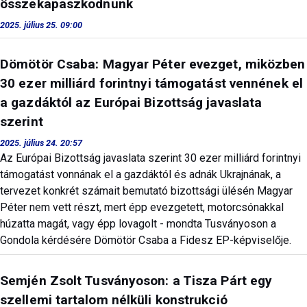
összekapaszkodnunk
2025. július 25. 09:00
Dömötör Csaba: Magyar Péter evezget, miközben
30 ezer milliárd forintnyi támogatást vennének el
a gazdáktól az Európai Bizottság javaslata
szerint
2025. július 24. 20:57
Az Európai Bizottság javaslata szerint 30 ezer milliárd forintnyi
támogatást vonnának el a gazdáktól és adnák Ukrajnának, a
tervezet konkrét számait bemutató bizottsági ülésén Magyar
Péter nem vett részt, mert épp evezgetett, motorcsónakkal
húzatta magát, vagy épp lovagolt - mondta Tusványoson a
Gondola kérdésére Dömötör Csaba a Fidesz EP-képviselője.
Semjén Zsolt Tusványoson: a Tisza Párt egy
szellemi tartalom nélküli konstrukció