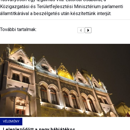
Közigazgatási és Területfejlesztési Minisztérium parlamenti
államtitkárával a beszélgetés után készítettünk interjút.
További tartalmak:
VÉLEMÉNY
Lelepleződött a nagy bábjátékos