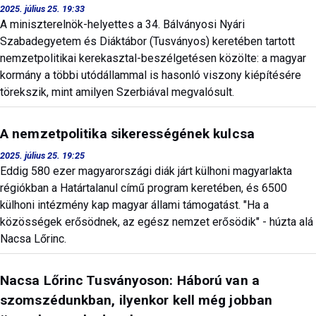
2025. július 25. 19:33
A miniszterelnök-helyettes a 34. Bálványosi Nyári
Szabadegyetem és Diáktábor (Tusványos) keretében tartott
nemzetpolitikai kerekasztal-beszélgetésen közölte: a magyar
kormány a többi utódállammal is hasonló viszony kiépítésére
törekszik, mint amilyen Szerbiával megvalósult.
A nemzetpolitika sikerességének kulcsa
2025. július 25. 19:25
Eddig 580 ezer magyarországi diák járt külhoni magyarlakta
régiókban a Határtalanul című program keretében, és 6500
külhoni intézmény kap magyar állami támogatást. "Ha a
közösségek erősödnek, az egész nemzet erősödik" - húzta alá
Nacsa Lőrinc.
Nacsa Lőrinc Tusványoson: Háború van a
szomszédunkban, ilyenkor kell még jobban