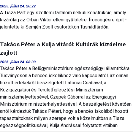
2025. július 24. 20:22
A Tisza Párt egy szellemi tartalom nélküli konstrukció, amely
kizárólag az Orbán Viktor elleni gyűlöletre, fröcsögésre épít -
jelentette ki Semjén Zsolt csütörtökön Tusnádfürdőn.
Takács Péter a Kulja vitáról: Kultúrák küzdelme
zajlott
2025. július 24. 08:00
Takács Péter a Belügyminisztérium egészségügyi államtitkára
Tusványoson a bencés iskolákhoz való kapcsolatról, az onnan
hozott értékekről beszélgetett Latorcai Csabával, a
Közigazgatási és Területfejlesztési Minisztérium
miniszterhelyettesével, Czepek Gáborral az Energiaügyi
Minisztérium miniszterhelyettesével. A beszélgetést követően
arról kérdeztük Takács Pétert, hogy a bencés iskolából hozott
tapasztaltoknak milyen szerepe volt a közelmúltban a Tisza
egészségpolitikusával, Kulja Andrással folytatott vitában.