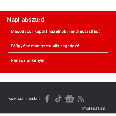
Napi abszurd
Másodszor kapott házelnöki rendreutasítást
Főügyész mint szexuális ragadozó
Pimasz önkényúr
Kövessen minket:
Impresszum