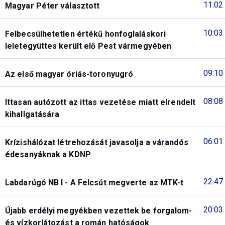
11:02
Magyar Péter választott
10:03
Felbecsülhetetlen értékű honfoglaláskori
leletegyüttes került elő Pest vármegyében
09:10
Az első magyar óriás-toronyugró
08:08
Ittasan autózott az ittas vezetése miatt elrendelt
kihallgatására
06:01
Krízishálózat létrehozását javasolja a várandós
édesanyáknak a KDNP
22:47
Labdarúgó NB I - A Felcsút megverte az MTK-t
20:03
Újabb erdélyi megyékben vezettek be forgalom-
és vízkorlátozást a román hatóságok