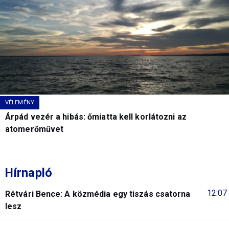
VÉLEMÉNY
Árpád vezér a hibás: őmiatta kell korlátozni az
atomerőművet
Hírnapló
12:07
Rétvári Bence: A közmédia egy tiszás csatorna
lesz