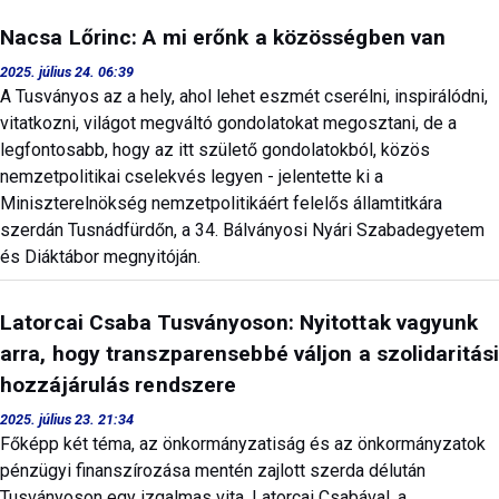
Nacsa Lőrinc: A mi erőnk a közösségben van
2025. július 24. 06:39
A Tusványos az a hely, ahol lehet eszmét cserélni, inspirálódni,
vitatkozni, világot megváltó gondolatokat megosztani, de a
legfontosabb, hogy az itt születő gondolatokból, közös
nemzetpolitikai cselekvés legyen - jelentette ki a
Miniszterelnökség nemzetpolitikáért felelős államtitkára
szerdán Tusnádfürdőn, a 34. Bálványosi Nyári Szabadegyetem
és Diáktábor megnyitóján.
Latorcai Csaba Tusványoson: Nyitottak vagyunk
arra, hogy transzparensebbé váljon a szolidaritás
hozzájárulás rendszere
2025. július 23. 21:34
Főképp két téma, az önkormányzatiság és az önkormányzatok
pénzügyi finanszírozása mentén zajlott szerda délután
Tusványoson egy izgalmas vita. Latorcai Csabával, a