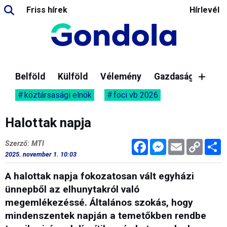
Friss hírek
Hírlevél
Belföld
Külföld
Vélemény
Gazdaság
köztársasági elnök
foci vb 2026
Halottak napja
Facebook
Messenger
Email
Copy
M
Szerző: MTI
Link
2025. november 1. 10:03
A halottak napja fokozatosan vált egyházi
ünnepből az elhunytakról való
megemlékezéssé. Általános szokás, hogy
mindenszentek napján a temetőkben rendbe