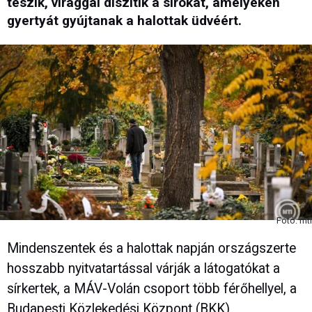
teszik, virággal díszítik a sírokat, amelyeken
gyertyát gyújtanak a halottak üdvéért.
Fotó: mti
Mindenszentek és a halottak napján országszerte
hosszabb nyitvatartással várják a látogatókat a
sírkertek, a MÁV-Volán csoport több férőhellyel, a
Budapesti Közlekedési Központ (BKK)