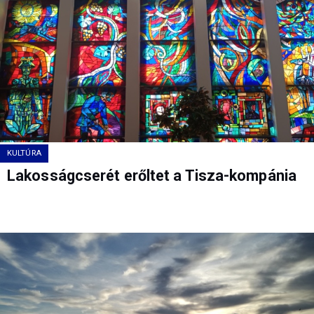
KULTÚRA
Lakosságcserét erőltet a Tisza-kompánia