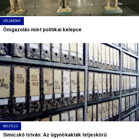
VÉLEMÉNY
Önigazolás mint politikai kelepce
BELFÖLD
Simicskó István: Az ügynökakták teljeskörű