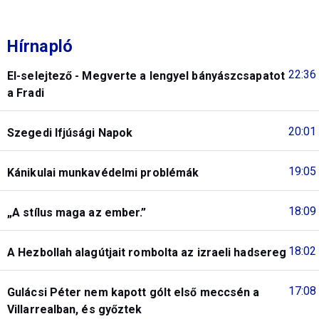
Hírnapló
22:36
El-selejtező - Megverte a lengyel bányászcsapatot
a Fradi
20:01
Szegedi Ifjúsági Napok
19:05
Kánikulai munkavédelmi problémák
18:09
„A stílus maga az ember.”
18:02
A Hezbollah alagútjait rombolta az izraeli hadsereg
17:08
Gulácsi Péter nem kapott gólt első meccsén a
Villarrealban, és győztek