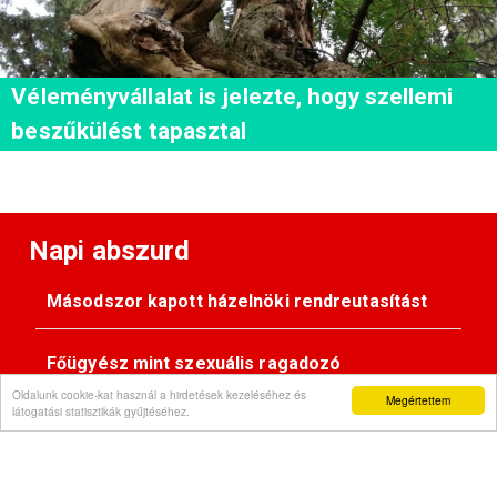
Véleményvállalat is jelezte, hogy szellemi
beszűkülést tapasztal
Napi abszurd
Másodszor kapott házelnöki rendreutasítást
Főügyész mint szexuális ragadozó
Oldalunk cookie-kat használ a hirdetések kezeléséhez és
Megértettem
látogatási statisztikák gyűjtéséhez.
Pimasz önkényúr