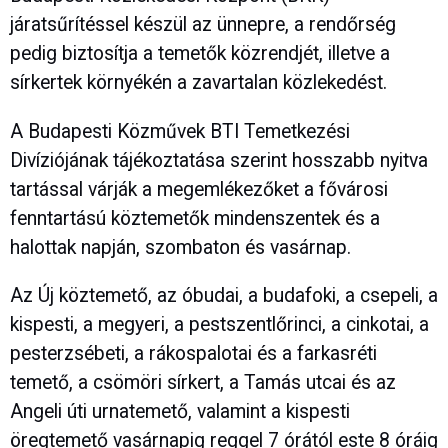
járatsűrítéssel készül az ünnepre, a rendőrség
pedig biztosítja a temetők közrendjét, illetve a
sírkertek környékén a zavartalan közlekedést.
A Budapesti Közművek BTI Temetkezési
Divíziójának tájékoztatása szerint hosszabb nyitva
tartással várják a megemlékezőket a fővárosi
fenntartású köztemetők mindenszentek és a
halottak napján, szombaton és vasárnap.
Az Új köztemető, az óbudai, a budafoki, a csepeli, a
kispesti, a megyeri, a pestszentlőrinci, a cinkotai, a
pesterzsébeti, a rákospalotai és a farkasréti
temető, a csömöri sírkert, a Tamás utcai és az
Angeli úti urnatemető, valamint a kispesti
öregtemető vasárnapig reggel 7 órától este 8 óráig