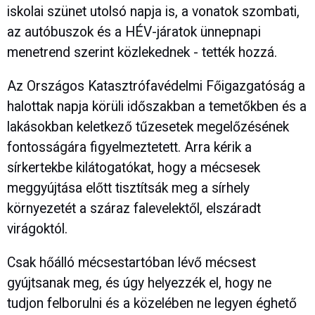
iskolai szünet utolsó napja is, a vonatok szombati,
az autóbuszok és a HÉV-járatok ünnepnapi
menetrend szerint közlekednek - tették hozzá.
Az Országos Katasztrófavédelmi Főigazgatóság a
halottak napja körüli időszakban a temetőkben és a
lakásokban keletkező tűzesetek megelőzésének
fontosságára figyelmeztetett. Arra kérik a
sírkertekbe kilátogatókat, hogy a mécsesek
meggyújtása előtt tisztítsák meg a sírhely
környezetét a száraz falevelektől, elszáradt
virágoktól.
Csak hőálló mécsestartóban lévő mécsest
gyújtsanak meg, és úgy helyezzék el, hogy ne
tudjon felborulni és a közelében ne legyen éghető