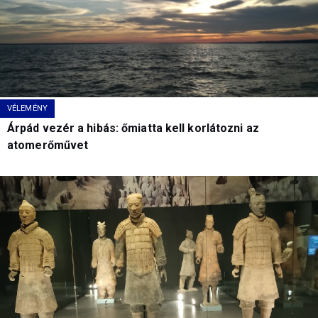
VÉLEMÉNY
Árpád vezér a hibás: őmiatta kell korlátozni az
atomerőművet