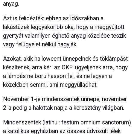
anyag.
Azt is felidézték: ebben az időszakban a
lakástüzek leggyakoribb oka, hogy a meggyújtott
gyertyát valamilyen éghető anyag közelébe teszik
vagy felügyelet nélkül hagyják.
Azokat, akik halloweent ünnepelnek és töklámpást
készítenek, arra kéri az OKF: ügyeljenek arra, hogy
a lámpás ne borulhasson fel, és ne legyen a
közelében semmi, ami meggyulladhat.
November 1-je mindenszentek ünnepe, november
2-a pedig a halottak napja a keresztény világban.
Mindenszentek (latinul: festum omnium sanctorum)
a katolikus egyházban az összes üdvözült lélek