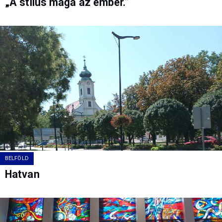
„A stílus maga az ember.”
BELFÖLD
Hatvan