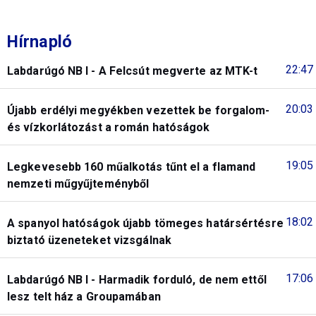
Hírnapló
22:47
Labdarúgó NB I - A Felcsút megverte az MTK-t
20:03
Újabb erdélyi megyékben vezettek be forgalom-
és vízkorlátozást a román hatóságok
19:05
Legkevesebb 160 műalkotás tűnt el a flamand
nemzeti műgyűjteményből
18:02
A spanyol hatóságok újabb tömeges határsértésre
biztató üzeneteket vizsgálnak
17:06
Labdarúgó NB I - Harmadik forduló, de nem ettől
lesz telt ház a Groupamában