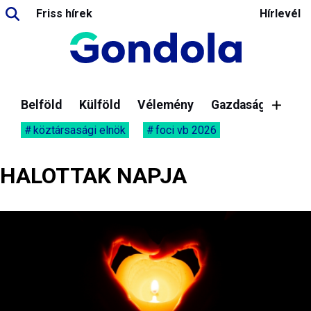
Friss hírek
Hírlevél
Belföld
Külföld
Vélemény
Gazdaság
köztársasági elnök
foci vb 2026
HALOTTAK NAPJA