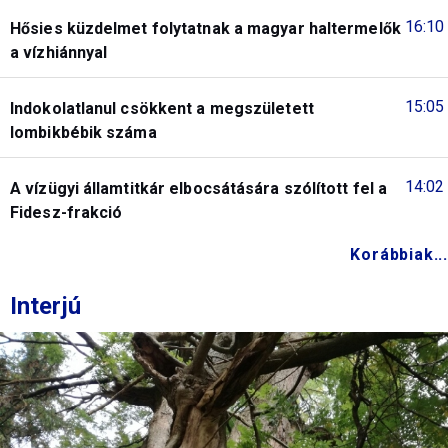
16:10
Hősies küzdelmet folytatnak a magyar haltermelők
a vízhiánnyal
15:05
Indokolatlanul csökkent a megszületett
lombikbébik száma
14:02
A vízügyi államtitkár elbocsátására szólított fel a
Fidesz-frakció
Korábbiak...
Interjú