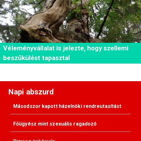
Véleményvállalat is jelezte, hogy szellemi
beszűkülést tapasztal
Napi abszurd
Másodszor kapott házelnöki rendreutasítást
Főügyész mint szexuális ragadozó