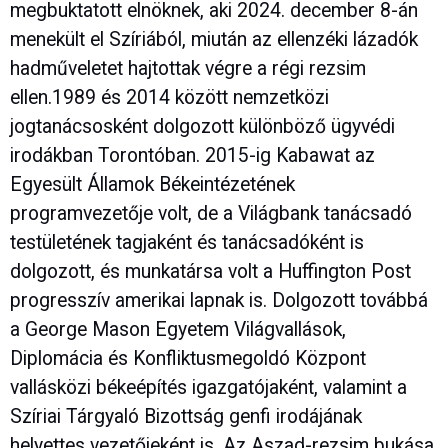
megbuktatott elnöknek, aki 2024. december 8-án
menekült el Szíriából, miután az ellenzéki lázadók
hadműveletet hajtottak végre a régi rezsim
ellen.1989 és 2014 között nemzetközi
jogtanácsosként dolgozott különböző ügyvédi
irodákban Torontóban. 2015-ig Kabawat az
Egyesült Államok Békeintézetének
programvezetője volt, de a Világbank tanácsadó
testületének tagjaként és tanácsadóként is
dolgozott, és munkatársa volt a Huffington Post
progresszív amerikai lapnak is. Dolgozott továbbá
a George Mason Egyetem Világvallások,
Diplomácia és Konfliktusmegoldó Központ
vallásközi békeépítés igazgatójaként, valamint a
Szíriai Tárgyaló Bizottság genfi ​​irodájának
helyettes vezetőjeként is. Az Aszad-rezsim bukása