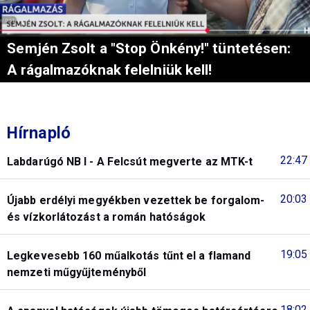
Semjén Zsolt a "Stop Önkény!" tüntetésen:
A rágalmazóknak felelniük kell!
Hírnapló
22:47
Labdarúgó NB I - A Felcsút megverte az MTK-t
20:03
Újabb erdélyi megyékben vezettek be forgalom-
és vízkorlátozást a román hatóságok
19:05
Legkevesebb 160 műalkotás tűnt el a flamand
nemzeti műgyűjteményből
18:02