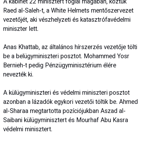
A kabinet 22 minisztert foglal magában, köztük
Raed al-Saleh-t, a White Helmets mentőszervezet
vezetőjét, aki vészhelyzeti és katasztrófavédelmi
miniszter lett.
Anas Khattab, az általános hírszerzés vezetője tölti
be a belügyminiszteri posztot. Mohammed Yosr
Bernieh-t pedig Pénzügyminisztérium élére
nevezték ki.
A külügyminiszteri és védelmi miniszteri posztot
azonban a lázadók egykori vezetői töltik be. Ahmed
al-Sharaa megtartotta pozíciójukban Aszad al-
Saibani külügyminisztert és Mourhaf Abu Kasra
védelmi minisztert.