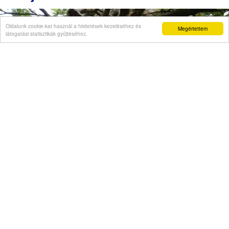
Oldalunk cookie-kat használ a hirdetések kezeléséhez és
Megértettem
látogatási statisztikák gyűjtéséhez.
Véleményvállalat is jelezte, hogy szellemi
beszűkülést tapasztal
Napi abszurd