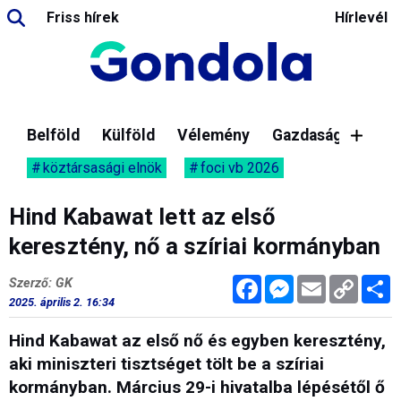
Friss hírek
Hírlevél
Belföld
Külföld
Vélemény
Gazdaság
köztársasági elnök
foci vb 2026
Hind Kabawat lett az első
keresztény, nő a szíriai kormányban
Facebook
Messenger
Email
Copy
M
Szerző: GK
Link
2025. április 2. 16:34
Hind Kabawat az első nő és egyben keresztény,
aki miniszteri tisztséget tölt be a szíriai
kormányban. Március 29-i hivatalba lépésétől ő