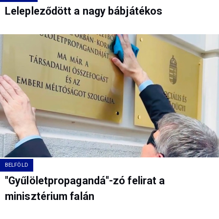
Lelepleződött a nagy bábjátékos
BELFÖLD
"Gyűlöletpropagandá"-zó felirat a
minisztérium falán