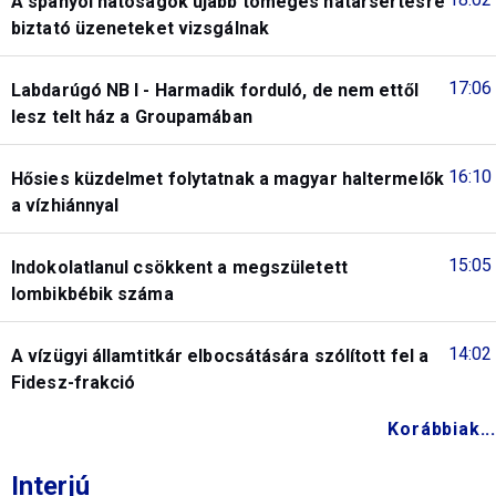
A spanyol hatóságok újabb tömeges határsértésre
biztató üzeneteket vizsgálnak
17:06
Labdarúgó NB I - Harmadik forduló, de nem ettől
lesz telt ház a Groupamában
16:10
Hősies küzdelmet folytatnak a magyar haltermelők
a vízhiánnyal
15:05
Indokolatlanul csökkent a megszületett
lombikbébik száma
14:02
A vízügyi államtitkár elbocsátására szólított fel a
Fidesz-frakció
Korábbiak...
Interjú