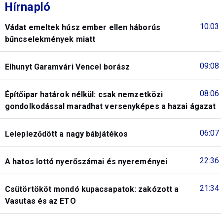
Hírnapló
10:03
Vádat emeltek húsz ember ellen háborús
bűncselekmények miatt
09:08
Elhunyt Garamvári Vencel borász
08:06
Építőipar határok nélkül: csak nemzetközi
gondolkodással maradhat versenyképes a hazai ágazat
06:07
Lelepleződött a nagy bábjátékos
22:36
A hatos lottó nyerőszámai és nyereményei
21:34
Csütörtököt mondó kupacsapatok: zakózott a
Vasutas és az ETO