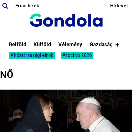
Friss hírek
Hírlevél
Belföld
Külföld
Vélemény
Gazdaság
köztársasági elnök
foci vb 2026
NŐ