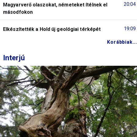
20:04
Magyarverő olaszokat, németeket ítélnek el
másodfokon
19:09
Elkészítették a Hold új geológiai térképét
Korábbiak...
Interjú