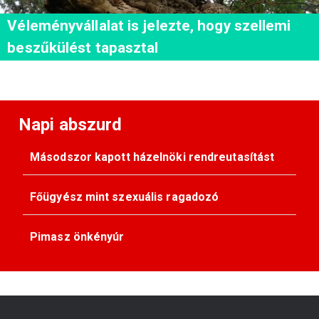
Véleményvállalat is jelezte, hogy szellemi
beszűkülést tapasztal
Napi abszurd
Másodszor kapott házelnöki rendreutasítást
Főügyész mint szexuális ragadozó
Pimasz önkényúr