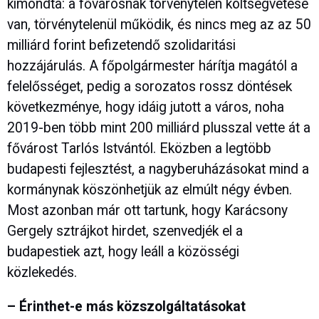
kimondta: a fővárosnak törvénytelen költségvetése
van, törvénytelenül működik, és nincs meg az az 50
milliárd forint befizetendő szolidaritási
hozzájárulás. A főpolgármester hárítja magától a
felelősséget, pedig a sorozatos rossz döntések
következménye, hogy idáig jutott a város, noha
2019-ben több mint 200 milliárd plusszal vette át a
fővárost Tarlós Istvántól. Eközben a legtöbb
budapesti fejlesztést, a nagyberuházásokat mind a
kormánynak köszönhetjük az elmúlt négy évben.
Most azonban már ott tartunk, hogy Karácsony
Gergely sztrájkot hirdet, szenvedjék el a
budapestiek azt, hogy leáll a közösségi
közlekedés.
– Érinthet-e más közszolgáltatásokat