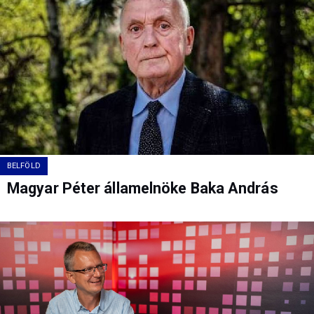
BELFÖLD
Magyar Péter államelnöke Baka András