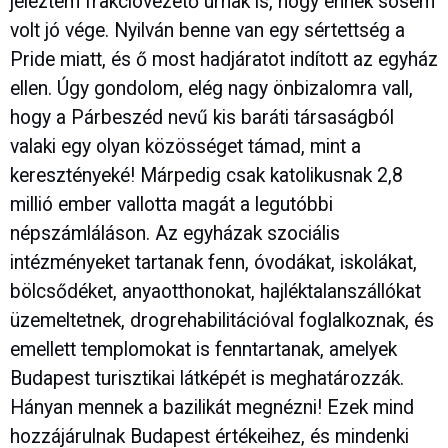
jeleztem frakcióvezető úrnak is, hogy ennek sosem
volt jó vége. Nyilván benne van egy sértettség a
Pride miatt, és ő most hadjáratot indított az egyház
ellen. Úgy gondolom, elég nagy önbizalomra vall,
hogy a Párbeszéd nevű kis baráti társaságból
valaki egy olyan közösséget támad, mint a
keresztényeké! Márpedig csak katolikusnak 2,8
millió ember vallotta magát a legutóbbi
népszámláláson. Az egyházak szociális
intézményeket tartanak fenn, óvodákat, iskolákat,
bölcsődéket, anyaotthonokat, hajléktalanszállókat
üzemeltetnek, drogrehabilitációval foglalkoznak, és
emellett templomokat is fenntartanak, amelyek
Budapest turisztikai látképét is meghatározzák.
Hányan mennek a bazilikát megnézni! Ezek mind
hozzájárulnak Budapest értékeihez, és mindenki