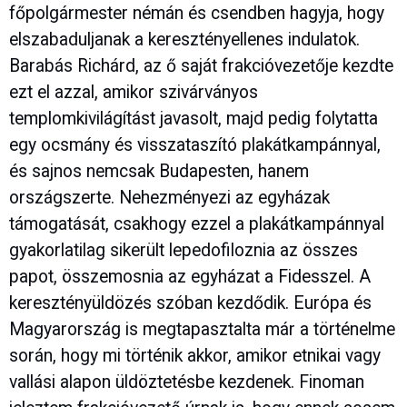
főpolgármester némán és csendben hagyja, hogy
elszabaduljanak a keresztényellenes indulatok.
Barabás Richárd, az ő saját frakcióvezetője kezdte
ezt el azzal, amikor szivárványos
templomkivilágítást javasolt, majd pedig folytatta
egy ocsmány és visszataszító plakátkampánnyal,
és sajnos nemcsak Budapesten, hanem
országszerte. Nehezményezi az egyházak
támogatását, csakhogy ezzel a plakátkampánnyal
gyakorlatilag sikerült lepedofiloznia az összes
papot, összemosnia az egyházat a Fidesszel. A
keresztényüldözés szóban kezdődik. Európa és
Magyarország is megtapasztalta már a történelme
során, hogy mi történik akkor, amikor etnikai vagy
vallási alapon üldöztetésbe kezdenek. Finoman