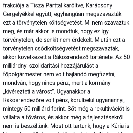
frakciója a Tisza Párttal karöltve, Karácsony
Gergelyékkel együtt, egyhangúan megszavazták
ezt a törvénytelen költségvetést. Mi nem szavaztuk
meg, és már akkor is mondtuk, hogy ez így
törvénytelen, de senkit nem érdekelt. Miután ezt a
törvénytelen csődköltségvetést megszavazták,
akkor következett a Rákosrendező története. Az 50
milliárdnyi szolidaritási hozzájárulást a
főpolgármester nem volt hajlandó megfizetni,
mondván, hogy nincs pénz, mert a kormány
„kivérezteti a várost”. Ugyanakkor a
Rákosrendezőre volt pénz, körülbelül ugyanannyi,
mintegy 50 milliárd forint. Sőt még a rekultivációt is
vállalta a főváros, és akkor még a fejlesztésekről
nem is beszéltünk. Most ott tartunk, hogy a Kúria is