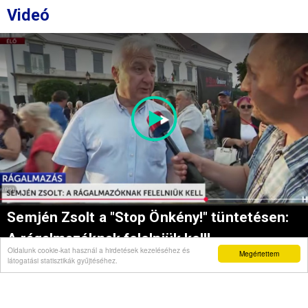
Videó
Semjén Zsolt a "Stop Önkény!" tüntetésen:
A rágalmazóknak felelniük kell!
Oldalunk cookie-kat használ a hirdetések kezeléséhez és
Megértettem
látogatási statisztikák gyűjtéséhez.
Hírnapló