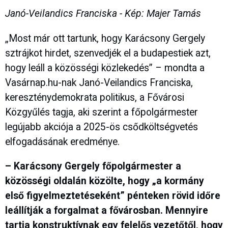
Janó-Veilandics Franciska - Kép: Majer Tamás
„Most már ott tartunk, hogy Karácsony Gergely
sztrájkot hirdet, szenvedjék el a budapestiek azt,
hogy leáll a közösségi közlekedés” – mondta a
Vasárnap.hu-nak Janó-Veilandics Franciska,
kereszténydemokrata politikus, a Fővárosi
Közgyűlés tagja, aki szerint a főpolgármester
legújabb akciója a 2025-ös csődköltségvetés
elfogadásának eredménye.
– Karácsony Gergely főpolgármester a
közösségi oldalán közölte, hogy „a kormány
első figyelmeztetéseként” pénteken rövid időre
leállítják a forgalmat a fővárosban. Mennyire
tartja konstruktívnak egy felelős vezetőtől, hogy