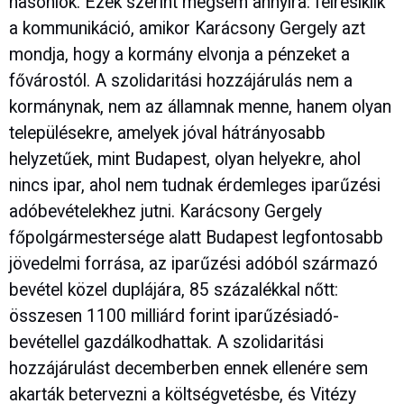
hasonlók. Ezek szerint mégsem annyira: félresiklik
a kommunikáció, amikor Karácsony Gergely azt
mondja, hogy a kormány elvonja a pénzeket a
fővárostól. A szolidaritási hozzájárulás nem a
kormánynak, nem az államnak menne, hanem olyan
településekre, amelyek jóval hátrányosabb
helyzetűek, mint Budapest, olyan helyekre, ahol
nincs ipar, ahol nem tudnak érdemleges iparűzési
adóbevételekhez jutni. Karácsony Gergely
főpolgármestersége alatt Budapest legfontosabb
jövedelmi forrása, az iparűzési adóból származó
bevétel közel duplájára, 85 százalékkal nőtt:
összesen 1100 milliárd forint iparűzésiadó-
bevétellel gazdálkodhattak. A szolidaritási
hozzájárulást decemberben ennek ellenére sem
akarták betervezni a költségvetésbe, és Vitézy