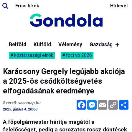
Friss hírek
Hírlevél
Belföld
Külföld
Vélemény
Gazdaság
köztársasági elnök
foci vb 2026
Karácsony Gergely legújabb akciója
a 2025-ös csődköltségvetés
elfogadásának eredménye
Facebook
Messenger
Email
Copy
M
Szerző: vasarnap.hu
Link
2025. június 4. 20:00
A főpolgármester hárítja magától a
felelősséget, pedig a sorozatos rossz döntések