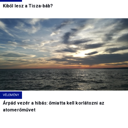
Kiből lesz a Tisza-báb?
VÉLEMÉNY
Árpád vezér a hibás: őmiatta kell korlátozni az
atomerőművet