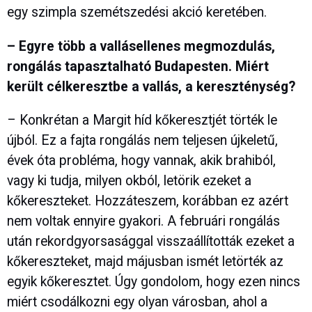
egy szimpla szemétszedési akció keretében.
– Egyre több a vallásellenes megmozdulás,
rongálás tapasztalható Budapesten. Miért
került célkeresztbe a vallás, a kereszténység?
– Konkrétan a Margit híd kőkeresztjét törték le
újból. Ez a fajta rongálás nem teljesen újkeletű,
évek óta probléma, hogy vannak, akik brahiból,
vagy ki tudja, milyen okból, letörik ezeket a
kőkereszteket. Hozzáteszem, korábban ez azért
nem voltak ennyire gyakori. A februári rongálás
után rekordgyorsasággal visszaállították ezeket a
kőkereszteket, majd májusban ismét letörték az
egyik kőkeresztet. Úgy gondolom, hogy ezen nincs
miért csodálkozni egy olyan városban, ahol a