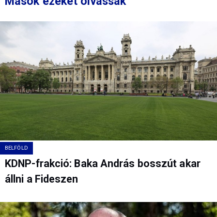
Mások ezeket olvassák
BELFÖLD
KDNP-frakció: Baka András bosszút akar
állni a Fideszen