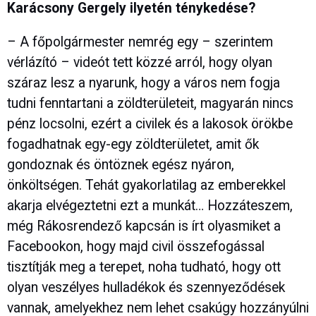
Karácsony Gergely ilyetén ténykedése?
– A főpolgármester nemrég egy – szerintem
vérlázító – videót tett közzé arról, hogy olyan
száraz lesz a nyarunk, hogy a város nem fogja
tudni fenntartani a zöldterületeit, magyarán nincs
pénz locsolni, ezért a civilek és a lakosok örökbe
fogadhatnak egy-egy zöldterületet, amit ők
gondoznak és öntöznek egész nyáron,
önköltségen. Tehát gyakorlatilag az emberekkel
akarja elvégeztetni ezt a munkát… Hozzáteszem,
még Rákosrendező kapcsán is írt olyasmiket a
Facebookon, hogy majd civil összefogással
tisztítják meg a terepet, noha tudható, hogy ott
olyan veszélyes hulladékok és szennyeződések
vannak, amelyekhez nem lehet csakúgy hozzányúlni