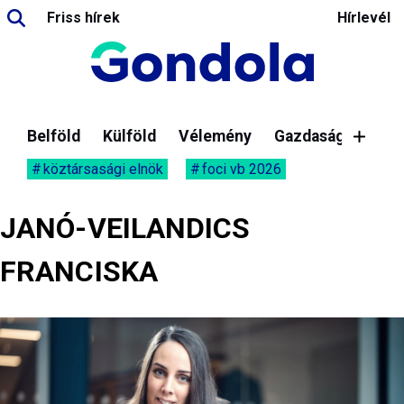
Friss hírek
Hírlevél
Belföld
Külföld
Vélemény
Gazdaság
köztársasági elnök
foci vb 2026
JANÓ-VEILANDICS
FRANCISKA