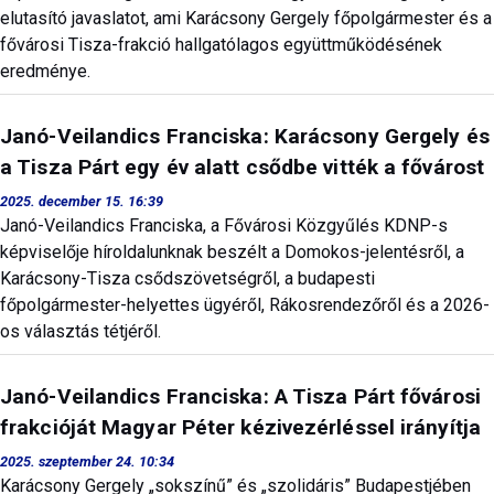
elutasító javaslatot, ami Karácsony Gergely főpolgármester és a
fővárosi Tisza-frakció hallgatólagos együttműködésének
eredménye.
Janó-Veilandics Franciska: Karácsony Gergely és
a Tisza Párt egy év alatt csődbe vitték a fővárost
2025. december 15. 16:39
Janó-Veilandics Franciska, a Fővárosi Közgyűlés KDNP-s
képviselője híroldalunknak beszélt a Domokos-jelentésről, a
Karácsony-Tisza csődszövetségről, a budapesti
főpolgármester-helyettes ügyéről, Rákosrendezőről és a 2026-
os választás tétjéről.
Janó-Veilandics Franciska: A Tisza Párt fővárosi
frakcióját Magyar Péter kézivezérléssel irányítja
2025. szeptember 24. 10:34
Karácsony Gergely „sokszínű” és „szolidáris” Budapestjében