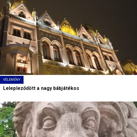
VÉLEMÉNY
Lelepleződött a nagy bábjátékos