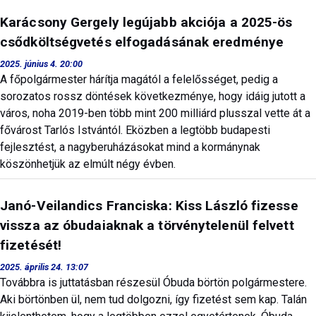
Karácsony Gergely legújabb akciója a 2025-ös
csődköltségvetés elfogadásának eredménye
2025. június 4. 20:00
A főpolgármester hárítja magától a felelősséget, pedig a
sorozatos rossz döntések következménye, hogy idáig jutott a
város, noha 2019-ben több mint 200 milliárd plusszal vette át a
fővárost Tarlós Istvántól. Eközben a legtöbb budapesti
fejlesztést, a nagyberuházásokat mind a kormánynak
köszönhetjük az elmúlt négy évben.
Janó-Veilandics Franciska: Kiss László fizesse
vissza az óbudaiaknak a törvénytelenül felvett
fizetését!
2025. április 24. 13:07
Továbbra is juttatásban részesül Óbuda börtön polgármestere.
Aki börtönben ül, nem tud dolgozni, így fizetést sem kap. Talán