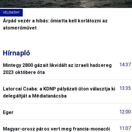
VÉLEMÉNY
Árpád vezér a hibás: őmiatta kell korlátozni az
atomerőművet
Hírnapló
14:37
Mintegy 2800 gázait likvidált az izraeli hadsereg
2023 októbere óta
13:35
Latorcai Csaba: a KDNP pályázati úton választja ki
delegáltját a Médiatanácsba
12:00
Eger
11:07
Magyar-orosz páros vert meg francia-monacói