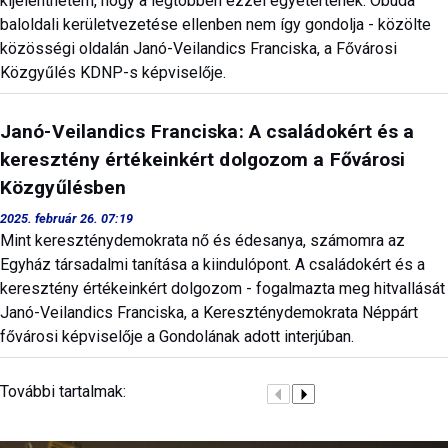
kijelenthetem, hogy a legtöbben ezzel egyetértenek. Óbuda
baloldali kerületvezetése ellenben nem így gondolja - közölte
közösségi oldalán Janó-Veilandics Franciska, a Fővárosi
Közgyűlés KDNP-s képviselője.
Janó-Veilandics Franciska: A családokért és a
keresztény értékeinkért dolgozom a Fővárosi
Közgyűlésben
2025. február 26. 07:19
Mint kereszténydemokrata nő és édesanya, számomra az
Egyház társadalmi tanítása a kiindulópont. A családokért és a
keresztény értékeinkért dolgozom - fogalmazta meg hitvallását
Janó-Veilandics Franciska, a Kereszténydemokrata Néppárt
fővárosi képviselője a Gondolának adott interjúban.
További tartalmak: