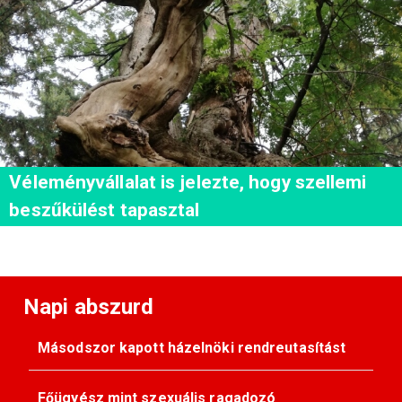
Véleményvállalat is jelezte, hogy szellemi
beszűkülést tapasztal
Napi abszurd
Másodszor kapott házelnöki rendreutasítást
Főügyész mint szexuális ragadozó