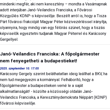
mindenki megfér, aki nem keresztény – mondta a Vasárnapnak
adott interjúban Janó-Veilandics Franciska, a Fővárosi
Közgyűlés KDNP-s képviselője. Beszélt arról is, hogy a Tisza
Párt fővárosi frakcióját Magyar Péter kézivezérléssel irányítja,
olyannyira, hogy mindig van egy félórás szünet, hogy a tiszás
képviselők egyeztetni tudjanak Magyar Péterrel és Karácsony
Gergellyel.
Janó-Veilandics Franciska: A főpolgármester
nem fenyegetheti a budapestieket!
2025. szeptember 10. 17:05
Karácsony Gergely szerint beláthatatlan ideig leállhat a BKV, ha
nem tud megegyezni a kormánnyal. Felháborító, hogy a
főpolgármester a budapestieken verné le a saját
alkalmatlanságát! - közölte a közösségi oldalán Janó-
Veilandics Franciska, a Kereszténydemokrata Néppárt (KDNP)
fővárosi képviselője.