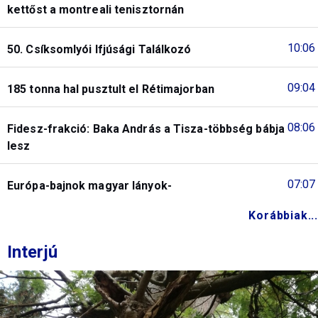
kettőst a montreali tenisztornán
10:06
50. Csíksomlyói Ifjúsági Találkozó
09:04
185 tonna hal pusztult el Rétimajorban
08:06
Fidesz-frakció: Baka András a Tisza-többség bábja
lesz
07:07
Európa-bajnok magyar lányok-
Korábbiak...
Interjú