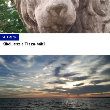
VÉLEMÉNY
Kiből lesz a Tisza-báb?