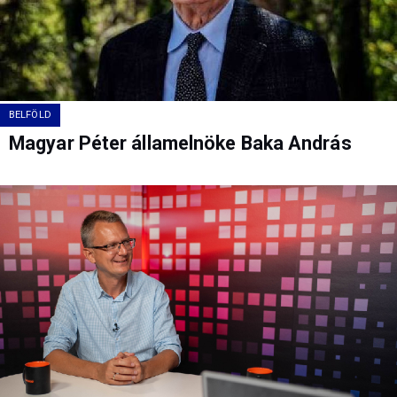
BELFÖLD
Magyar Péter államelnöke Baka András