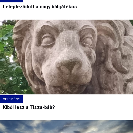
Lelepleződött a nagy bábjátékos
VÉLEMÉNY
Kiből lesz a Tisza-báb?