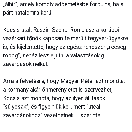
„álhír”, amely komoly adóemelésbe fordulna, ha a
párt hatalomra kerül.
Kocsis utalt Ruszin-Szendi Romulusz a korábbi
vezérkari főnök kapcsán felmerült fegyver-ügyekre
is, és kijelentette, hogy az egész rendszer „recseg-
ropog”, nehéz lesz eljutni a választásokig
zavargások nélkül.
Arra a felvetésre, hogy Magyar Péter azt mondta:
a kormány akár önmerényletet is szervezhet,
Kocsis azt mondta, hogy az ilyen állítások
“súlyosak”, és figyelniük kell, mert “utcai
zavargásokhoz” vezethetnek – szerinte