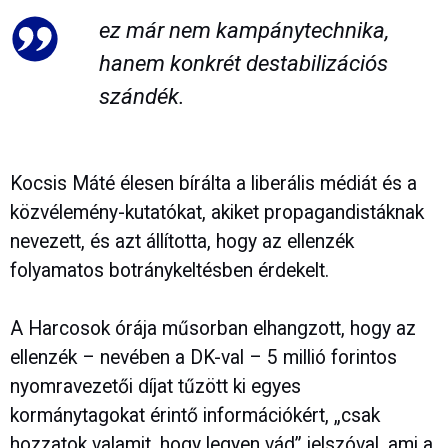
ez már nem kampánytechnika,
hanem konkrét destabilizációs
szándék.
Kocsis Máté élesen bírálta a liberális médiát és a
közvélemény-kutatókat, akiket propagandistáknak
nevezett, és azt állította, hogy az ellenzék
folyamatos botránykeltésben érdekelt.
A Harcosok órája műsorban elhangzott, hogy az
ellenzék – nevében a DK-val – 5 millió forintos
nyomravezetői díjat tűzött ki egyes
kormánytagokat érintő információkért, „csak
hozzatok valamit, hogy legyen vád” jelszóval, ami a