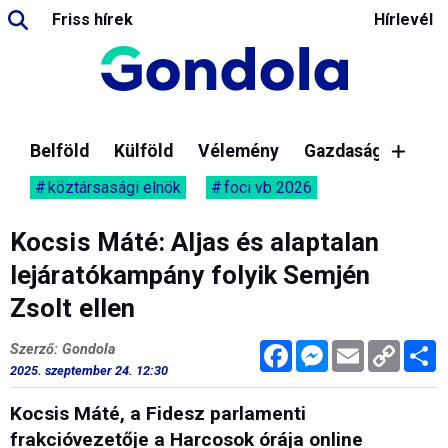
Friss hírek
Hírlevél
Belföld
Külföld
Vélemény
Gazdaság
köztársasági elnök
foci vb 2026
Kocsis Máté: Aljas és alaptalan
lejáratókampány folyik Semjén
Zsolt ellen
Facebook
Messenger
Email
Copy
M
Szerző: Gondola
Link
2025. szeptember 24. 12:30
Kocsis Máté, a Fidesz parlamenti
frakcióvezetője a Harcosok órája online