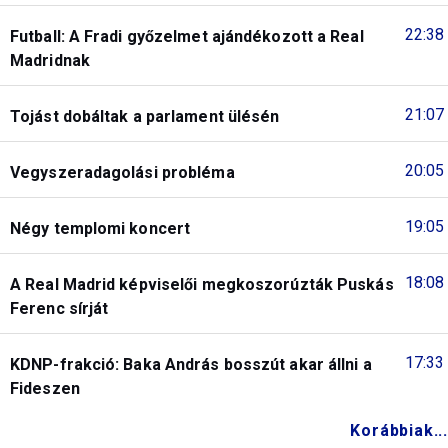
22:38
Futball: A Fradi győzelmet ajándékozott a Real
Madridnak
21:07
Tojást dobáltak a parlament ülésén
20:05
Vegyszeradagolási probléma
19:05
Négy templomi koncert
18:08
A Real Madrid képviselői megkoszorúzták Puskás
Ferenc sírját
17:33
KDNP-frakció: Baka András bosszút akar állni a
Fideszen
Korábbiak...