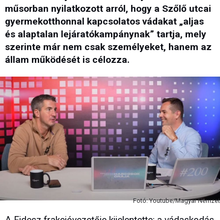
műsorban nyilatkozott arról, hogy a Szőlő utcai
gyermekotthonnal kapcsolatos vádakat „aljas
és alaptalan lejáratókampánynak” tartja, mely
szerinte már nem csak személyeket, hanem az
állam működését is célozza.
Fotó: Youtube/Magyar Nemzet