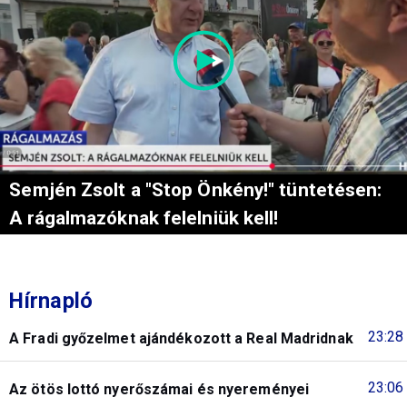
Semjén Zsolt a "Stop Önkény!" tüntetésen:
A rágalmazóknak felelniük kell!
Hírnapló
23:28
A Fradi győzelmet ajándékozott a Real Madridnak
23:06
Az ötös lottó nyerőszámai és nyereményei