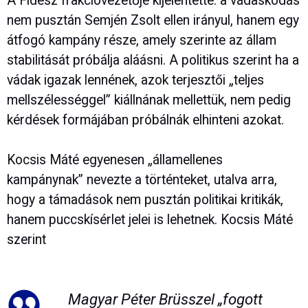
A Fidesz frakcióvezetője kijelentette: a vádaskodás
nem pusztán Semjén Zsolt ellen irányul, hanem egy
átfogó kampány része, amely szerinte az állam
stabilitását próbálja aláásni. A politikus szerint ha a
vádak igazak lennének, azok terjesztői „teljes
mellszélességgel” kiállnának mellettük, nem pedig
kérdések formájában próbálnák elhinteni azokat.
Kocsis Máté egyenesen „államellenes
kampánynak” nevezte a történteket, utalva arra,
hogy a támadások nem pusztán politikai kritikák,
hanem puccskísérlet jelei is lehetnek. Kocsis Máté
szerint
Magyar Péter Brüsszel „fogott