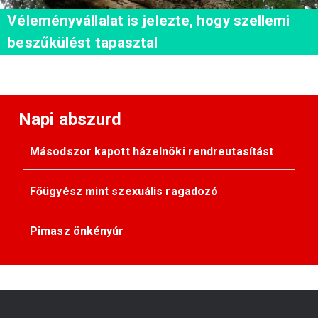
Véleményvállalat is jelezte, hogy szellemi
beszűkülést tapasztal
Napi abszurd
Másodszor kapott házelnöki rendreutasítást
Főügyész mint szexuális ragadozó
Pimasz önkényúr