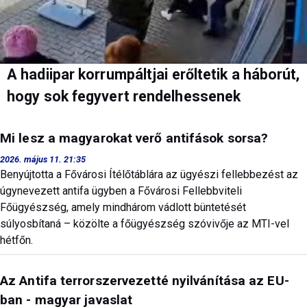
A hadiipar korrumpáltjai erőltetik a háborút,
hogy sok fegyvert rendelhessenek
Mi lesz a magyarokat verő antifások sorsa?
2026. május 11. 21:35
Benyújtotta a Fővárosi Ítélőtáblára az ügyészi fellebbezést az
úgynevezett antifa ügyben a Fővárosi Fellebbviteli
Főügyészség, amely mindhárom vádlott büntetését
súlyosbítaná – közölte a főügyészség szóvivője az MTI-vel
hétfőn.
Az Antifa terrorszervezetté nyilvánítása az EU-
ban - magyar javaslat