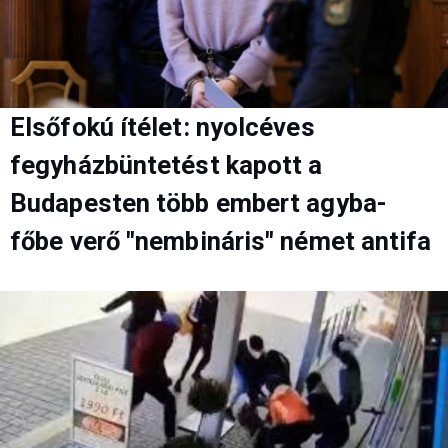
Elsőfokú ítélet: nyolcéves
fegyházbüntetést kapott a
Budapesten több embert agyba-
főbe verő "nembináris" német antifa