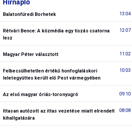
Hírnapló
13:04
Balatonfüredi Borhetek
12:07
Rétvári Bence: A közmédia egy tiszás csatorna
lesz
11:02
Magyar Péter választott
10:03
Felbecsülhetetlen értékű honfoglaláskori
leletegyüttes került elő Pest vármegyében
09:10
Az első magyar óriás-toronyugró
08:08
Ittasan autózott az ittas vezetése miatt elrendelt
kihallgatására