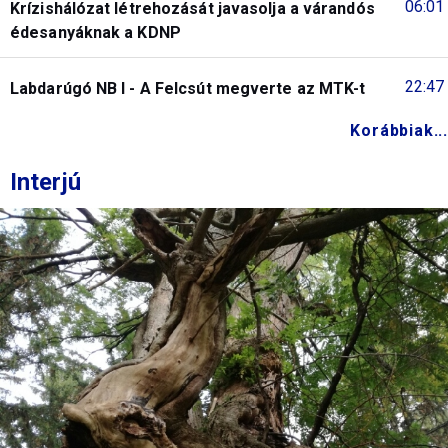
06:01
Krízishálózat létrehozását javasolja a várandós
édesanyáknak a KDNP
22:47
Labdarúgó NB I - A Felcsút megverte az MTK-t
Korábbiak...
Interjú