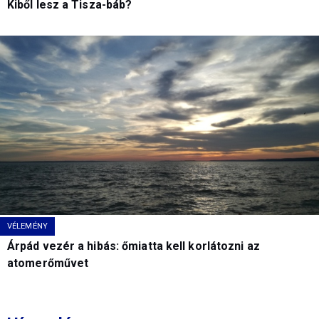
Kiből lesz a Tisza-báb?
VÉLEMÉNY
Árpád vezér a hibás: őmiatta kell korlátozni az
atomerőművet