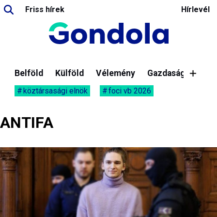
Friss hírek
Hírlevél
Belföld
Külföld
Vélemény
Gazdaság
köztársasági elnök
foci vb 2026
ANTIFA