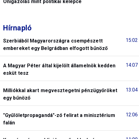
Önigazolás mint politikai kelepce
Hírnapló
15:02
Szerbiából Magyarországra csempészett
embereket egy Belgrádban elfogott bűnöző
14:07
A Magyar Péter által kijelölt államelnök kedden
esküt tesz
13:04
Milliókkal akart megvesztegetni pénzügyőröket
egy bűnöző
12:06
"Gyűlöletpropagandá"-zó felirat a minisztérium
falán