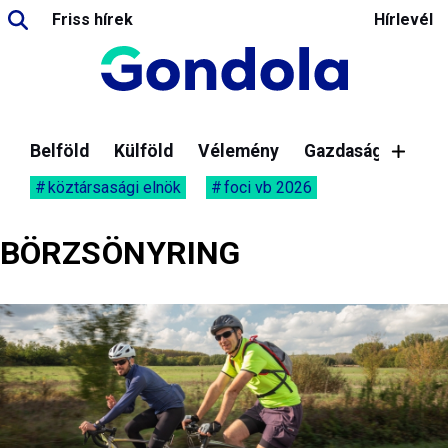
Friss hírek
Hírlevél
Belföld
Külföld
Vélemény
Gazdaság
köztársasági elnök
foci vb 2026
BÖRZSÖNYRING