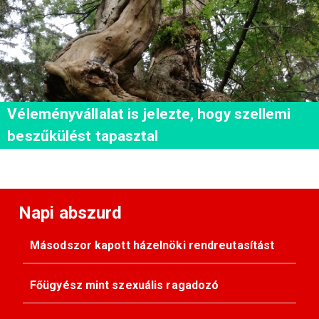
Véleményvállalat is jelezte, hogy szellemi
beszűkülést tapasztal
Napi abszurd
Másodszor kapott házelnöki rendreutasítást
Főügyész mint szexuális ragadozó