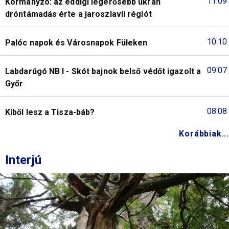
11:09
Kormányzó: az eddigi legerősebb ukrán
dróntámadás érte a jaroszlavli régiót
10:10
Palóc napok és Városnapok Füleken
09:07
Labdarúgó NB I - Skót bajnok belső védőt igazolt a
Győr
08:08
Kiből lesz a Tisza-báb?
Korábbiak...
Interjú