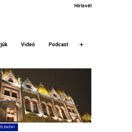
Hírlevél
rjúk
Videó
Podcast
VÉLEMÉNY