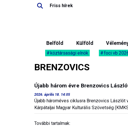
Friss hírek
Belföld
Külföld
Vélemén
köztársasági elnök
foci vb 202
BRENZOVICS
Újabb három évre Brenzovics Lászl
2026. április 18. 14:05
Újabb hároméves ciklusra Brenzovics Lászlót v
Kárpátaljai Magyar Kulturális Szövetség (KMKS
További tartalmak: