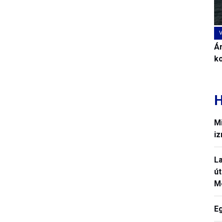
Ár
k
H
Mi
iz
La
út
M
E