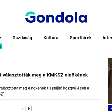
y
Gazdaság
Kultúra
Sporthírek
Inte
6
ót választották meg a KMKSZ elnökének
álasztotta meg elnökének tisztújító közgyűlésén a
Z).