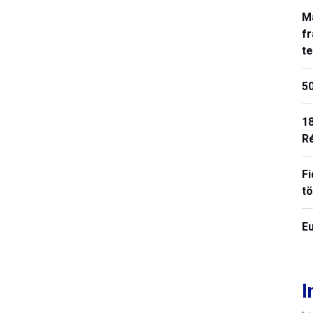
M
fr
t
50
18
R
Fi
t
E
I