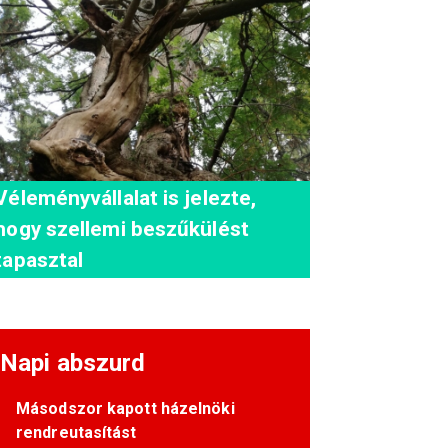
Véleményvállalat is jelezte,
hogy szellemi beszűkülést
tapasztal
Napi abszurd
Másodszor kapott házelnöki
rendreutasítást