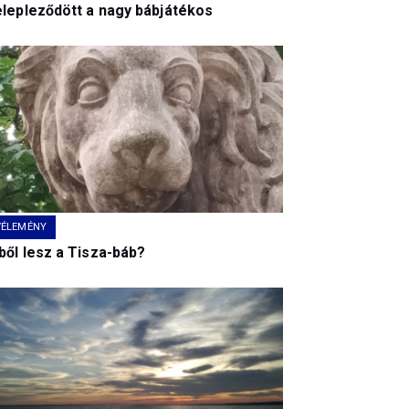
elepleződött a nagy bábjátékos
VÉLEMÉNY
ből lesz a Tisza-báb?