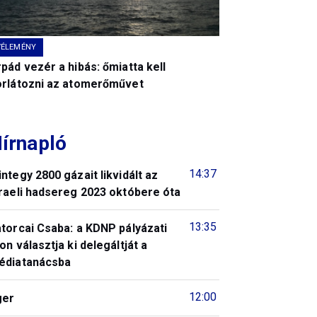
VÉLEMÉNY
pád vezér a hibás: őmiatta kell
orlátozni az atomerőművet
írnapló
14:37
ntegy 2800 gázait likvidált az
raeli hadsereg 2023 októbere óta
13:35
torcai Csaba: a KDNP pályázati
on választja ki delegáltját a
édiatanácsba
12:00
ger