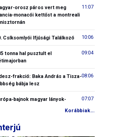
11:07
agyar-orosz páros vert meg
ancia-monacói kettőst a montreali
enisztornán
10:06
. Csíksomlyói Ifjúsági Találkozó
09:04
5 tonna hal pusztult el
étimajorban
08:06
desz-frakció: Baka András a Tisza-
öbbség bábja lesz
07:07
urópa-bajnok magyar lányok-
Korábbiak...
nterjú