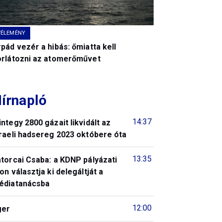
VÉLEMÉNY
pád vezér a hibás: őmiatta kell
orlátozni az atomerőművet
írnapló
14:37
ntegy 2800 gázait likvidált az
raeli hadsereg 2023 októbere óta
13:35
torcai Csaba: a KDNP pályázati
on választja ki delegáltját a
édiatanácsba
12:00
ger