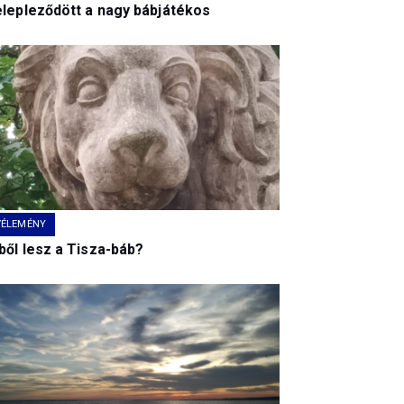
elepleződött a nagy bábjátékos
VÉLEMÉNY
ből lesz a Tisza-báb?