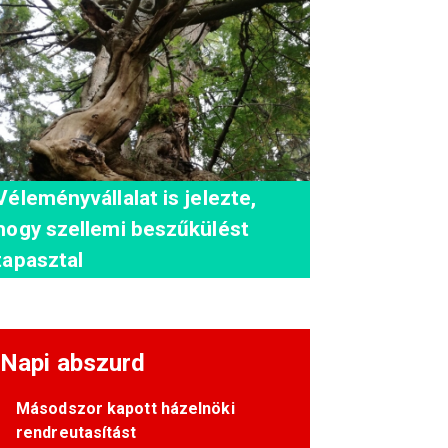
Véleményvállalat is jelezte,
hogy szellemi beszűkülést
tapasztal
Napi abszurd
Másodszor kapott házelnöki
rendreutasítást