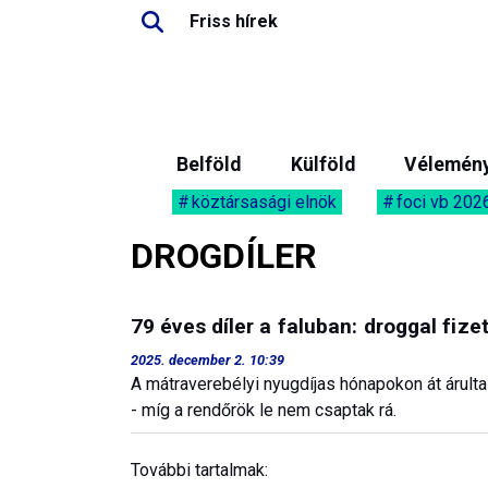
Friss hírek
Belföld
Külföld
Vélemén
köztársasági elnök
foci vb 202
DROGDÍLER
79 éves díler a faluban: droggal fize
2025. december 2. 10:39
A mátraverebélyi nyugdíjas hónapokon át árulta 
- míg a rendőrök le nem csaptak rá.
További tartalmak: