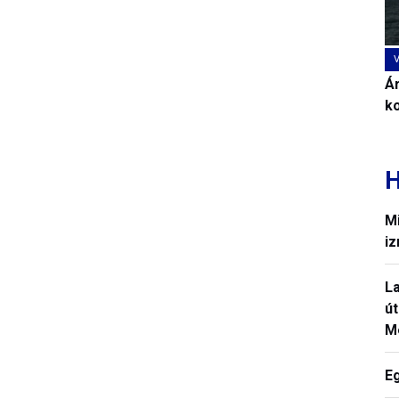
Ár
k
H
Mi
iz
La
út
M
E