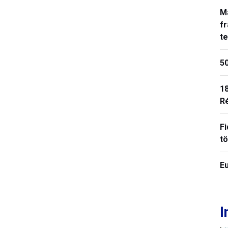
M
fr
t
50
18
R
Fi
t
E
I