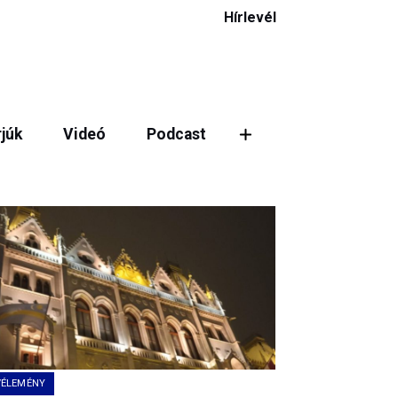
Hírlevél
rjúk
Videó
Podcast
VÉLEMÉNY