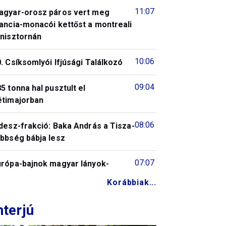
11:07
agyar-orosz páros vert meg
ancia-monacói kettőst a montreali
enisztornán
10:06
. Csíksomlyói Ifjúsági Találkozó
09:04
5 tonna hal pusztult el
étimajorban
08:06
desz-frakció: Baka András a Tisza-
öbbség bábja lesz
07:07
urópa-bajnok magyar lányok-
Korábbiak...
nterjú