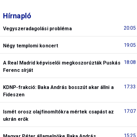
Hírnapló
20:05
Vegyszeradagolási probléma
19:05
Négy templomi koncert
18:08
A Real Madrid képviselői megkoszorúzták Puskás
Ferenc sírját
17:33
KDNP-frakció: Baka András bosszút akar állni a
Fideszen
17:07
Ismét orosz olajfinomítókra mértek csapást az
ukrán erők
15:25
Magyar Péter államelnöke Baka András