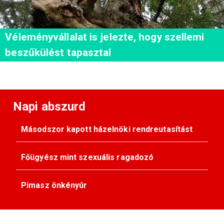
Véleményvállalat is jelezte, hogy szellemi
beszűkülést tapasztal
Napi abszurd
Másodszor kapott házelnöki rendreutasítást
Főügyész mint szexuális ragadozó
Pimasz önkényúr