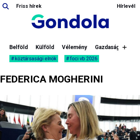
Friss hírek
Hírlevél
Belföld
Külföld
Vélemény
Gazdaság
köztársasági elnök
foci vb 2026
FEDERICA MOGHERINI