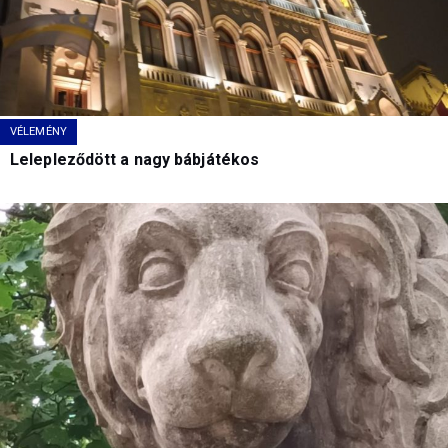
VÉLEMÉNY
Lelepleződött a nagy bábjátékos