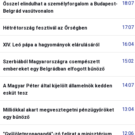
18:07
Ősszel elindulhat a személyforgalom a Budapest-
Belgrád vasútvonalon
17:07
Hétrétország fesztivál az Őrségben
16:04
XIV. Leó pápa a hagyományok elárulásáról
15:02
Szerbiából Magyarországra csempészett
embereket egy Belgrádban elfogott bűnöző
14:07
A Magyar Péter által kijelölt államelnök kedden
esküt tesz
13:04
Milliókkal akart megvesztegetni pénzügyőröket
egy bűnöző
12:06
"Gyűlöletpropagandá"-zó felirat a minisztérium