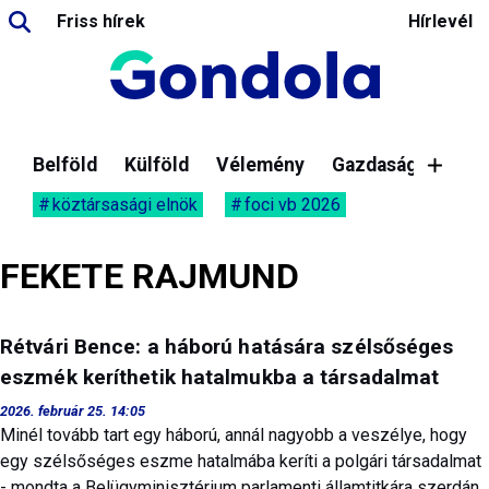
Friss hírek
Hírlevél
Belföld
Külföld
Vélemény
Gazdaság
köztársasági elnök
foci vb 2026
FEKETE RAJMUND
Rétvári Bence: a háború hatására szélsőséges
eszmék keríthetik hatalmukba a társadalmat
2026. február 25. 14:05
Minél tovább tart egy háború, annál nagyobb a veszélye, hogy
egy szélsőséges eszme hatalmába keríti a polgári társadalmat
- mondta a Belügyminisztérium parlamenti államtitkára szerdán