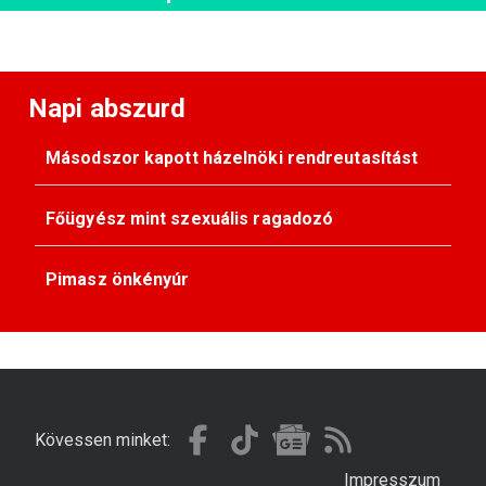
Napi abszurd
Másodszor kapott házelnöki rendreutasítást
Főügyész mint szexuális ragadozó
Pimasz önkényúr
Kövessen minket:
Impresszum