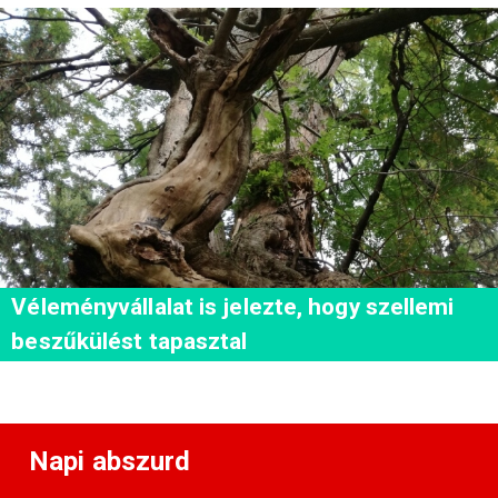
Véleményvállalat is jelezte, hogy szellemi
beszűkülést tapasztal
Napi abszurd