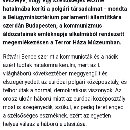
veszélye, hogy egy szélsőséges eszme
hatalmába keríti a polgári társadalmat - mondta
a Belügyminisztérium parlamenti államtitkára
szerdán Budapesten, a kommunizmus
áldozatainak emléknapja alkalmából rendezett
megemlékezésen a Terror Háza Múzeumban.
Rétvári Bence szerint a kommunisták és a nácik
azért tudtak hatalomra kerülni, mert az I.
világháború következtében meggyengült és
elszegényedett az európai polgári középosztály, és
felborultak a normál, demokratikus viszonyok. Az
orosz-ukrán háború miatt az európai középosztály
most is szegényedik, szűkül, ez pedig teret enged
a szélsőséges eszméknek, ezért az egyetlen
helyes válasz a háború elutasítása.