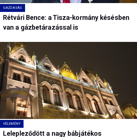
GAZDASÁG
Rétvári Bence: a Tisza-kormány késésben
van a gázbetárazással is
VÉLEMÉNY
Lelepleződött a nagy bábjátékos