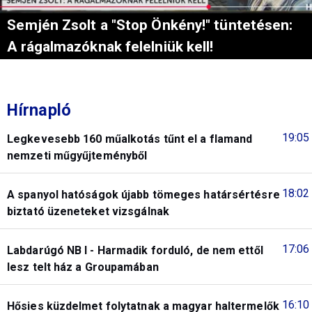
Semjén Zsolt a "Stop Önkény!" tüntetésen:
A rágalmazóknak felelniük kell!
Hírnapló
19:05
Legkevesebb 160 műalkotás tűnt el a flamand
nemzeti műgyűjteményből
18:02
A spanyol hatóságok újabb tömeges határsértésre
biztató üzeneteket vizsgálnak
17:06
Labdarúgó NB I - Harmadik forduló, de nem ettől
lesz telt ház a Groupamában
16:10
Hősies küzdelmet folytatnak a magyar haltermelők