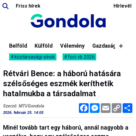
Friss hírek
Hírlevél
Belföld
Külföld
Vélemény
Gazdaság
köztársasági elnök
foci vb 2026
Rétvári Bence: a háború hatására
szélsőséges eszmék keríthetik
hatalmukba a társadalmat
Facebook
Messenger
Email
Copy
M
Szerző: MTI/Gondola
Link
2026. február 25. 14:05
Minél tovább tart egy háború, annál nagyobb a