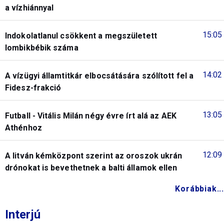
a vízhiánnyal
15:05
Indokolatlanul csökkent a megszületett
lombikbébik száma
14:02
A vízügyi államtitkár elbocsátására szólított fel a
Fidesz-frakció
13:05
Futball - Vitális Milán négy évre írt alá az AEK
Athénhoz
12:09
A litván kémközpont szerint az oroszok ukrán
drónokat is bevethetnek a balti államok ellen
Korábbiak...
Interjú