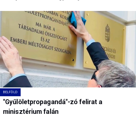
BELFÖLD
"Gyűlöletpropagandá"-zó felirat a
minisztérium falán