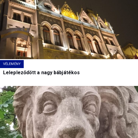
VÉLEMÉNY
Lelepleződött a nagy bábjátékos