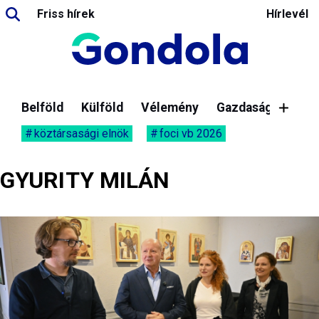
Friss hírek
Hírlevél
Belföld
Külföld
Vélemény
Gazdaság
köztársasági elnök
foci vb 2026
GYURITY MILÁN