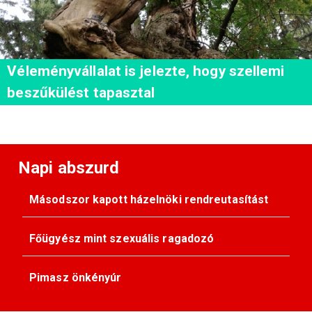
Véleményvállalat is jelezte, hogy szellemi
beszűkülést tapasztal
Napi abszurd
Másodszor kapott házelnöki rendreutasítást
Főügyész mint szexuális ragadozó
Pimasz önkényúr