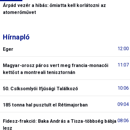
Árpád vezér a hibás: őmiatta kell korlátozni az
atomerőművet
Hírnapló
12:00
Eger
11:07
Magyar-orosz páros vert meg francia-monacói
kettőst a montreali tenisztornán
10:06
50. Csíksomlyói Ifjúsági Találkozó
09:04
185 tonna hal pusztult el Rétimajorban
08:06
Fidesz-frakció: Baka András a Tisza-többség bábja
lesz