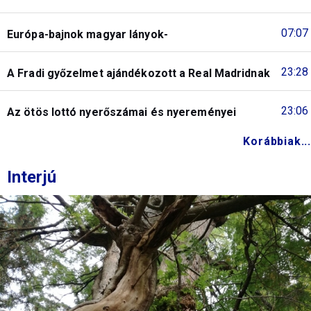
07:07
Európa-bajnok magyar lányok-
23:28
A Fradi győzelmet ajándékozott a Real Madridnak
23:06
Az ötös lottó nyerőszámai és nyereményei
Korábbiak...
Interjú