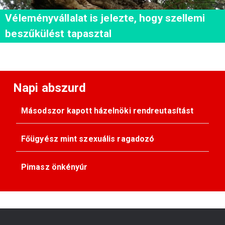
Véleményvállalat is jelezte, hogy szellemi
beszűkülést tapasztal
Napi abszurd
Másodszor kapott házelnöki rendreutasítást
Főügyész mint szexuális ragadozó
Pimasz önkényúr