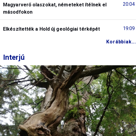
20:04
Magyarverő olaszokat, németeket ítélnek el
másodfokon
19:09
Elkészítették a Hold új geológiai térképét
Korábbiak...
Interjú