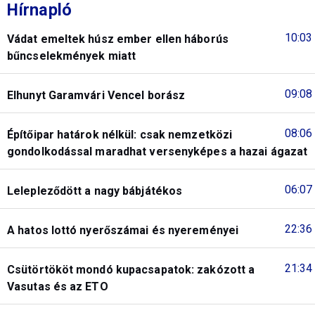
Hírnapló
10:03
Vádat emeltek húsz ember ellen háborús
bűncselekmények miatt
09:08
Elhunyt Garamvári Vencel borász
08:06
Építőipar határok nélkül: csak nemzetközi
gondolkodással maradhat versenyképes a hazai ágazat
06:07
Lelepleződött a nagy bábjátékos
22:36
A hatos lottó nyerőszámai és nyereményei
21:34
Csütörtököt mondó kupacsapatok: zakózott a
Vasutas és az ETO