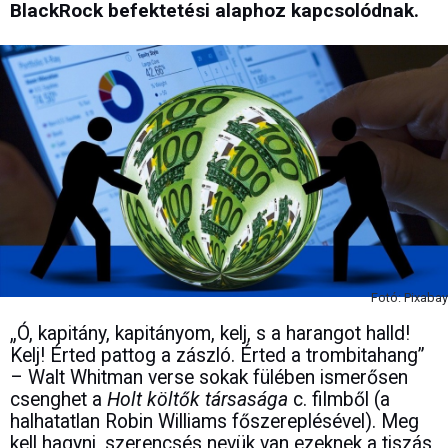
BlackRock befektetési alaphoz kapcsolódnak.
Fotó: Pixabay
„Ó, kapitány, kapitányom, kelj, s a harangot halld!
Kelj! Érted pattog a zászló. Érted a trombitahang”
– Walt Whitman verse sokak fülében ismerősen
csenghet a
Holt költők társasága
c. filmből (a
halhatatlan Robin Williams főszereplésével). Meg
kell hagyni, szerencsés nevük van ezeknek a tiszás