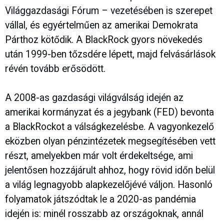
Világgazdasági Fórum – vezetésében is szerepet
vállal, és egyértelműen az amerikai Demokrata
Párthoz kötődik. A BlackRock gyors növekedés
után 1999-ben tőzsdére lépett, majd felvásárlások
révén tovább erősödött.
A 2008-as gazdasági világválság idején az
amerikai kormányzat és a jegybank (FED) bevonta
a BlackRockot a válságkezelésbe. A vagyonkezelő
eközben olyan pénzintézetek megsegítésében vett
részt, amelyekben már volt érdekeltsége, ami
jelentősen hozzájárult ahhoz, hogy rövid időn belül
a világ legnagyobb alapkezelőjévé váljon. Hasonló
folyamatok játszódtak le a 2020-as pandémia
idején is: minél rosszabb az országoknak, annál