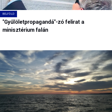
BELFÖLD
"Gyűlöletpropagandá"-zó felirat a
minisztérium falán