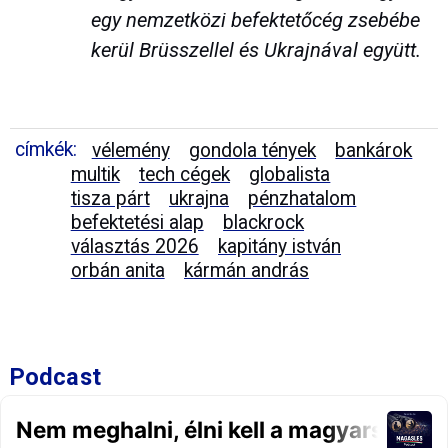
egy nemzetközi befektetőcég zsebébe
kerül Brüsszellel és Ukrajnával együtt.
címkék:
vélemény
gondola tények
bankárok
multik
tech cégek
globalista
tisza párt
ukrajna
pénzhatalom
befektetési alap
blackrock
választás 2026
kapitány istván
orbán anita
kármán andrás
Podcast