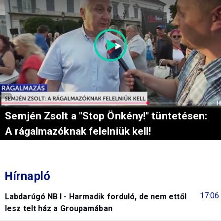
Semjén Zsolt a "Stop Önkény!" tüntetésen:
A rágalmazóknak felelniük kell!
Hírnapló
17:06
Labdarúgó NB I - Harmadik forduló, de nem ettől
lesz telt ház a Groupamában