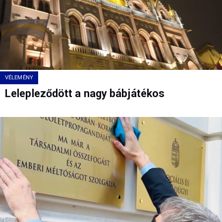
VÉLEMÉNY
Lelepleződött a nagy bábjátékos