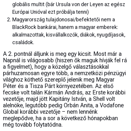
globális multit (bár Ursula von der Leyen az egész
Európai Unióval ezt próbálja tenni)
Magyarország tulajdonosai/befektetői nem a
BlackRock bankárai, hanem a magyar emberek:
alkalmazottak, kisvállalkozók, diákok, nyugdíjasok,
családok.
A 2. pontnál álljunk is meg egy kicsit. Most már a
Napnál is világosabb (hiszen ők maguk hívják fel rá
a figyelmet), hogy a közelgő választásokkal
párhuzamosan egyre több, a nemzetközi pénzügyi
világhoz köthető szereplő jelenik meg Magyar
Péter és a Tisza Párt környezetében. Az első
fecske volt talán Kármán András, az Erste korábbi
vezetője, majd jött Kapitány István, a Shell volt
alelnöke, legutóbb pedig Orbán Anita, a Vodafone
Global korábbi vezetője – nem lennénk
meglepődve, ha a sor a következő hónapokban
még tovább folytatódna.