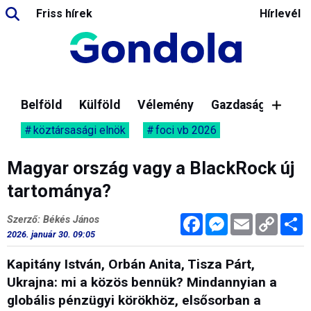
Friss hírek
Hírlevél
Belföld
Külföld
Vélemény
Gazdaság
köztársasági elnök
foci vb 2026
Magyar ország vagy a BlackRock új
tartománya?
Facebook
Messenger
Email
Copy
M
Szerző: Békés János
Link
2026. január 30. 09:05
Kapitány István, Orbán Anita, Tisza Párt,
Ukrajna: mi a közös bennük? Mindannyian a
globális pénzügyi körökhöz, elsősorban a