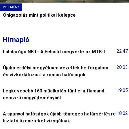
VÉLEMÉNY
Önigazolás mint politikai kelepce
Hírnapló
22:47
Labdarúgó NB I - A Felcsút megverte az MTK-t
20:03
Újabb erdélyi megyékben vezettek be forgalom-
és vízkorlátozást a román hatóságok
19:05
Legkevesebb 160 műalkotás tűnt el a flamand
nemzeti műgyűjteményből
18:02
A spanyol hatóságok újabb tömeges határsértésre
biztató üzeneteket vizsgálnak