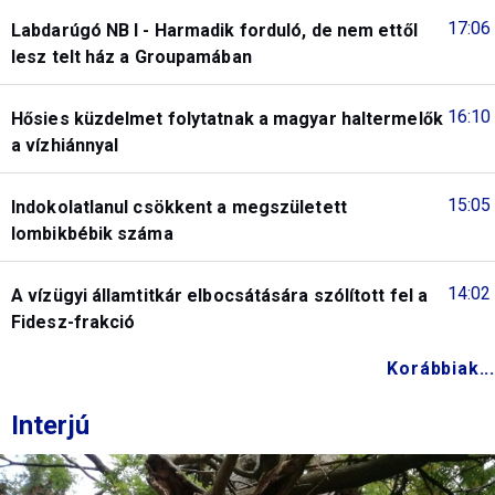
17:06
Labdarúgó NB I - Harmadik forduló, de nem ettől
lesz telt ház a Groupamában
16:10
Hősies küzdelmet folytatnak a magyar haltermelők
a vízhiánnyal
15:05
Indokolatlanul csökkent a megszületett
lombikbébik száma
14:02
A vízügyi államtitkár elbocsátására szólított fel a
Fidesz-frakció
Korábbiak...
Interjú