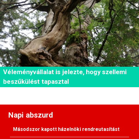
Véleményvállalat is jelezte, hogy szellemi
beszűkülést tapasztal
Napi abszurd
Másodszor kapott házelnöki rendreutasítást