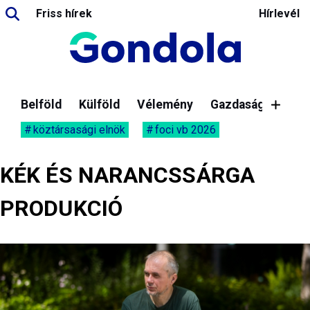
Friss hírek
Hírlevél
Belföld
Külföld
Vélemény
Gazdaság
köztársasági elnök
foci vb 2026
KÉK ÉS NARANCSSÁRGA
PRODUKCIÓ