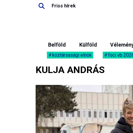
Friss hírek
Belföld
Külföld
Vélemén
köztársasági elnök
foci vb 202
KULJA ANDRÁS