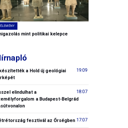
VÉLEMÉNY
igazolás mint politikai kelepce
írnapló
19:09
készítették a Hold új geológiai
érképét
18:07
szel elindulhat a
zemélyforgalom a Budapest-Belgrád
asútvonalon
17:07
étrétország fesztivál az Őrségben