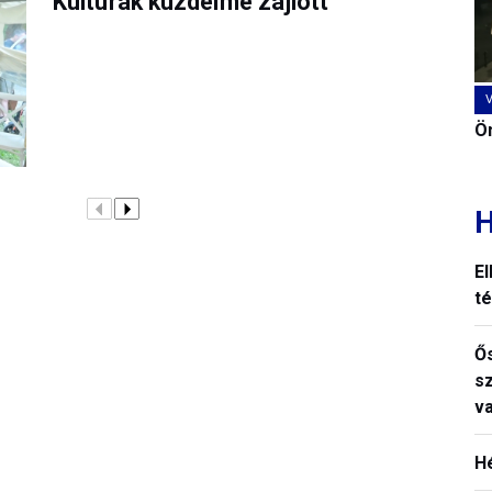
Kultúrák küzdelme zajlott
Ön
H
El
t
Ős
s
v
H