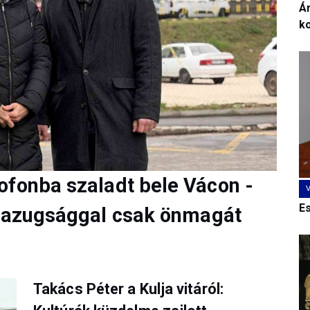
Ár
k
ofonba szaladt bele Vácon -
E
 hazugsággal csak önmagát
Takács Péter a Kulja vitáról: