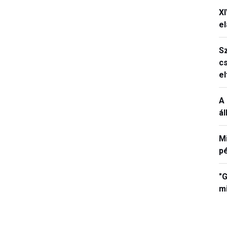
X
el
S
c
e
A 
á
M
p
"G
mi