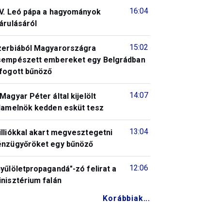
16:04
IV. Leó pápa a hagyományok
árulásáról
15:02
zerbiából Magyarországra
sempészett embereket egy Belgrádban
lfogott bűnöző
14:07
Magyar Péter által kijelölt
llamelnök kedden esküt tesz
13:04
illiókkal akart megvesztegetni
énzügyőröket egy bűnöző
12:06
yűlöletpropagandá"-zó felirat a
nisztérium falán
Korábbiak...