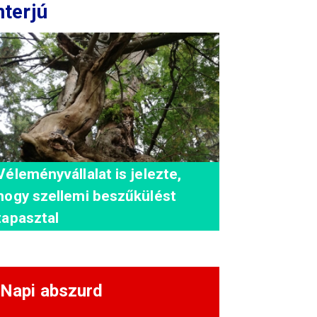
nterjú
Véleményvállalat is jelezte,
hogy szellemi beszűkülést
tapasztal
Napi abszurd