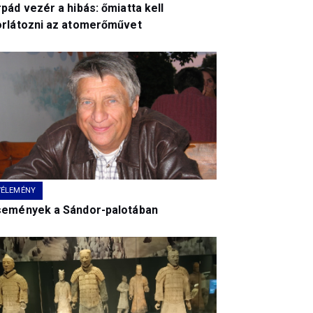
pád vezér a hibás: őmiatta kell
orlátozni az atomerőművet
VÉLEMÉNY
semények a Sándor-palotában