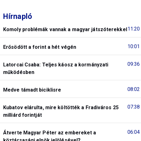
Hírnapló
11:20
Komoly problémák vannak a magyar játszóterekkel
10:01
Erősödött a forint a hét végén
09:36
Latorcai Csaba: Teljes káosz a kormányzati
működésben
08:02
Medve támadt biciklisre
07:38
Kubatov elárulta, mire költötték a Fradiváros 25
milliárd forintját
06:04
Átverte Magyar Péter az embereket a
köztársasági elnök jelölésével?