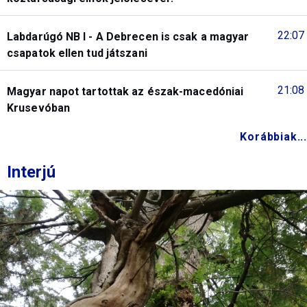
22:07
Labdarúgó NB I - A Debrecen is csak a magyar
csapatok ellen tud játszani
21:08
Magyar napot tartottak az észak-macedóniai
Krusevóban
Korábbiak...
Interjú