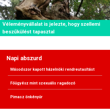
Véleményvállalat is jelezte, hogy szellemi
beszűkülést tapasztal
Napi abszurd
Másodszor kapott házelnöki rendreutasítást
Főügyész mint szexuális ragadozó
Pimasz önkényúr