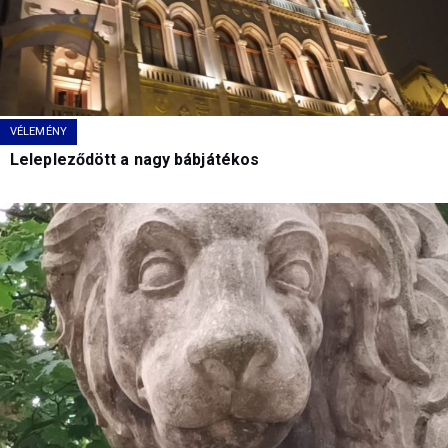
VÉLEMÉNY
Lelepleződött a nagy bábjátékos