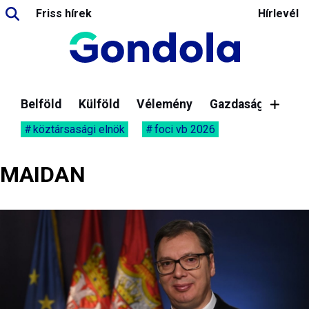
Friss hírek
Hírlevél
Belföld
Külföld
Vélemény
Gazdaság
köztársasági elnök
foci vb 2026
MAIDAN