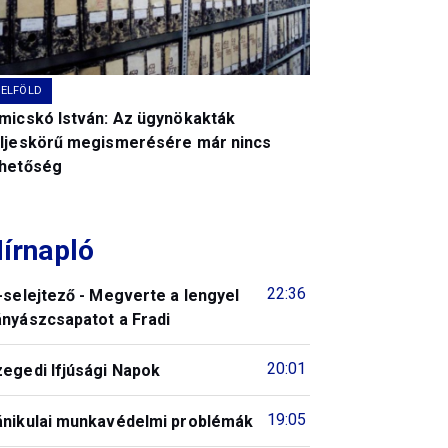
BELFÖLD
imicskó István: Az ügynökakták
eljeskörű megismerésére már nincs
ehetőség
írnapló
22:36
-selejtező - Megverte a lengyel
ányászcsapatot a Fradi
20:01
zegedi Ifjúsági Napok
19:05
ánikulai munkavédelmi problémák