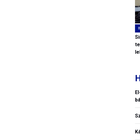
S
t
l
H
El
b
S
K