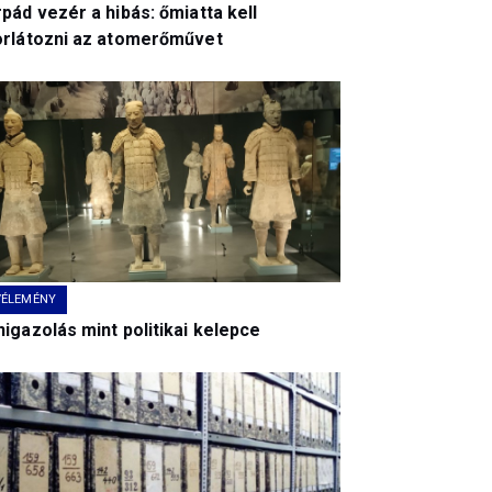
pád vezér a hibás: őmiatta kell
orlátozni az atomerőművet
VÉLEMÉNY
igazolás mint politikai kelepce