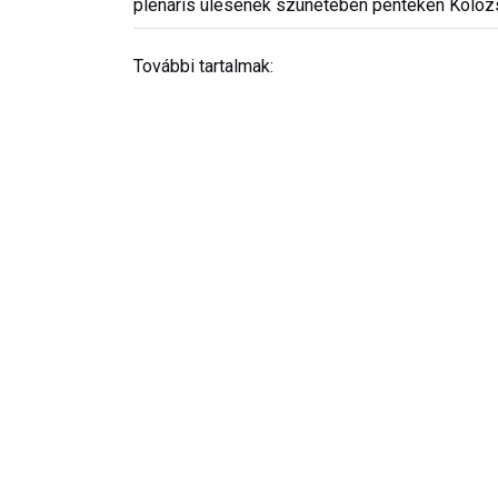
plenáris ülésének szünetében pénteken Koloz
További tartalmak: