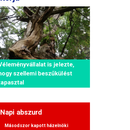
Véleményvállalat is jelezte,
hogy szellemi beszűkülést
tapasztal
Napi abszurd
Másodszor kapott házelnöki