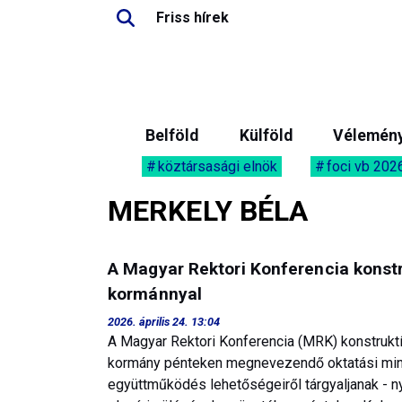
Friss hírek
Belföld
Külföld
Vélemén
köztársasági elnök
foci vb 202
MERKELY BÉLA
A Magyar Rektori Konferencia konst
kormánnyal
2026. április 24. 13:04
A Magyar Rektori Konferencia (MRK) konstruktí
kormány pénteken megnevezendő oktatási minis
együttműködés lehetőségeiről tárgyaljanak - ny