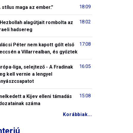
18:09
 stílus maga az ember.”
18:02
Hezbollah alagútjait rombolta az
raeli hadsereg
17:08
lácsi Péter nem kapott gólt első
ccsén a Villarrealban, és győztek
16:05
rópa-liga, selejtező - A Fradinak
g kell vernie a lengyel
ányászcsapatot
15:08
elkedett a Kijev elleni támadás
ldozatainak száma
Korábbiak...
nterjú