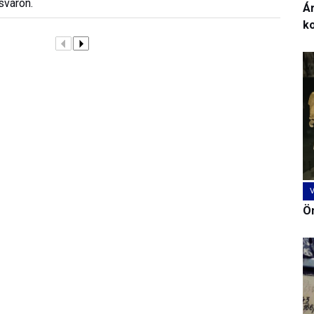
sváron.
Ár
k
Ön