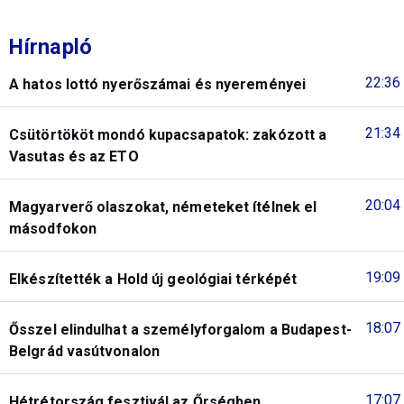
Hírnapló
22:36
A hatos lottó nyerőszámai és nyereményei
21:34
Csütörtököt mondó kupacsapatok: zakózott a
Vasutas és az ETO
20:04
Magyarverő olaszokat, németeket ítélnek el
másodfokon
19:09
Elkészítették a Hold új geológiai térképét
18:07
Ősszel elindulhat a személyforgalom a Budapest-
Belgrád vasútvonalon
17:07
Hétrétország fesztivál az Őrségben