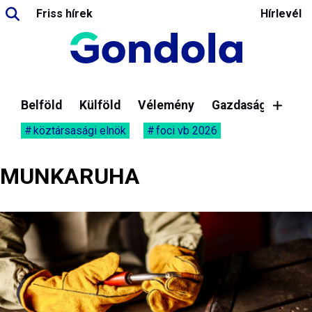
Friss hírek
Hírlevél
Belföld
Külföld
Vélemény
Gazdaság
köztársasági elnök
foci vb 2026
MUNKARUHA