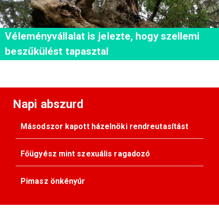
Véleményvállalat is jelezte, hogy szellemi
beszűkülést tapasztal
Napi abszurd
Másodszor kapott házelnöki rendreutasítást
Főügyész mint szexuális ragadozó
Pimasz önkényúr