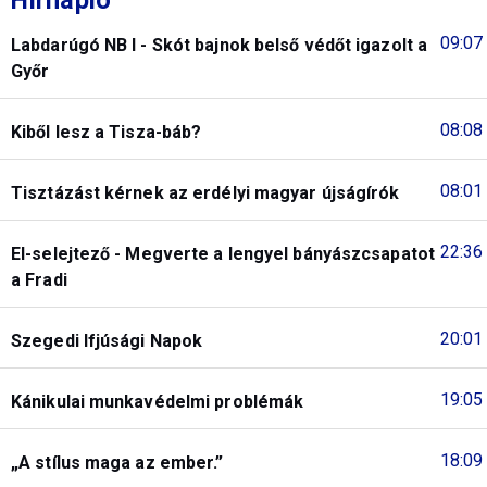
Hírnapló
09:07
Labdarúgó NB I - Skót bajnok belső védőt igazolt a
Győr
08:08
Kiből lesz a Tisza-báb?
08:01
Tisztázást kérnek az erdélyi magyar újságírók
22:36
El-selejtező - Megverte a lengyel bányászcsapatot
a Fradi
20:01
Szegedi Ifjúsági Napok
19:05
Kánikulai munkavédelmi problémák
18:09
„A stílus maga az ember.”