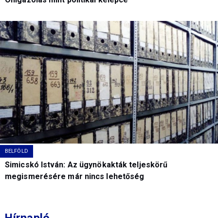
BELFÖLD
Simicskó István: Az ügynökakták teljeskörű
megismerésére már nincs lehetőség