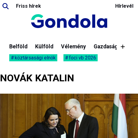
Friss hírek
Hírlevél
Belföld
Külföld
Vélemény
Gazdaság
köztársasági elnök
foci vb 2026
NOVÁK KATALIN