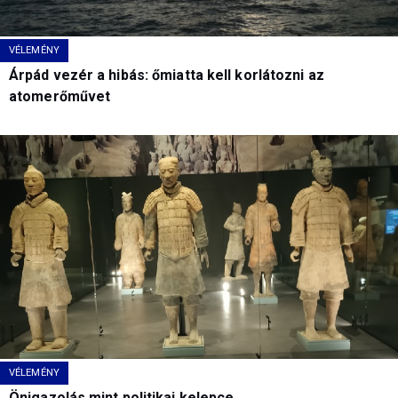
VÉLEMÉNY
Árpád vezér a hibás: őmiatta kell korlátozni az
atomerőművet
VÉLEMÉNY
Önigazolás mint politikai kelepce