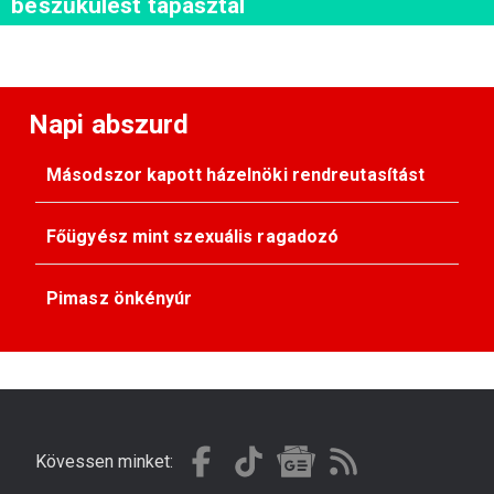
beszűkülést tapasztal
Napi abszurd
Másodszor kapott házelnöki rendreutasítást
Főügyész mint szexuális ragadozó
Pimasz önkényúr
Kövessen minket: