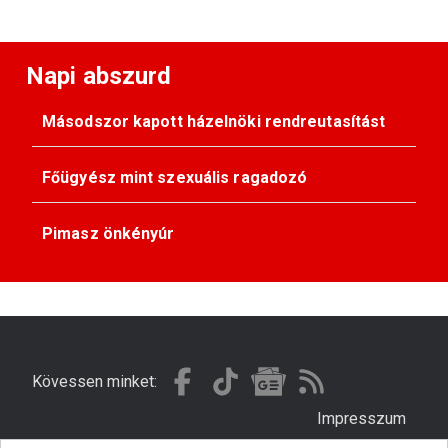
Napi abszurd
Másodszor kapott házelnöki rendreutasítást
Főügyész mint szexuális ragadozó
Pimasz önkényúr
Kövessen minket:
Impresszum