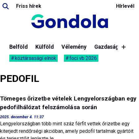
Friss hírek
Hírlevél
Belföld
Külföld
Vélemény
Gazdaság
köztársasági elnök
foci vb 2026
PEDOFIL
Tömeges őrizetbe vételek Lengyelországban egy
pedofilhálózat felszámolása során
2025. december 4. 11:37
Lengyelországban több mint száz férfit vettek őrizetbe egy
kiterjedt rendőrségi akcióban, amely pedofil tartalmak gyártóit
és terjesztőit leplezte le.