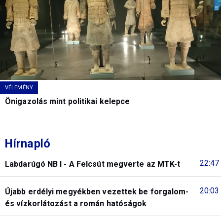
VÉLEMÉNY
Önigazolás mint politikai kelepce
Hírnapló
22:47
Labdarúgó NB I - A Felcsút megverte az MTK-t
20:03
Újabb erdélyi megyékben vezettek be forgalom-
és vízkorlátozást a román hatóságok