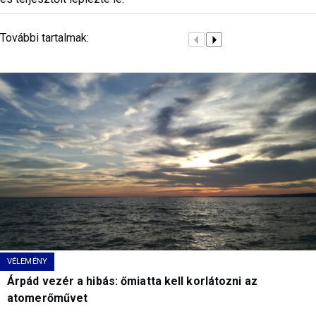
További tartalmak:
VÉLEMÉNY
Árpád vezér a hibás: őmiatta kell korlátozni az
atomerőművet