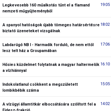
19:05
Legkevesebb 160 műalkotás tűnt el a flamand
nemzeti műgyűjteményből
18:02
A spanyol hatóságok újabb tömeges határsértésre
biztató üzeneteket vizsgálnak
17:06
Labdarúgó NB I - Harmadik forduló, de nem ettől
lesz telt ház a Groupamában
16:10
Hősies küzdelmet folytatnak a magyar haltermelők
a vízhiánnyal
15:05
Indokolatlanul csökkent a megszületett
lombikbébik száma
14:02
A vízügyi államtitkár elbocsátására szólított fel a
Fidesz-frakció