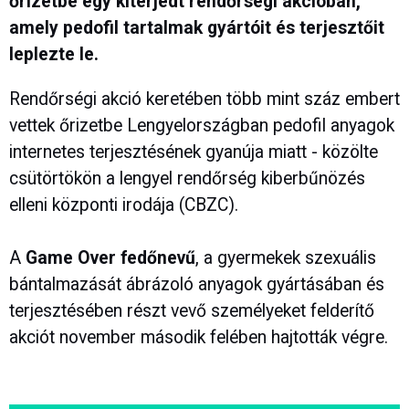
őrizetbe egy kiterjedt rendőrségi akcióban,
amely pedofil tartalmak gyártóit és terjesztőit
leplezte le.
Rendőrségi akció keretében több mint száz embert
vettek őrizetbe Lengyelországban pedofil anyagok
internetes terjesztésének gyanúja miatt - közölte
csütörtökön a lengyel rendőrség kiberbűnözés
elleni központi irodája (CBZC).
A
Game Over fedőnevű
, a gyermekek szexuális
bántalmazását ábrázoló anyagok gyártásában és
terjesztésében részt vevő személyeket felderítő
akciót november második felében hajtották végre.