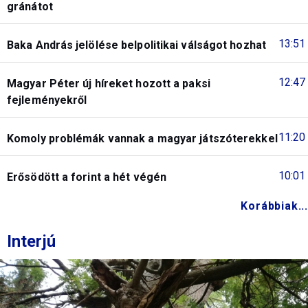
gránátot
13:51
Baka András jelölése belpolitikai válságot hozhat
12:47
Magyar Péter új híreket hozott a paksi
fejleményekről
11:20
Komoly problémák vannak a magyar játszóterekkel
10:01
Erősödött a forint a hét végén
Korábbiak...
Interjú