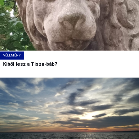
VÉLEMÉNY
Kiből lesz a Tisza-báb?