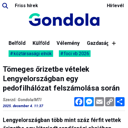
Friss hírek
Hírlevél
Belföld
Külföld
Vélemény
Gazdaság
köztársasági elnök
foci vb 2026
Tömeges őrizetbe vételek
Lengyelországban egy
pedofilhálózat felszámolása során
Facebook
Messenger
Email
Copy
M
Szerző: Gondola/MTI
Link
2025. december 4. 11:37
Lengyelországban több mint száz férfit vettek