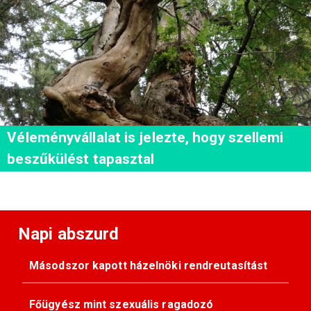
Véleményvállalat is jelezte, hogy szellemi
beszűkülést tapasztal
Napi abszurd
Másodszor kapott házelnöki rendreutasítást
Főügyész mint szexuális ragadozó