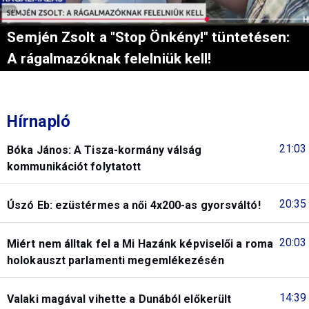
Semjén Zsolt a "Stop Önkény!" tüntetésen:
A rágalmazóknak felelniük kell!
Hírnapló
21:03
Bóka János: A Tisza-kormány válság
kommunikációt folytatott
20:35
Úszó Eb: ezüstérmes a női 4x200-as gyorsváltó!
20:03
Miért nem álltak fel a Mi Hazánk képviselői a roma
holokauszt parlamenti megemlékezésén
14:39
Valaki magával vihette a Dunából előkerült