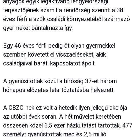
anyagok egyik legaktívabb lengyelországi
terjesztőjének számít a rendőrség szerint: a 38
éves férfi a szűk családi környezetéből származó
gyermeket bántalmazta így.
Egy 46 éves férfi pedig öt olyan gyermekkel
szemben követett el visszaéléseket, akik
családjaival baráti kapcsolatot ápolt.
A gyanúsítottak közül a bíróság 37-et három
hónapos előzetes letartóztatásba helyezett.
A CBZC-nek ez volt a hetedik ilyen jellegű akciója
az utóbbi évek során. A hét művelet keretében
összesen közel 6,5 ezer házkutatást tartottak, 477
személyt gyanúsítottak meg és 2,5 millió