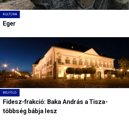
KULTÚRA
Eger
BELFÖLD
Fidesz-frakció: Baka András a Tisza-
többség bábja lesz