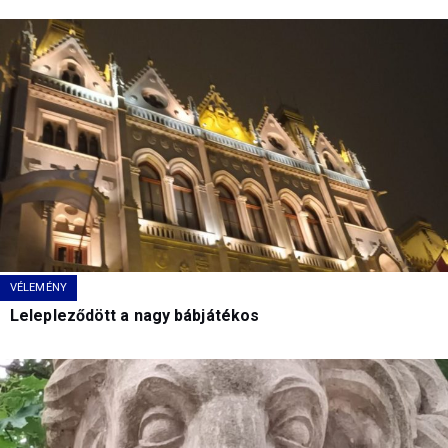
VÉLEMÉNY
Lelepleződött a nagy bábjátékos