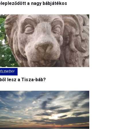
elepleződött a nagy bábjátékos
VÉLEMÉNY
ből lesz a Tisza-báb?