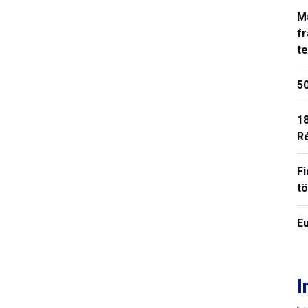
M
fr
t
50
18
R
Fi
t
E
I