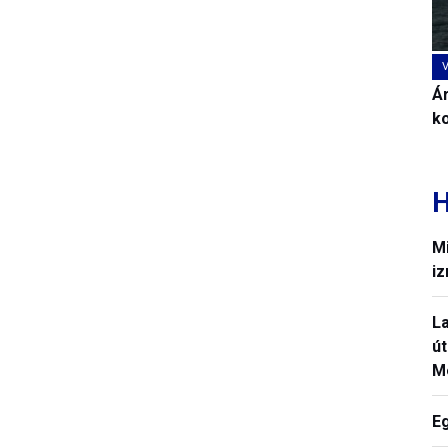
Ár
k
H
Mi
iz
La
út
M
E