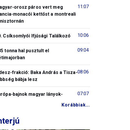
11:07
agyar-orosz páros vert meg
ancia-monacói kettőst a montreali
enisztornán
10:06
. Csíksomlyói Ifjúsági Találkozó
09:04
5 tonna hal pusztult el
étimajorban
08:06
desz-frakció: Baka András a Tisza-
öbbség bábja lesz
07:07
urópa-bajnok magyar lányok-
Korábbiak...
nterjú