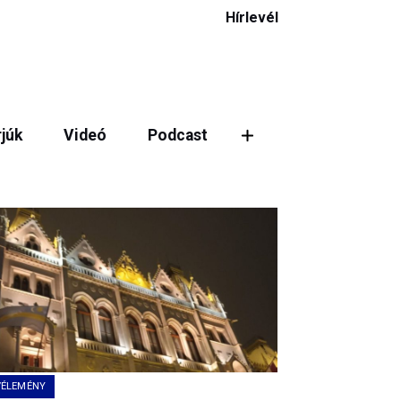
Hírlevél
rjúk
Videó
Podcast
VÉLEMÉNY