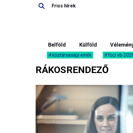
Friss hírek
Belföld
Külföld
Vélemén
köztársasági elnök
foci vb 202
RÁKOSRENDEZŐ