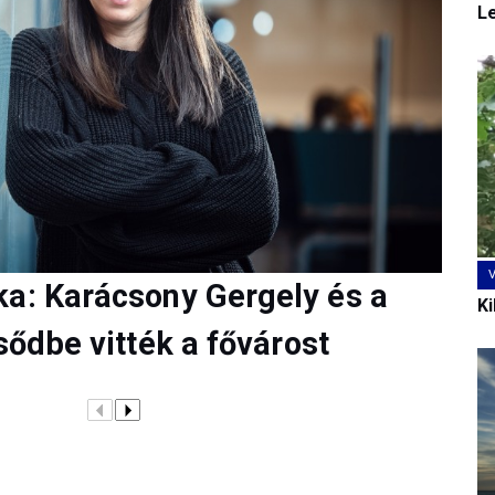
L
ka: Karácsony Gergely és a
Ki
sődbe vitték a fővárost