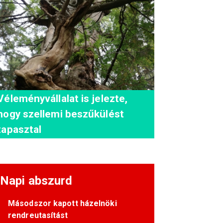
Véleményvállalat is jelezte,
hogy szellemi beszűkülést
tapasztal
Napi abszurd
Másodszor kapott házelnöki
rendreutasítást