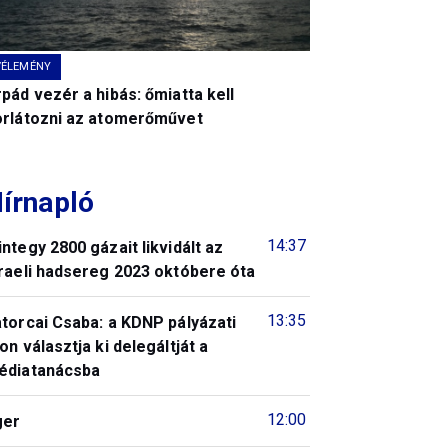
VÉLEMÉNY
pád vezér a hibás: őmiatta kell
orlátozni az atomerőművet
írnapló
14:37
ntegy 2800 gázait likvidált az
raeli hadsereg 2023 októbere óta
13:35
torcai Csaba: a KDNP pályázati
on választja ki delegáltját a
édiatanácsba
12:00
ger