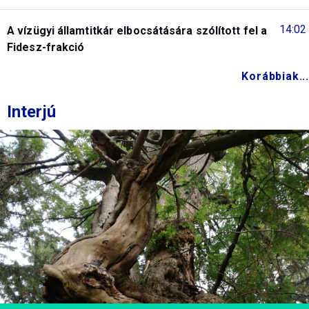
14:02
A vízügyi államtitkár elbocsátására szólított fel a
Fidesz-frakció
Korábbiak...
Interjú