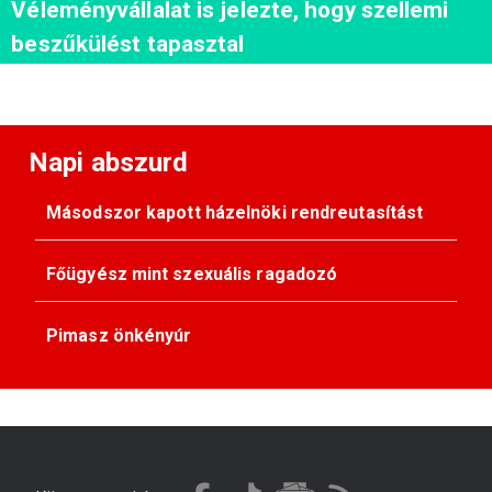
Véleményvállalat is jelezte, hogy szellemi
beszűkülést tapasztal
Napi abszurd
Másodszor kapott házelnöki rendreutasítást
Főügyész mint szexuális ragadozó
Pimasz önkényúr