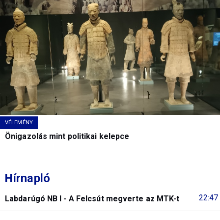
VÉLEMÉNY
Önigazolás mint politikai kelepce
Hírnapló
22:47
Labdarúgó NB I - A Felcsút megverte az MTK-t