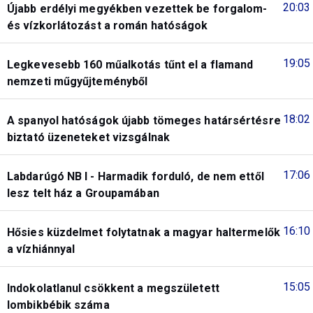
20:03
Újabb erdélyi megyékben vezettek be forgalom-
és vízkorlátozást a román hatóságok
19:05
Legkevesebb 160 műalkotás tűnt el a flamand
nemzeti műgyűjteményből
18:02
A spanyol hatóságok újabb tömeges határsértésre
biztató üzeneteket vizsgálnak
17:06
Labdarúgó NB I - Harmadik forduló, de nem ettől
lesz telt ház a Groupamában
16:10
Hősies küzdelmet folytatnak a magyar haltermelők
a vízhiánnyal
15:05
Indokolatlanul csökkent a megszületett
lombikbébik száma