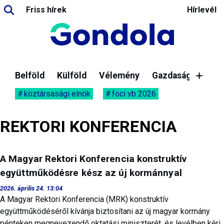
Friss hírek
Hírlevél
Belföld
Külföld
Vélemény
Gazdaság
köztársasági elnök
foci vb 2026
REKTORI KONFERENCIA
A Magyar Rektori Konferencia konstruktív
együttműködésre kész az új kormánnyal
2026. április 24. 13:04
A Magyar Rektori Konferencia (MRK) konstruktív
együttműködéséről kívánja biztosítani az új magyar kormány
pénteken megnevezendő oktatási miniszterét, és levélben kéri