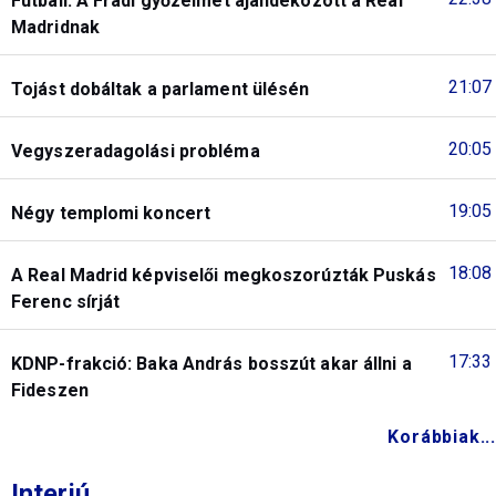
Futball: A Fradi győzelmet ajándékozott a Real
Madridnak
21:07
Tojást dobáltak a parlament ülésén
20:05
Vegyszeradagolási probléma
19:05
Négy templomi koncert
18:08
A Real Madrid képviselői megkoszorúzták Puskás
Ferenc sírját
17:33
KDNP-frakció: Baka András bosszút akar állni a
Fideszen
Korábbiak...
Interjú