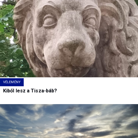
VÉLEMÉNY
Kiből lesz a Tisza-báb?