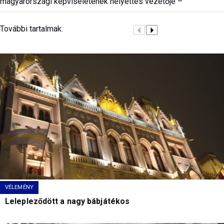
magyarországi képviseletének helyettes vezetője –
További tartalmak:
VÉLEMÉNY
Lelepleződött a nagy bábjátékos