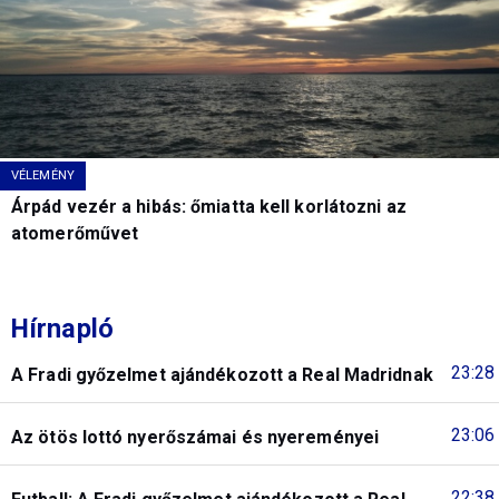
VÉLEMÉNY
Árpád vezér a hibás: őmiatta kell korlátozni az
atomerőművet
Hírnapló
23:28
A Fradi győzelmet ajándékozott a Real Madridnak
23:06
Az ötös lottó nyerőszámai és nyereményei
22:38