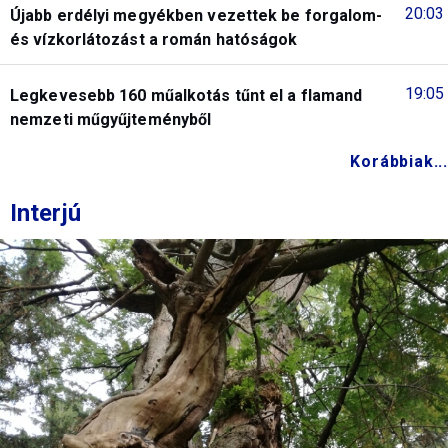
20:03
Újabb erdélyi megyékben vezettek be forgalom-
és vízkorlátozást a román hatóságok
19:05
Legkevesebb 160 műalkotás tűnt el a flamand
nemzeti műgyűjteményből
Korábbiak...
Interjú