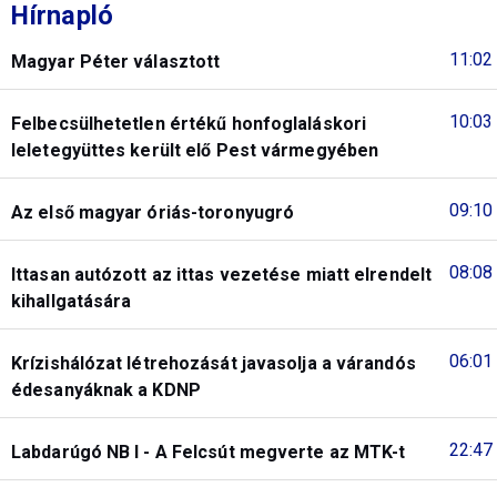
Hírnapló
11:02
Magyar Péter választott
10:03
Felbecsülhetetlen értékű honfoglaláskori
leletegyüttes került elő Pest vármegyében
09:10
Az első magyar óriás-toronyugró
08:08
Ittasan autózott az ittas vezetése miatt elrendelt
kihallgatására
06:01
Krízishálózat létrehozását javasolja a várandós
édesanyáknak a KDNP
22:47
Labdarúgó NB I - A Felcsút megverte az MTK-t