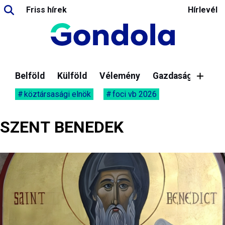
Friss hírek
Hírlevél
Belföld
Külföld
Vélemény
Gazdaság
köztársasági elnök
foci vb 2026
SZENT BENEDEK