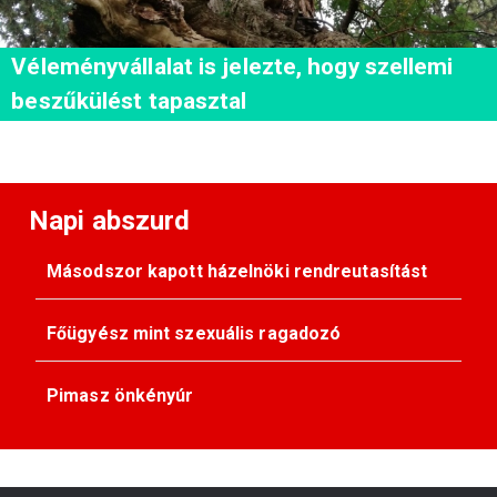
Véleményvállalat is jelezte, hogy szellemi
beszűkülést tapasztal
Napi abszurd
Másodszor kapott házelnöki rendreutasítást
Főügyész mint szexuális ragadozó
Pimasz önkényúr