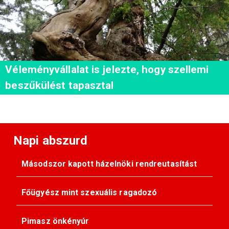
Véleményvállalat is jelezte, hogy szellemi
beszűkülést tapasztal
Napi abszurd
Másodszor kapott házelnöki rendreutasítást
Főügyész mint szexuális ragadozó
Pimasz önkényúr