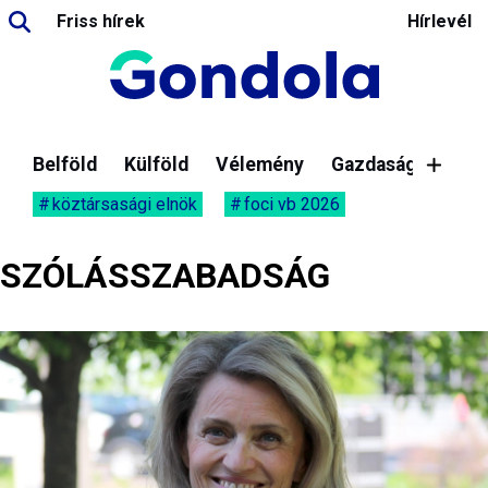
Friss hírek
Hírlevél
Belföld
Külföld
Vélemény
Gazdaság
köztársasági elnök
foci vb 2026
SZÓLÁSSZABADSÁG