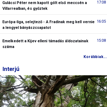
17:08
Gulácsi Péter nem kapott gólt első meccsén a
Villarrealban, és győztek
16:05
Európa-liga, selejtező - A Fradinak meg kell vernie
a lengyel bányászcsapatot
15:08
Emelkedett a Kijev elleni támadás áldozatainak
száma
Korábbiak...
Interjú