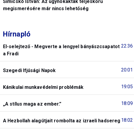
Simicskó István: Az ügynökakták teljeskörű
megismerésére már nincs lehetőség
Hírnapló
22:36
El-selejtező - Megverte a lengyel bányászcsapatot
a Fradi
20:01
Szegedi Ifjúsági Napok
19:05
Kánikulai munkavédelmi problémák
18:09
„A stílus maga az ember.”
18:02
A Hezbollah alagútjait rombolta az izraeli hadsereg