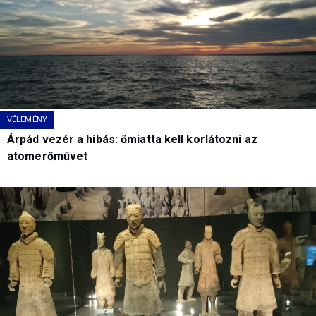
VÉLEMÉNY
Árpád vezér a hibás: őmiatta kell korlátozni az
atomerőművet