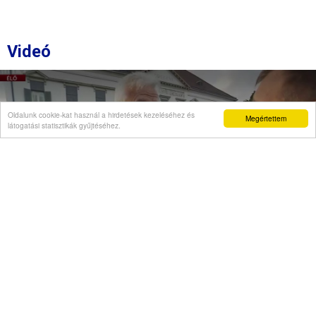
Videó
Oldalunk cookie-kat használ a hirdetések kezeléséhez és
Megértettem
látogatási statisztikák gyűjtéséhez.
Semjén Zsolt a "Stop Önkény!" tüntetésen:
A rágalmazóknak felelniük kell!