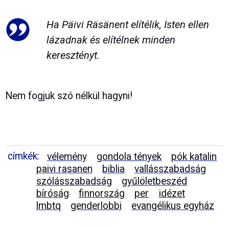
Ha Päivi Räsänent elítélik, Isten ellen
lázadnak és elítélnek minden
keresztényt.
Nem fogjuk szó nélkül hagyni!
címkék:
vélemény
gondola tények
pók katalin
paivi rasanen
biblia
vallásszabadság
szólásszabadság
gyűlöletbeszéd
bíróság
finnország
per
idézet
lmbtq
genderlobbi
evangélikus egyház