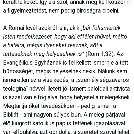
került lelkeket. Így aki szól, annak meg kell köszönni
a figyelmeztetést, nem pedig bíróságra cipelni.
A Római levél azokról is ír, akik
„bár fölismerték
Isten rendelkezését, hogy aki effélét művel, méltó
a halálra, mégis ilyeneket tesznek, sőt a
tetteseknek még helyeselnek is”
(Róm 1,32). Az
Evangélikus Egyháznak is fel kellett ismernie a tett
bűnösségét, mégis helyeselnek nekik. Nálunk sem
ismeretlen ez a viselkedés, a „személyiségzavaros
teologina” névvel illetett jól ismert baloldali aktivista
is azzal van elfoglalva, hogy helyesel a melegeknek.
Megtartja őket tévedésükben - pedig ismeri a
Bibliát - ami nagyon súlyos bűn. A meleg párjával
élő kiugrott katolikus pap is tettének igazolásával
van elfoglalva, azt gondolja, a szeretet szóval lehet