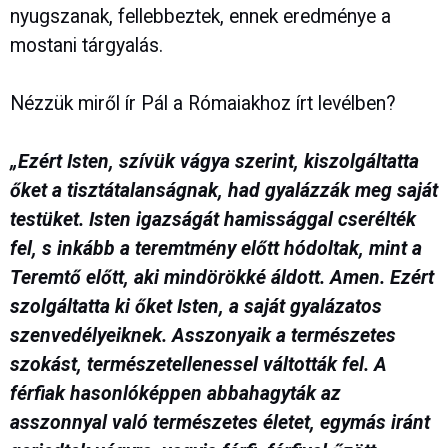
nyugszanak, fellebbeztek, ennek eredménye a
mostani tárgyalás.
Nézzük miről ír Pál a Rómaiakhoz írt levélben?
„Ezért Isten, szívük vágya szerint, kiszolgáltatta
őket a tisztátalanságnak, had gyalázzák meg saját
testüket. Isten igazságát hamissággal cserélték
fel, s inkább a teremtmény előtt hódoltak, mint a
Teremtő előtt, aki mindörökké áldott. Amen. Ezért
szolgáltatta ki őket Isten, a saját gyalázatos
szenvedélyeiknek. Asszonyaik a természetes
szokást, természetellenessel váltották fel. A
férfiak hasonlóképpen abbahagyták az
asszonnyal való természetes életet, egymás iránt