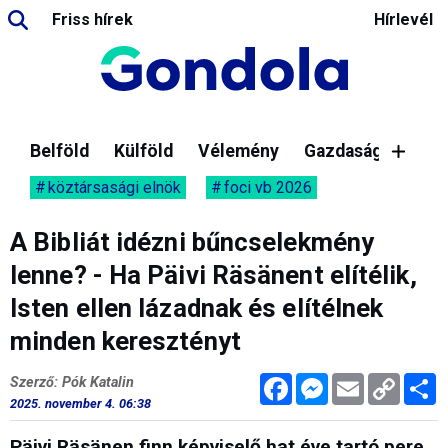
Friss hírek
Hírlevél
Belföld
Külföld
Vélemény
Gazdaság
köztársasági elnök
foci vb 2026
A Bibliát idézni bűncselekmény
lenne? - Ha Päivi Räsänent elítélik,
Isten ellen lázadnak és elítélnek
minden keresztényt
Facebook
Messenger
Email
Copy
M
Szerző: Pók Katalin
Link
2025. november 4. 06:38
Päivi Räsänen finn képviselő hat éve tartó pere