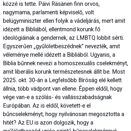
közzé is tette. Päivi Räsänen finn orvos,
nagymama, parlamenti képviselő, volt
belügyminiszter ellen folyik a vádeljárás, mert amit
idézett a Bibliából, ellentmond korunk fő
ideológiáinak a gendernek, az LMBTQ lobbit sérti.
Egyszerűen „gyűlöletbeszédnek” nevezték, amit
véleménye mellé idézett a Bibliából. Ugyanis, a
Biblia bűnnek nevezi a homoszexuális cselekményt,
amit liberális korunk természetesnek állít be. Most
2025. okt. 30-án a Legfelsőbb Bíróság elé kellett
állnia, több vádpont van ellene. Éppen eldől, hogy
vége van-e a szólás- és vallásszabadságnak
Európában. Az is eldől, követett-e el
bűncselekményt, hogy nyilvánosan megosztotta a
hitét? Az EU is azon dolgozik, hogy a