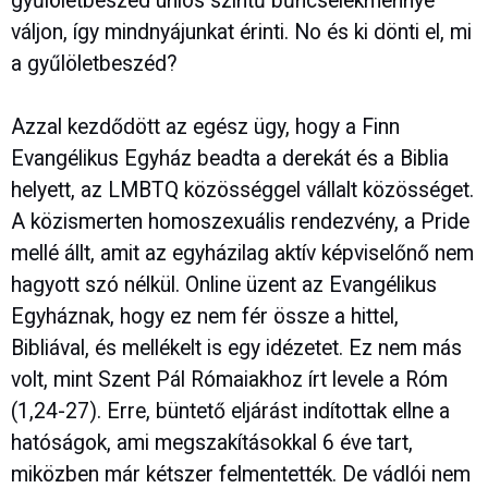
gyűlöletbeszéd uniós szintű bűncselekménnyé
váljon, így mindnyájunkat érinti. No és ki dönti el, mi
a gyűlöletbeszéd?
Azzal kezdődött az egész ügy, hogy a Finn
Evangélikus Egyház beadta a derekát és a Biblia
helyett, az LMBTQ közösséggel vállalt közösséget.
A közismerten homoszexuális rendezvény, a Pride
mellé állt, amit az egyházilag aktív képviselőnő nem
hagyott szó nélkül. Online üzent az Evangélikus
Egyháznak, hogy ez nem fér össze a hittel,
Bibliával, és mellékelt is egy idézetet. Ez nem más
volt, mint Szent Pál Rómaiakhoz írt levele a Róm
(1,24-27). Erre, büntető eljárást indítottak ellne a
hatóságok, ami megszakításokkal 6 éve tart,
miközben már kétszer felmentették. De vádlói nem