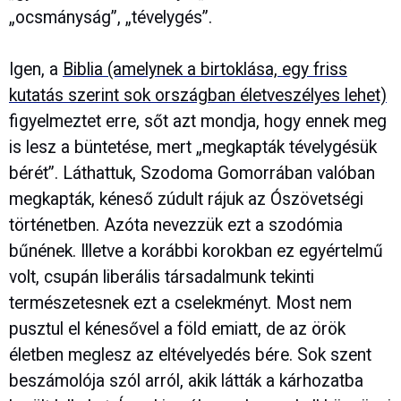
„ocsmányság”, „tévelygés”.
Igen, a
Biblia (amelynek a birtoklása, egy friss
kutatás szerint sok országban életveszélyes lehet)
figyelmeztet erre, sőt azt mondja, hogy ennek meg
is lesz a büntetése, mert „megkapták tévelygésük
bérét”. Láthattuk, Szodoma Gomorrában valóban
megkapták, kéneső zúdult rájuk az Ószövetségi
történetben. Azóta nevezzük ezt a szodómia
bűnének. Illetve a korábbi korokban ez egyértelmű
volt, csupán liberális társadalmunk tekinti
természetesnek ezt a cselekményt. Most nem
pusztul el kénesővel a föld emiatt, de az örök
életben meglesz az eltévelyedés bére. Sok szent
beszámolója szól arról, akik látták a kárhozatba