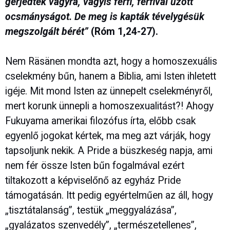
gerjedtek vágyra, vagyis férfi, férfival űzött
ocsmányságot. De meg is kapták tévelygésük
megszolgált bérét”
(Róm 1,24-27).
Nem Räsänen mondta azt, hogy a homoszexuális
cselekmény bűn, hanem a Biblia, ami Isten ihletett
igéje. Mit mond Isten az ünnepelt cselekményről,
mert korunk ünnepli a homoszexualitást?! Ahogy
Fukuyama amerikai filozófus írta, előbb csak
egyenlő jogokat kértek, ma meg azt várják, hogy
tapsoljunk nekik. A Pride a büszkeség napja, ami
nem fér össze Isten bűn fogalmával ezért
tiltakozott a képviselőnő az egyház Pride
támogatásán. Itt pedig egyértelműen az áll, hogy
„tisztátalanság”, testük „meggyalázása”,
„gyalázatos szenvedély”, „természetellenes”,