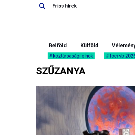
Friss hírek
Belföld
Külföld
Vélemén
köztársasági elnök
foci vb 202
SZŰZANYA