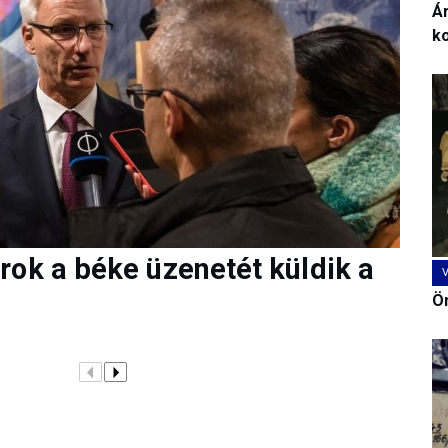
Ár
k
rok a béke üzenetét küldik a
Ön