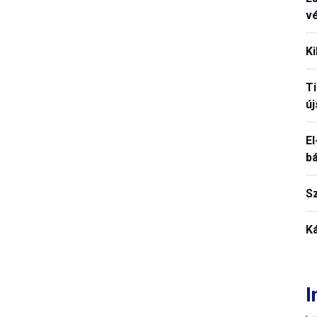
vé
Ki
T
új
El
b
S
K
I