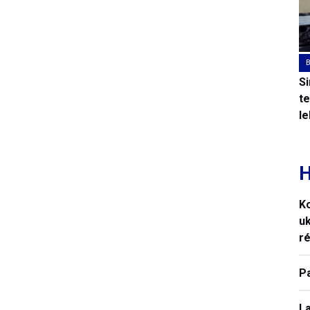
S
t
l
H
K
uk
ré
P
La