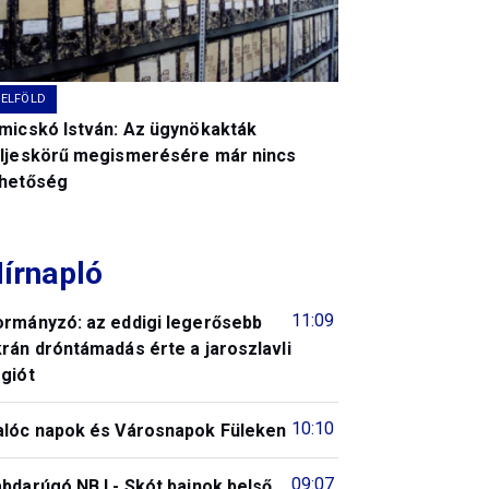
BELFÖLD
imicskó István: Az ügynökakták
eljeskörű megismerésére már nincs
ehetőség
írnapló
11:09
ormányzó: az eddigi legerősebb
rán dróntámadás érte a jaroszlavli
giót
10:10
alóc napok és Városnapok Füleken
09:07
bdarúgó NB I - Skót bajnok belső