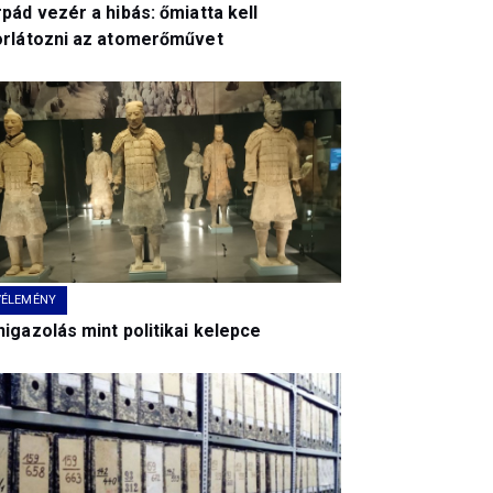
pád vezér a hibás: őmiatta kell
orlátozni az atomerőművet
VÉLEMÉNY
igazolás mint politikai kelepce