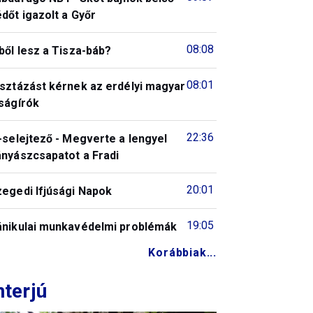
dőt igazolt a Győr
08:08
ből lesz a Tisza-báb?
08:01
isztázást kérnek az erdélyi magyar
ságírók
22:36
-selejtező - Megverte a lengyel
ányászcsapatot a Fradi
20:01
zegedi Ifjúsági Napok
19:05
ánikulai munkavédelmi problémák
Korábbiak...
nterjú