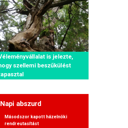
Véleményvállalat is jelezte,
hogy szellemi beszűkülést
tapasztal
Napi abszurd
Másodszor kapott házelnöki
rendreutasítást