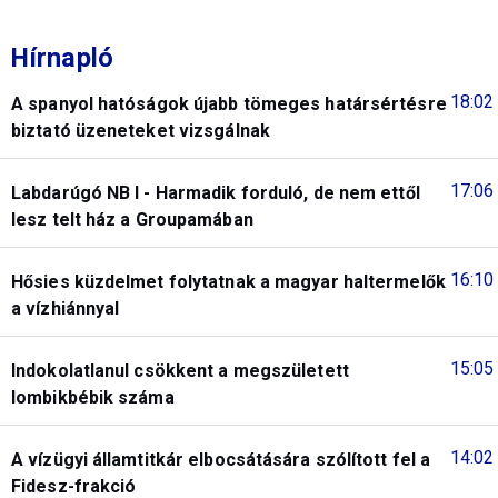
Hírnapló
18:02
A spanyol hatóságok újabb tömeges határsértésre
biztató üzeneteket vizsgálnak
17:06
Labdarúgó NB I - Harmadik forduló, de nem ettől
lesz telt ház a Groupamában
16:10
Hősies küzdelmet folytatnak a magyar haltermelők
a vízhiánnyal
15:05
Indokolatlanul csökkent a megszületett
lombikbébik száma
14:02
A vízügyi államtitkár elbocsátására szólított fel a
Fidesz-frakció