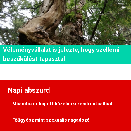
Véleményvállalat is jelezte, hogy szellemi
beszűkülést tapasztal
Napi abszurd
Másodszor kapott házelnöki rendreutasítást
Főügyész mint szexuális ragadozó