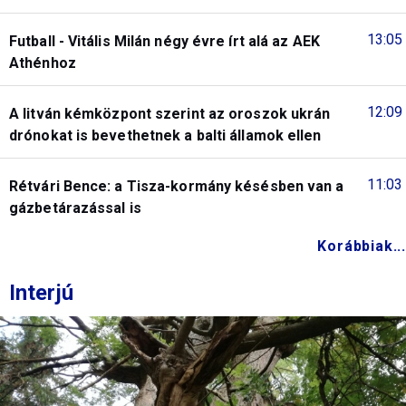
13:05
Futball - Vitális Milán négy évre írt alá az AEK
Athénhoz
12:09
A litván kémközpont szerint az oroszok ukrán
drónokat is bevethetnek a balti államok ellen
11:03
Rétvári Bence: a Tisza-kormány késésben van a
gázbetárazással is
Korábbiak...
Interjú