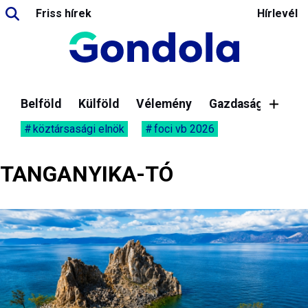
Friss hírek
Hírlevél
Belföld
Külföld
Vélemény
Gazdaság
köztársasági elnök
foci vb 2026
TANGANYIKA-TÓ