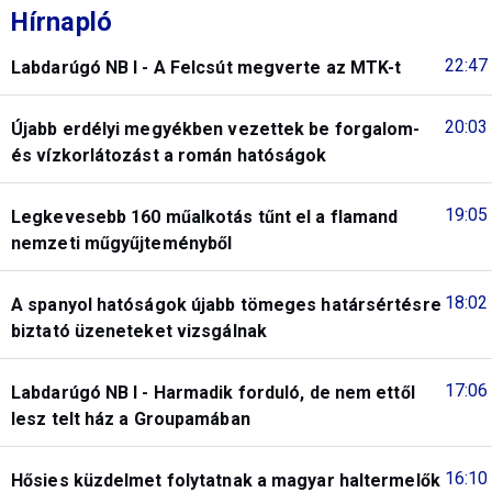
Hírnapló
22:47
Labdarúgó NB I - A Felcsút megverte az MTK-t
20:03
Újabb erdélyi megyékben vezettek be forgalom-
és vízkorlátozást a román hatóságok
19:05
Legkevesebb 160 műalkotás tűnt el a flamand
nemzeti műgyűjteményből
18:02
A spanyol hatóságok újabb tömeges határsértésre
biztató üzeneteket vizsgálnak
17:06
Labdarúgó NB I - Harmadik forduló, de nem ettől
lesz telt ház a Groupamában
16:10
Hősies küzdelmet folytatnak a magyar haltermelők