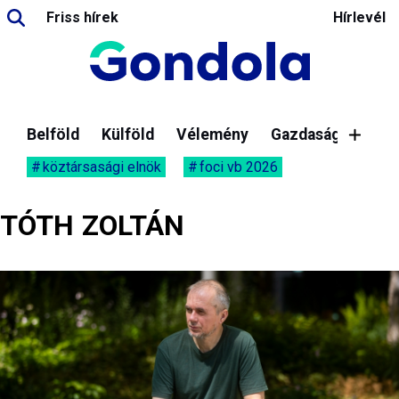
Friss hírek
Hírlevél
Belföld
Külföld
Vélemény
Gazdaság
köztársasági elnök
foci vb 2026
TÓTH ZOLTÁN