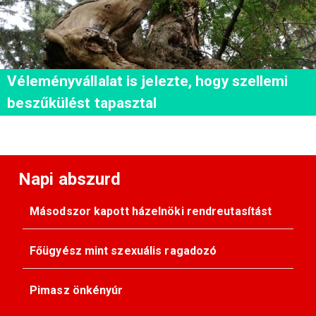
Véleményvállalat is jelezte, hogy szellemi
beszűkülést tapasztal
Napi abszurd
Másodszor kapott házelnöki rendreutasítást
Főügyész mint szexuális ragadozó
Pimasz önkényúr