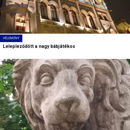
VÉLEMÉNY
Lelepleződött a nagy bábjátékos