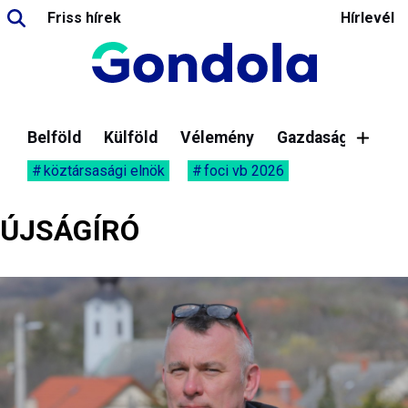
Friss hírek
Hírlevél
Belföld
Külföld
Vélemény
Gazdaság
köztársasági elnök
foci vb 2026
ÚJSÁGÍRÓ