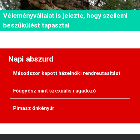
Véleményvállalat is jelezte, hogy szellemi
beszűkülést tapasztal
Napi abszurd
Másodszor kapott házelnöki rendreutasítást
Főügyész mint szexuális ragadozó
Pimasz önkényúr