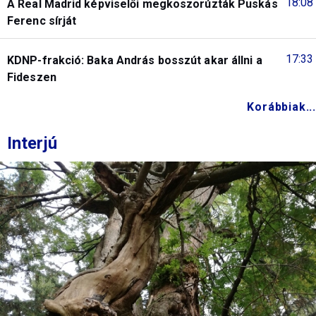
18:08
A Real Madrid képviselői megkoszorúzták Puskás
Ferenc sírját
17:33
KDNP-frakció: Baka András bosszút akar állni a
Fideszen
Korábbiak...
Interjú