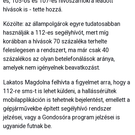
es, 105-ös és 107-es hívószámokra leadott
hívások is - tette hozzá.
Közölte: az állampolgárok egyre tudatosabban
használják a 112-es segélyhívót, mert míg
korábban a hívások 70 százaléka terhelte
feleslegesen a rendszert, ma már csak 40
százalékos az olyan betelefonálások aránya,
amelyek nem igényelnek beavatkozást.
Lakatos Magdolna felhívta a figyelmet arra, hogy a
112-re sms-t is lehet küldeni, a hallássérültek
mobilapplikáción is tehetnek bejelentést, emellett a
gépjárművekbe épített segélyhívó rendszer
jelzései, vagy a Gondosóra program jelzései is
ugyanide futnak be.