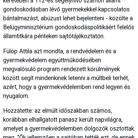
keretében a 112-es segélyhívó számon állami
gondoskodásban lévő gyermekekkel kapcsolatos
bántalmazást, abúzust lehet bejelenteni - közölte a
Belügyminisztérium gondoskodáspolitikáért felelős
államtitkára pénteken sajtótájékoztatón.
Fülöp Attila azt mondta, a rendvédelem és a
gyermekvédelem együttműködésében
megvalósuló program rendezett körülmények
között segít mindenkinek letenni a múltbeli terhét,
azért, hogy a gyermekvédelemben rend legyen és
nyugalom.
Hozzátette: az elmúlt időszakban számos,
korábban elhallgatott panasz került napvilágra,
amelyet a gyermekvédelemben dolgozók osztottak
meg. "Ők jellemzően a sajtóban tették ezt, de ennek