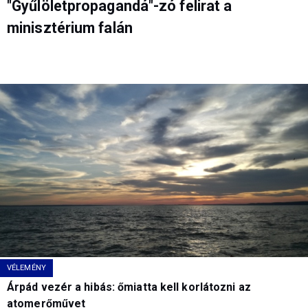
"Gyűlöletpropagandá"-zó felirat a
minisztérium falán
VÉLEMÉNY
Árpád vezér a hibás: őmiatta kell korlátozni az
atomerőművet