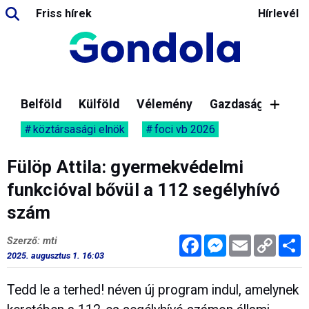
Friss hírek
Hírlevél
Belföld
Külföld
Vélemény
Gazdaság
köztársasági elnök
foci vb 2026
Fülöp Attila: gyermekvédelmi
funkcióval bővül a 112 segélyhívó
szám
Facebook
Messenger
Email
Copy
M
Szerző: mti
Link
2025. augusztus 1. 16:03
Tedd le a terhed! néven új program indul, amelynek