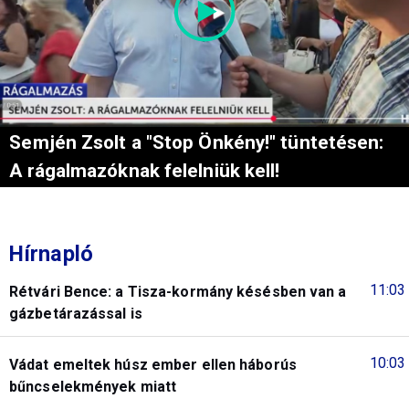
Semjén Zsolt a "Stop Önkény!" tüntetésen:
A rágalmazóknak felelniük kell!
Hírnapló
11:03
Rétvári Bence: a Tisza-kormány késésben van a
gázbetárazással is
10:03
Vádat emeltek húsz ember ellen háborús
bűncselekmények miatt