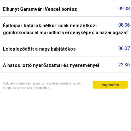
09:08
Elhunyt Garamvári Vencel borász
08:06
Építőipar határok nélkül: csak nemzetközi
gondolkodással maradhat versenyképes a hazai ágazat
06:07
Lelepleződött a nagy bábjátékos
22:36
A hatos lottó nyerőszámai és nyereményei
21:34
Csütörtököt mondó kupacsapatok: zakózott a
Oldalunk cookie-kat használ a hirdetések kezeléséhez és
Megértettem
látogatási statisztikák gyűjtéséhez.
Vasutas és az ETO
20:04
Magyarverő olaszokat, németeket ítélnek el
másodfokon
Korábbiak...