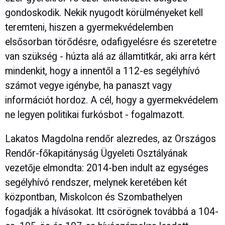
gondoskodik. Nekik nyugodt körülményeket kell
teremteni, hiszen a gyermekvédelemben
elsősorban törődésre, odafigyelésre és szeretetre
van szükség - húzta alá az államtitkár, aki arra kért
mindenkit, hogy a innentől a 112-es segélyhívó
számot vegye igénybe, ha panaszt vagy
információt hordoz. A cél, hogy a gyermekvédelem
ne legyen politikai furkósbot - fogalmazott.
Lakatos Magdolna rendőr alezredes, az Országos
Rendőr-főkapitányság Ügyeleti Osztályának
vezetője elmondta: 2014-ben indult az egységes
segélyhívó rendszer, melynek keretében két
központban, Miskolcon és Szombathelyen
fogadják a hívásokat. Itt csörögnek továbbá a 104-