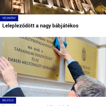
VÉLEMÉNY
Lelepleződött a nagy bábjátékos
BELFÖLD