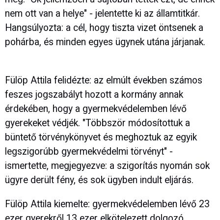
nem ott van a helye" - jelentette ki az államtitkár.
Hangsúlyozta: a cél, hogy tiszta vizet öntsenek a
pohárba, és minden egyes ügynek utána járjanak.
Fülöp Attila felidézte: az elmúlt években számos
feszes jogszabályt hozott a kormány annak
érdekében, hogy a gyermekvédelemben lévő
gyerekeket védjék. "Többször módosítottuk a
büntető törvénykönyvet és meghoztuk az egyik
legszigorúbb gyermekvédelmi törvényt" -
ismertette, megjegyezve: a szigorítás nyomán sok
ügyre derült fény, és sok ügyben indult eljárás.
Fülöp Attila kiemelte: gyermekvédelemben lévő 23
ezer gyerekről 13 ezer elkötelezett dolgozó