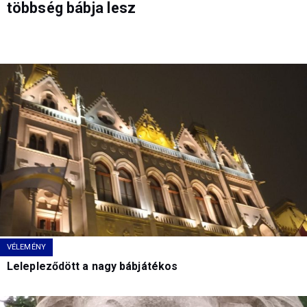
többség bábja lesz
VÉLEMÉNY
Lelepleződött a nagy bábjátékos