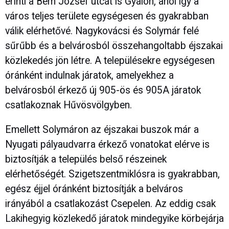
érinti a Bem József utcát is Gyálon, ahol így a
város teljes területe egységesen és gyakrabban
válik elérhetővé. Nagykovácsi és Solymár felé
sűrűbb és a belvárosból összehangoltabb éjszakai
közlekedés jön létre. A településekre egységesen
óránként indulnak járatok, amelyekhez a
belvárosból érkező új 905-ös és 905A járatok
csatlakoznak Hűvösvölgyben.
Emellett Solymáron az éjszakai buszok már a
Nyugati pályaudvarra érkező vonatokat elérve is
biztosítják a település belső részeinek
elérhetőségét. Szigetszentmiklósra is gyakrabban,
egész éjjel óránként biztosítják a belváros
irányából a csatlakozást Csepelen. Az eddig csak
Lakihegyig közlekedő járatok mindegyike körbejárja