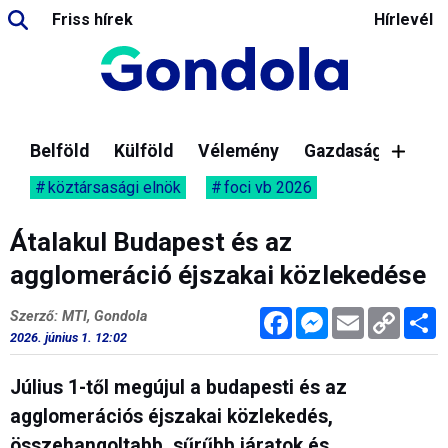
Friss hírek
Hírlevél
Belföld
Külföld
Vélemény
Gazdaság
köztársasági elnök
foci vb 2026
Átalakul Budapest és az
agglomeráció éjszakai közlekedése
Facebook
Messenger
Email
Copy
M
Szerző: MTI, Gondola
Link
2026. június 1. 12:02
Július 1-től megújul a budapesti és az
agglomerációs éjszakai közlekedés,
összehangoltabb, sűrűbb járatok és