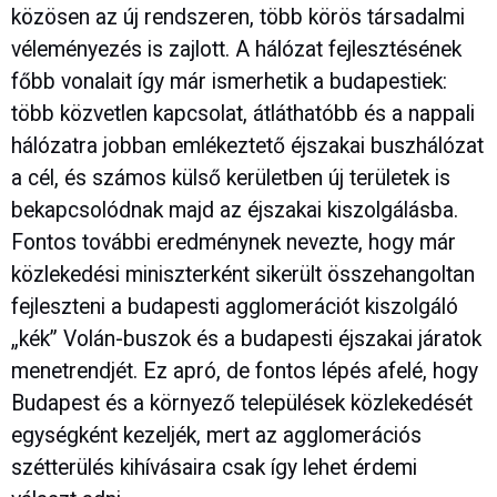
közösen az új rendszeren, több körös társadalmi
véleményezés is zajlott. A hálózat fejlesztésének
főbb vonalait így már ismerhetik a budapestiek:
több közvetlen kapcsolat, átláthatóbb és a nappali
hálózatra jobban emlékeztető éjszakai buszhálózat
a cél, és számos külső kerületben új területek is
bekapcsolódnak majd az éjszakai kiszolgálásba.
Fontos további eredménynek nevezte, hogy már
közlekedési miniszterként sikerült összehangoltan
fejleszteni a budapesti agglomerációt kiszolgáló
„kék” Volán-buszok és a budapesti éjszakai járatok
menetrendjét. Ez apró, de fontos lépés afelé, hogy
Budapest és a környező települések közlekedését
egységként kezeljék, mert az agglomerációs
szétterülés kihívásaira csak így lehet érdemi