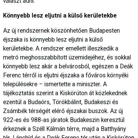
választ adni.
Könnyebb lesz eljutni a külső kerületekbe
Az új rendszernek köszönhetően Budapesten
éjszaka is könnyebb lesz eljutni a külső
kerületekbe. A rendszer emellett illeszkedik a
metró meghosszabbított üzemidejéhez, és sokkal
könnyebb lesz akár a belvárosból, egészen a Deák
Ferenc térről is eljutni éjszaka a főváros környéki
településekre – ismertette a miniszter. A
tájékoztatás szerint a Kiskörúton át közlekednek
ezentúl a Budaörs, Törökbálint, Budakeszi és
Zsámbék térségét elérő éjszakai buszok. Az új
922-es és 988-as járatok Budakeszin keresztül
érkeznek a Széll Kálmán térre, majd a Batthyány
tér, Lánchíd és a Deák Ferenc tér után a Kiskörúton