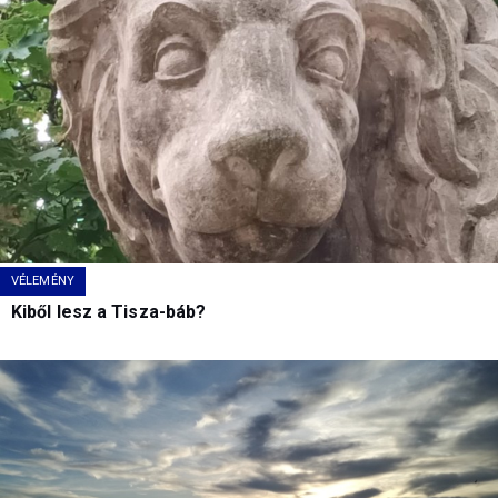
VÉLEMÉNY
Kiből lesz a Tisza-báb?