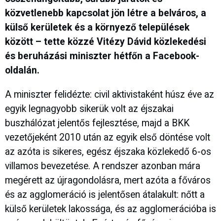
közvetlenebb kapcsolat jön létre a belváros, a
külső kerületek és a környező települések
között – tette közzé Vitézy Dávid közlekedési
és beruházási miniszter hétfőn a Facebook-
oldalán.
A miniszter felidézte: civil aktivistaként húsz éve az
egyik legnagyobb sikerük volt az éjszakai
buszhálózat jelentős fejlesztése, majd a BKK
vezetőjeként 2010 után az egyik első döntése volt
az azóta is sikeres, egész éjszaka közlekedő 6-os
villamos bevezetése. A rendszer azonban mára
megérett az újragondolásra, mert azóta a főváros
és az agglomeráció is jelentősen átalakult: nőtt a
külső kerületek lakossága, és az agglomerációba is