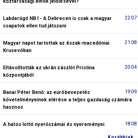
köztársasági elnök jelölésével?
22:07
Labdarúgó NB I - A Debrecen is csak a magyar
csapatok ellen tud játszani
21:08
Magyar napot tartottak az észak-macedóniai
Krusevóban
20:04
Eltávolították az ukrán zászlót Pristina
központjából
19:09
Banai Péter Benő: az euróbevezetés
követelményeinek elérése a teljes gazdaság számára
hasznos
18:08
A hatos lottó nyerőszámai és nyereményei
Korábbiak...