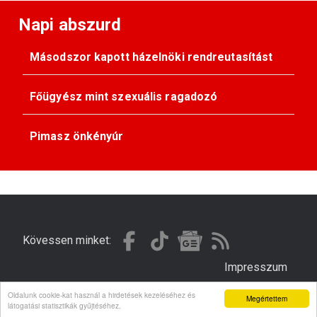
Napi abszurd
Másodszor kapott házelnöki rendreutasítást
Főügyész mint szexuális ragadozó
Pimasz önkényúr
Kövessen minket:
Impresszum
Oldalunk cookie-kat használ a hirdetések kezeléséhez és
Megértettem
© Gondola 2026 - Minden jog fenntartva
látogatási statisztikák gyűjtéséhez.