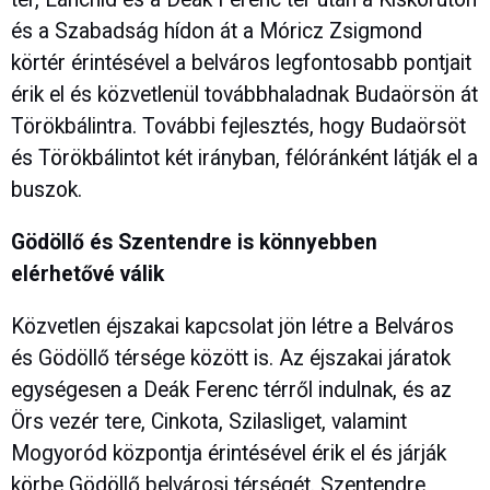
és a Szabadság hídon át a Móricz Zsigmond
körtér érintésével a belváros legfontosabb pontjait
érik el és közvetlenül továbbhaladnak Budaörsön át
Törökbálintra. További fejlesztés, hogy Budaörsöt
és Törökbálintot két irányban, félóránként látják el a
buszok.
Gödöllő és Szentendre is könnyebben
elérhetővé válik
Közvetlen éjszakai kapcsolat jön létre a Belváros
és Gödöllő térsége között is. Az éjszakai járatok
egységesen a Deák Ferenc térről indulnak, és az
Örs vezér tere, Cinkota, Szilasliget, valamint
Mogyoród központja érintésével érik el és járják
körbe Gödöllő belvárosi térségét. Szentendre