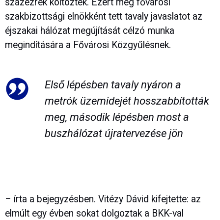
százezrek költöztek. Ezért még fővárosi
szakbizottsági elnökként tett tavaly javaslatot az
éjszakai hálózat megújítását célzó munka
megindítására a Fővárosi Közgyűlésnek.
Első lépésben tavaly nyáron a
metrók üzemidejét hosszabbították
meg, második lépésben most a
buszhálózat újratervezése jön
– írta a bejegyzésben. Vitézy Dávid kifejtette: az
elmúlt egy évben sokat dolgoztak a BKK-val