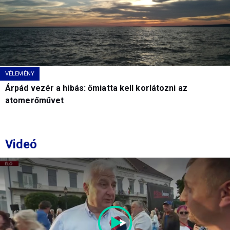
VÉLEMÉNY
Árpád vezér a hibás: őmiatta kell korlátozni az
atomerőművet
Videó