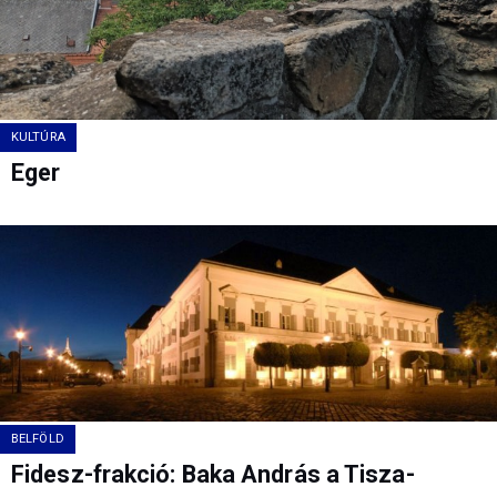
KULTÚRA
Eger
BELFÖLD
Fidesz-frakció: Baka András a Tisza-