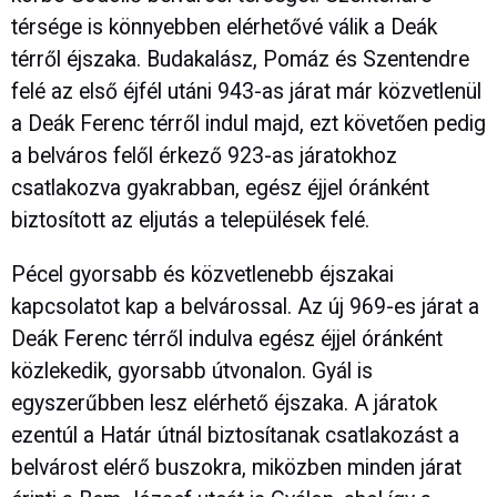
térsége is könnyebben elérhetővé válik a Deák
térről éjszaka. Budakalász, Pomáz és Szentendre
felé az első éjfél utáni 943-as járat már közvetlenül
a Deák Ferenc térről indul majd, ezt követően pedig
a belváros felől érkező 923-as járatokhoz
csatlakozva gyakrabban, egész éjjel óránként
biztosított az eljutás a települések felé.
Pécel gyorsabb és közvetlenebb éjszakai
kapcsolatot kap a belvárossal. Az új 969-es járat a
Deák Ferenc térről indulva egész éjjel óránként
közlekedik, gyorsabb útvonalon. Gyál is
egyszerűbben lesz elérhető éjszaka. A járatok
ezentúl a Határ útnál biztosítanak csatlakozást a
belvárost elérő buszokra, miközben minden járat