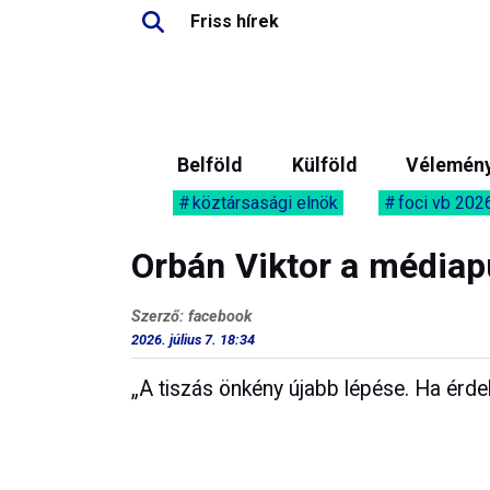
Friss hírek
Belföld
Külföld
Vélemén
köztársasági elnök
foci vb 202
Orbán Viktor a médiap
Szerző: facebook
2026. július 7. 18:34
„A tiszás önkény újabb lépése. Ha érdek