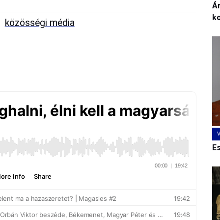
Ár
k
közösségi média
E