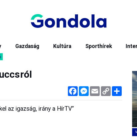
y
Gazdaság
Kultúra
Sporthírek
Inte
6
uccsról
Facebook
Messenger
Email
Copy
Megos
Link
el az igazság, irány a HírTV”