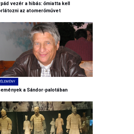
pád vezér a hibás: őmiatta kell
orlátozni az atomerőművet
VÉLEMÉNY
semények a Sándor-palotában