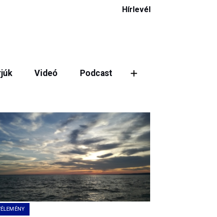
Hírlevél
rjúk
Videó
Podcast
ztás
VÉLEMÉNY