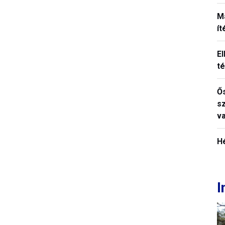
M
í
El
t
Ős
s
v
H
I