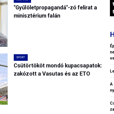
"Gyűlöletpropagandá"-zó felirat a
minisztérium falán
H
Ép
n
SPORT
v
Csütörtököt mondó kupacsapatok:
L
zakózott a Vasutas és az ETO
A
n
C
z