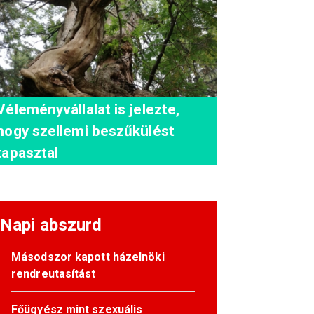
Véleményvállalat is jelezte,
hogy szellemi beszűkülést
tapasztal
Napi abszurd
Másodszor kapott házelnöki
rendreutasítást
Főügyész mint szexuális