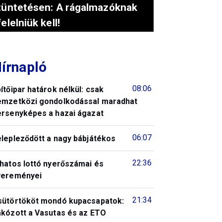
tüntetésen: A rágalmazóknak
felelniük kell!
írnapló
08:06
ítőipar határok nélkül: csak
emzetközi gondolkodással maradhat
ersenyképes a hazai ágazat
06:07
elepleződött a nagy bábjátékos
22:36
 hatos lottó nyerőszámai és
yereményei
21:34
sütörtököt mondó kupacsapatok:
akózott a Vasutas és az ETO