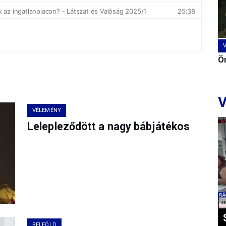
Ön
V
VÉLEMÉNY
Lelepleződött a nagy bábjátékos
BELFÖLD