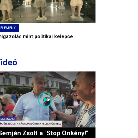
VÉLEMÉNY
igazolás mint politikai kelepce
ideó
Semjén Zsolt a "Stop Önkény!"