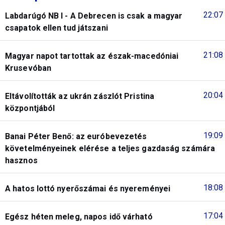
22:07
Labdarúgó NB I - A Debrecen is csak a magyar
csapatok ellen tud játszani
21:08
Magyar napot tartottak az észak-macedóniai
Krusevóban
20:04
Eltávolították az ukrán zászlót Pristina
központjából
19:09
Banai Péter Benő: az euróbevezetés
követelményeinek elérése a teljes gazdaság számára
hasznos
18:08
A hatos lottó nyerőszámai és nyereményei
17:04
Egész héten meleg, napos idő várható