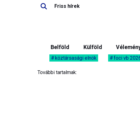
Friss hírek
Belföld
Külföld
Vélemén
köztársasági elnök
foci vb 202
További tartalmak: