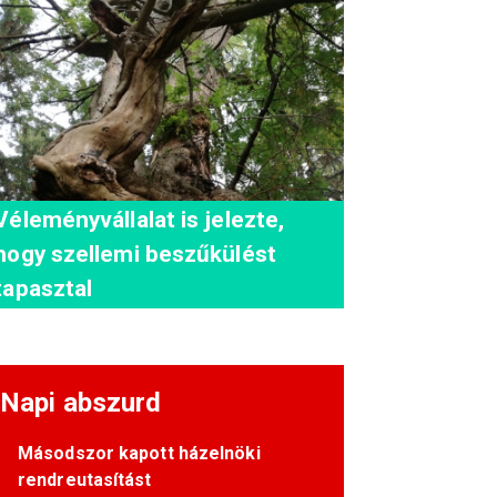
Véleményvállalat is jelezte,
hogy szellemi beszűkülést
tapasztal
Napi abszurd
Másodszor kapott házelnöki
rendreutasítást