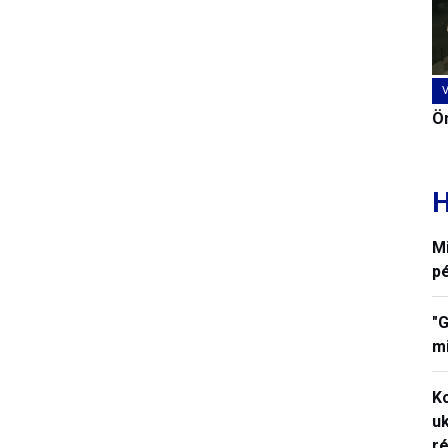
Ön
H
M
p
"G
mi
K
uk
ré