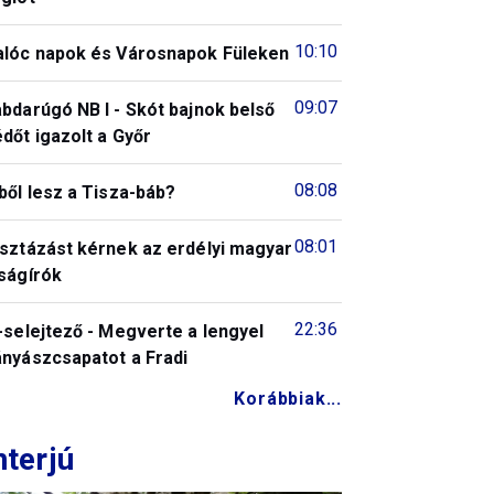
10:10
alóc napok és Városnapok Füleken
09:07
bdarúgó NB I - Skót bajnok belső
dőt igazolt a Győr
08:08
ből lesz a Tisza-báb?
08:01
isztázást kérnek az erdélyi magyar
ságírók
22:36
-selejtező - Megverte a lengyel
ányászcsapatot a Fradi
Korábbiak...
nterjú