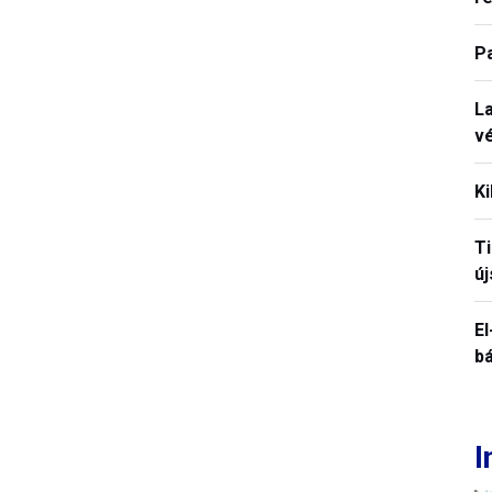
P
La
vé
Ki
T
új
El
b
I