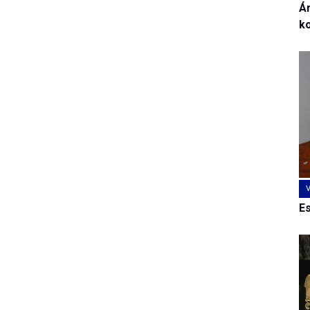
Ár
k
E