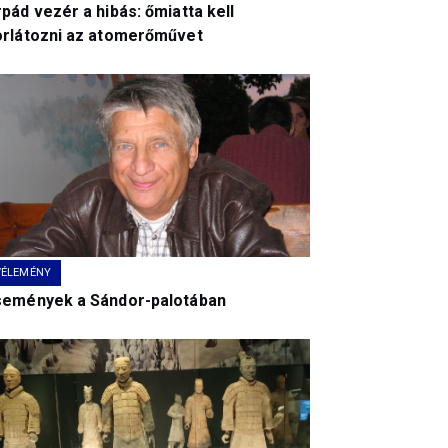
pád vezér a hibás: őmiatta kell
orlátozni az atomerőművet
VÉLEMÉNY
semények a Sándor-palotában