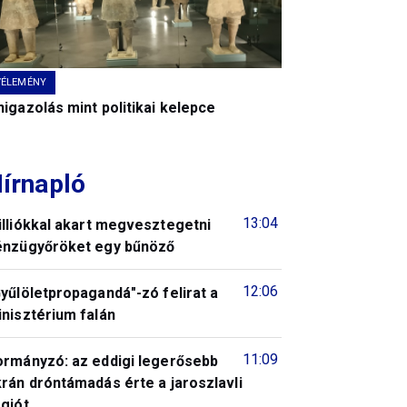
VÉLEMÉNY
igazolás mint politikai kelepce
írnapló
13:04
illiókkal akart megvesztegetni
énzügyőröket egy bűnöző
12:06
yűlöletpropagandá"-zó felirat a
nisztérium falán
11:09
ormányzó: az eddigi legerősebb
rán dróntámadás érte a jaroszlavli
giót