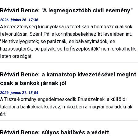
Rétvári Bence: "A legmegosztóbb civil esemény"
2026. június 26. 17:36
A kereszténység kigúnyolása is teret kap a homoszexuálisok
felvonulásán. Szent Pál a korinthusbeliekhez írt levelében int:
"Ne tévelyegjetek; se paráznák, se bálványimádók, se
házasságtörők, se pulyák, se férfiszeplősítők" nem örökölhetik
Isten országát.
Rétvári Bence: a kamatstop kivezetésével megint
csak a bankok járnak jól
2026. június 21. 18:04
A Tisza-kormány engedelmeskedik Brüsszelnek: a külföldi
tulajdonú bankoknak kedvez, miközben a magyar családoknak
árt.
Rétvári Bence: súlyos baklövés a védett