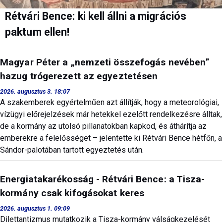
Rétvári Bence: ki kell állni a migrációs
paktum ellen!
Magyar Péter a „nemzeti összefogás nevében”
hazug trógerezett az egyeztetésen
2026. augusztus 3. 18:07
A szakemberek egyértelműen azt állítják, hogy a meteorológiai,
vízügyi előrejelzések már hetekkel ezelőtt rendelkezésre álltak,
de a kormány az utolsó pillanatokban kapkod, és áthárítja az
emberekre a felelősséget – jelentette ki Rétvári Bence hétfőn, a
Sándor-palotában tartott egyeztetés után.
Energiatakarékosság - Rétvári Bence: a Tisza-
kormány csak kifogásokat keres
2026. augusztus 1. 09:09
Dilettantizmus mutatkozik a Tisza-kormány válságkezelését