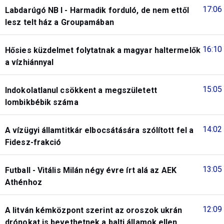
17:06
Labdarúgó NB I - Harmadik forduló, de nem ettől
lesz telt ház a Groupamában
16:10
Hősies küzdelmet folytatnak a magyar haltermelők
a vízhiánnyal
15:05
Indokolatlanul csökkent a megszületett
lombikbébik száma
14:02
A vízügyi államtitkár elbocsátására szólított fel a
Fidesz-frakció
13:05
Futball - Vitális Milán négy évre írt alá az AEK
Athénhoz
12:09
A litván kémközpont szerint az oroszok ukrán
drónokat is bevethetnek a balti államok ellen