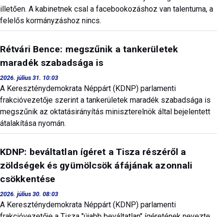
illetően. A kabinetnek csal a facebookozáshoz van talentuma, a
felelős kormányzáshoz nincs.
Rétvári Bence: megszűnik a tankerületek
maradék szabadsága is
2026. július 31. 10:03
A Kereszténydemokrata Néppárt (KDNP) parlamenti
frakcióvezetője szerint a tankerületek maradék szabadsága is
megszűnik az oktatásirányítás miniszterelnök által bejelentett
átalakítása nyomán.
KDNP: beváltatlan ígéret a Tisza részéről a
zöldségek és gyümölcsök áfájának azonnali
csökkentése
2026. július 30. 08:03
A Kereszténydemokrata Néppárt (KDNP) parlamenti
frakcióvezetője a Tisza "újabb beváltatlan" ígéretének nevezte