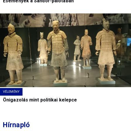
Események a Sándor-palotában
VÉLEMÉNY
Önigazolás mint politikai kelepce
Hírnapló