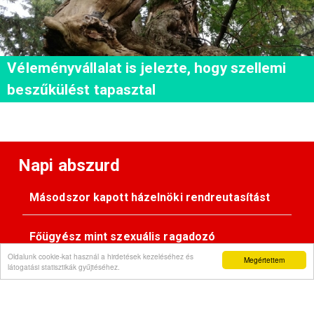
Véleményvállalat is jelezte, hogy szellemi
beszűkülést tapasztal
Napi abszurd
Másodszor kapott házelnöki rendreutasítást
Főügyész mint szexuális ragadozó
Oldalunk cookie-kat használ a hirdetések kezeléséhez és
Megértettem
látogatási statisztikák gyűjtéséhez.
Pimasz önkényúr