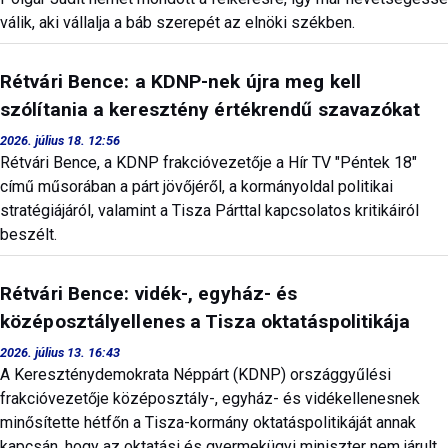
válik, aki vállalja a báb szerepét az elnöki székben.
Rétvári Bence: a KDNP-nek újra meg kell
szólítania a keresztény értékrendű szavazókat
2026. július 18. 12:56
Rétvári Bence, a KDNP frakcióvezetője a Hír TV "Péntek 18"
című műsorában a párt jövőjéről, a kormányoldal politikai
stratégiájáról, valamint a Tisza Párttal kapcsolatos kritikáiról
beszélt.
Rétvári Bence: vidék-, egyház- és
középosztályellenes a Tisza oktatáspolitikája
2026. július 13. 16:43
A Kereszténydemokrata Néppárt (KDNP) országgyűlési
frakcióvezetője középosztály-, egyház- és vidékellenesnek
minősítette hétfőn a Tisza-kormány oktatáspolitikáját annak
kapcsán, hogy az oktatási és gyermekügyi miniszter nem járult