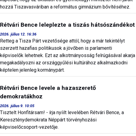
hozzá Tiszavasváriban a református gimnázium bővítéséhez.
Rétvári Bence leleplezte a tiszás hátsószándékot
2026. július 12. 16:36
Retteg a Tisza Párt vezetősége attól, hogy a már tekintélyt
szerzett hazafias politikusok a jövőben is parlamenti
képviselők lehetnek. Ezt az alkotmányosság felrúgásával akarja
megakadályozni az országgyűlési kultúrához alkalmazkodni
képtelen jelenleg kormánypárt.
Rétvári Bence levele a hazaszerető
demokratákhoz
2026. július 9. 10:05
Tisztelt Honfitársam! - írja nyíilt levelében Rétvári Bence, a
Kereszténydemokrata Néppárt törvényhozási
képviselőcsoport-vezetője.