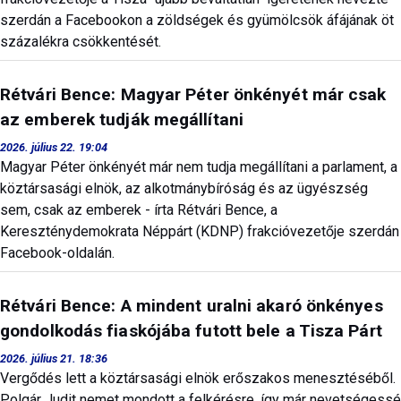
szerdán a Facebookon a zöldségek és gyümölcsök áfájának öt
százalékra csökkentését.
Rétvári Bence: Magyar Péter önkényét már csak
az emberek tudják megállítani
2026. július 22. 19:04
Magyar Péter önkényét már nem tudja megállítani a parlament, a
köztársasági elnök, az alkotmánybíróság és az ügyészség
sem, csak az emberek - írta Rétvári Bence, a
Kereszténydemokrata Néppárt (KDNP) frakcióvezetője szerdán
Facebook-oldalán.
Rétvári Bence: A mindent uralni akaró önkényes
gondolkodás fiaskójába futott bele a Tisza Párt
2026. július 21. 18:36
Vergődés lett a köztársasági elnök erőszakos menesztéséből.
Polgár Judit nemet mondott a felkérésre, így már nevetségessé