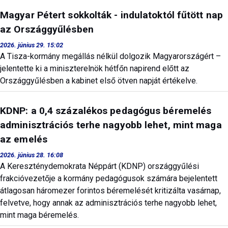
Magyar Pétert sokkolták - indulatoktól fűtött nap
az Országgyűlésben
2026. június 29. 15:02
A Tisza-kormány megállás nélkül dolgozik Magyarországért –
jelentette ki a miniszterelnök hétfőn napirend előtt az
Országgyűlésben a kabinet első ötven napját értékelve.
KDNP: a 0,4 százalékos pedagógus béremelés
adminisztrációs terhe nagyobb lehet, mint maga
az emelés
2026. június 28. 16:08
A Kereszténydemokrata Néppárt (KDNP) országgyűlési
frakcióvezetője a kormány pedagógusok számára bejelentett
átlagosan háromezer forintos béremelését kritizálta vasárnap,
felvetve, hogy annak az adminisztrációs terhe nagyobb lehet,
mint maga béremelés.