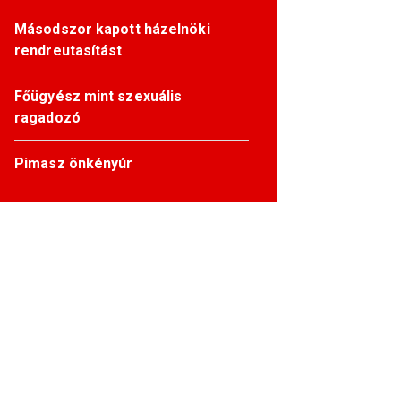
Másodszor kapott házelnöki
rendreutasítást
Főügyész mint szexuális
ragadozó
Pimasz önkényúr