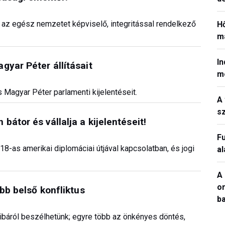
m az egész nemzetet képviselő, integritással rendelkező
H
ma
In
gyar Péter állításait
m
 Magyar Péter parlamenti kijelentéseit.
A 
sz
átor és vállalja a kijelentéseit!
Fu
18-as amerikai diplomáciai útjával kapcsolatban, és jogi
a
A 
o
öbb belső konfliktus
ba
ibáról beszélhetünk; egyre több az önkényes döntés,