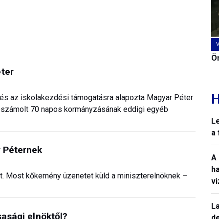
Ön
ter
H
ra és az iskolakezdési támogatásra alapozta Magyar Péter
n beszámolt 70 napos kormányzásának eddigi egyéb
L
a
r Péternek
A
h
lt. Most kőkemény üzenetet küld a miniszterelnöknek –
v
La
sasági elnöktől?
de