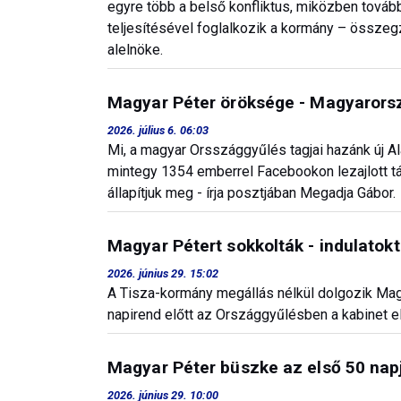
egyre több a belső konfliktus, miközben tová
teljesítésével foglalkozik a kormány – össze
alelnöke.
Magyar Péter öröksége - Magyarors
2026. július 6. 06:03
Mi, a magyar Orsszággyűlés tagjai hazánk új Al
mintegy 1354 emberrel Facebookon lezajlott tá
állapítjuk meg - írja posztjában Megadja Gábor.
Magyar Pétert sokkolták - indulatok
2026. június 29. 15:02
A Tisza-kormány megállás nélkül dolgozik Magy
napirend előtt az Országgyűlésben a kabinet el
Magyar Péter büszke az első 50 napj
2026. június 29. 10:00