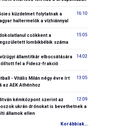
16:10
ősies küzdelmet folytatnak a
gyar haltermelők a vízhiánnyal
15:05
dokolatlanul csökkent a
egszületett lombikbébik száma
14:02
vízügyi államtitkár elbocsátására
ólított fel a Fidesz-frakció
13:05
tball - Vitális Milán négy évre írt
lá az AEK Athénhoz
12:09
litván kémközpont szerint az
roszok ukrán drónokat is bevethetnek a
lti államok ellen
Korábbiak...