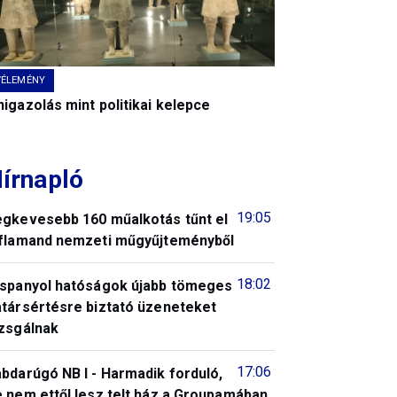
VÉLEMÉNY
igazolás mint politikai kelepce
írnapló
19:05
egkevesebb 160 műalkotás tűnt el
 flamand nemzeti műgyűjteményből
18:02
 spanyol hatóságok újabb tömeges
atársértésre biztató üzeneteket
izsgálnak
17:06
bdarúgó NB I - Harmadik forduló,
 nem ettől lesz telt ház a Groupamában