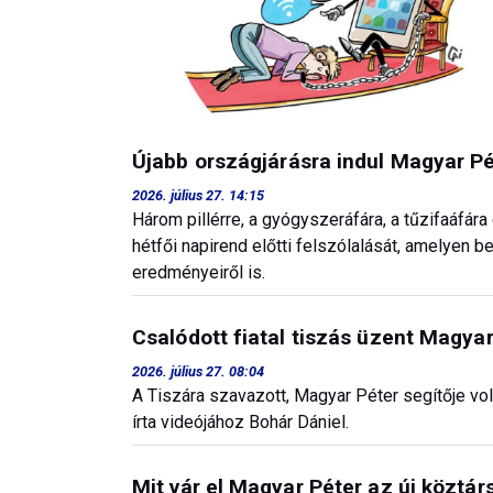
Újabb országjárásra indul Magyar Pé
2026. július 27. 14:15
Három pillérre, a gyógyszeráfára, a tűzifaáfá
hétfői napirend előtti felszólalását, amelye
eredményeiről is.
Csalódott fiatal tiszás üzent Magya
2026. július 27. 08:04
A Tiszára szavazott, Magyar Péter segítője vo
írta videójához Bohár Dániel.
Mit vár el Magyar Péter az új köztár