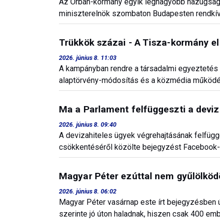
Az Orbán-kormány egyik legnagyobb hazugságána
miniszterelnök szombaton Budapesten rendkívül
Trükkök százai - A Tisza-kormány e
2026. június 8. 11:03
A kampányban rendre a társadalmi egyeztetés 
alaptörvény-módosítás és a közmédia működés
Ma a Parlament felfüggeszti a deviz
2026. június 8. 09:40
A devizahiteles ügyek végrehajtásának felfügg
csökkentéséről közölte bejegyzést Facebook-o
Magyar Péter ezúttal nem gyűlölköd
2026. június 8. 06:02
Magyar Péter vasárnap este írt bejegyzésben ú
szerinte jó úton haladnak, hiszen csak 400 em