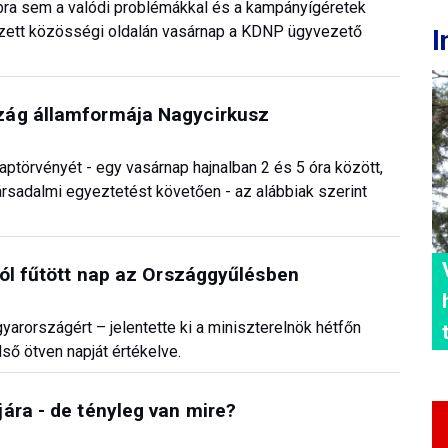
bbra sem a valódi problémákkal és a kampányígéretek
gzett közösségi oldalán vasárnap a KDNP ügyvezető
I
zág államformája Nagycirkusz
aptörvényét - egy vasárnap hajnalban 2 és 5 óra között,
rsadalmi egyeztetést követően - az alábbiak szerint
tól fűtött nap az Országgyűlésben
arországért – jelentette ki a miniszterelnök hétfőn
ső ötven napját értékelve.
ára - de tényleg van mire?