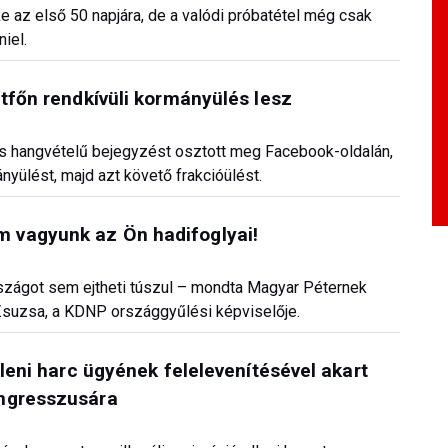
e az első 50 napjára, de a valódi próbatétel még csak
iel.
étfőn rendkívüli kormányülés lesz
es hangvételű bejegyzést osztott meg Facebook-oldalán,
nyülést, majd azt követő frakcióülést.
 vagyunk az Ön hadifoglyai!
szágot sem ejtheti túszul – mondta Magyar Péternek
 Zsuzsa, a KDNP országgyűlési képviselője.
lleni harc ügyének felelevenítésével akart
ongresszusára