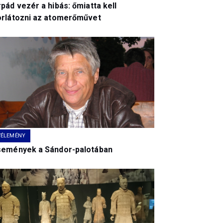
pád vezér a hibás: őmiatta kell
orlátozni az atomerőművet
VÉLEMÉNY
semények a Sándor-palotában