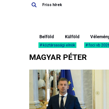
Friss hírek
Belföld
Külföld
Vélemén
köztársasági elnök
foci vb 202
MAGYAR PÉTER