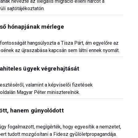
k nevezte az illegális migráció elleni harcot a
i sajtótájékoztatón.
lső hónapjának mérlege
fontosságát hangsúlyozta a Tisza Párt, ám egyelőre az
ének az újraszabása kapcsán sem látni ennek nyomát.
ahiteles ügyek végrehajtását
esztéséről, valamint a képviselői fizetések
ldalán Magyar Péter miniszterelnök.
ött, hanem gúnyolódott
gy fogalmazott, megígérték, hogy egyesítik a nemzetet,
bert tudott mozgósítani a Fidesz gyűlöletpropagandája.