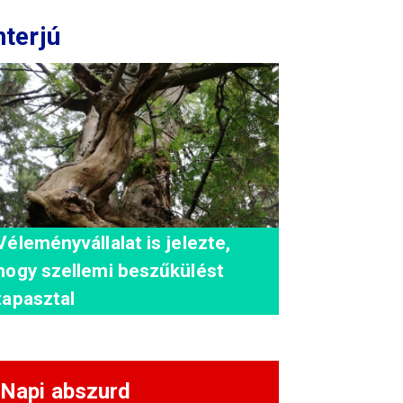
nterjú
Véleményvállalat is jelezte,
hogy szellemi beszűkülést
tapasztal
Napi abszurd