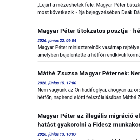
„Lejárt a mézeshetek fele: Magyar Péter büszk
most következik - írja bejegyzésében Deák Dán
Magyar Péter titokzatos posztja - h
2026. június 22. 06:04
Magyar Péter miniszterelnök vasárnap rejtély
amelyben bejelentette a hétfői rendkívüli kormá
Máthé Zsuzsa Magyar Péternek: Nem
2026. június 15. 17:00
Nem vagyunk az Ön hadifoglyai, ahogyan az or
hétfőn, napirend előtti felszólalásában Máthé
Magyar Péter az illegális migráció e
hatást gyakorolni a Fidesz munkak
2026. június 13. 10:07