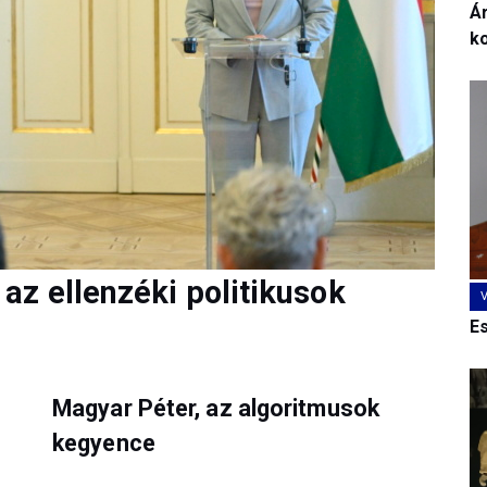
Ár
k
az ellenzéki politikusok
E
Magyar Péter, az algoritmusok
kegyence