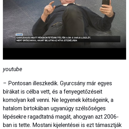
youtube
– Pontosan illeszkedik. Gyurcsány már egyes
bírákat is célba vett, és a fenyegetőzéseit
komolyan kell venni. Ne legyenek kétségeink, a
hatalom birtokában ugyanúgy szélsőséges
lépésekre ragadtatná magát, ahogyan azt 2006-
ban is tette. Mostani kijelentései is ezt támasztják