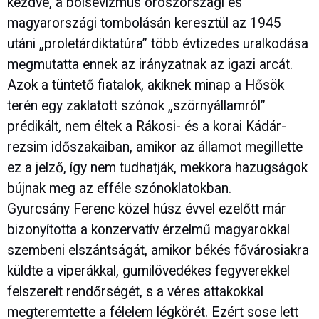
kezdve, a bolsevizmus oroszországi és
magyarországi tombolásán keresztül az 1945
utáni „proletárdiktatúra” több évtizedes uralkodása
megmutatta ennek az irányzatnak az igazi arcát.
Azok a tüntető fiatalok, akiknek minap a Hősök
terén egy zaklatott szónok „szörnyállamról”
prédikált, nem éltek a Rákosi- és a korai Kádár-
rezsim időszakaiban, amikor az államot megillette
ez a jelző, így nem tudhatják, mekkora hazugságok
bújnak meg az efféle szónoklatokban.
Gyurcsány Ferenc közel húsz évvel ezelőtt már
bizonyította a konzervatív érzelmű magyarokkal
szembeni elszántságát, amikor békés fővárosiakra
küldte a viperákkal, gumilövedékes fegyverekkel
felszerelt rendőrségét, s a véres attakokkal
megteremtette a félelem légkörét. Ezért sose lett