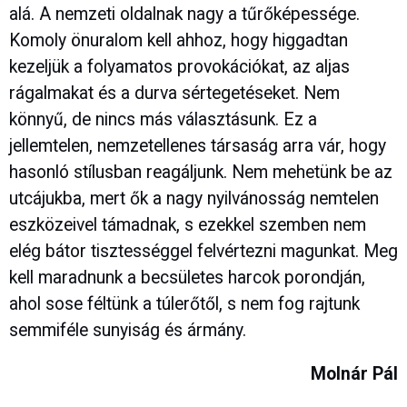
alá. A nemzeti oldalnak nagy a tűrőképessége.
Komoly önuralom kell ahhoz, hogy higgadtan
kezeljük a folyamatos provokációkat, az aljas
rágalmakat és a durva sértegetéseket. Nem
könnyű, de nincs más választásunk. Ez a
jellemtelen, nemzetellenes társaság arra vár, hogy
hasonló stílusban reagáljunk. Nem mehetünk be az
utcájukba, mert ők a nagy nyilvánosság nemtelen
eszközeivel támadnak, s ezekkel szemben nem
elég bátor tisztességgel felvértezni magunkat. Meg
kell maradnunk a becsületes harcok porondján,
ahol sose féltünk a túlerőtől, s nem fog rajtunk
semmiféle sunyiság és ármány.
Molnár Pál