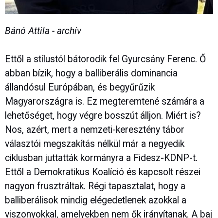
Bánó Attila - archív
Ettől a stílustól bátorodik fel Gyurcsány Ferenc. Ő
abban bízik, hogy a balliberális dominancia
állandósul Európában, és begyűrűzik
Magyarországra is. Ez megteremtené számára a
lehetőséget, hogy végre bosszút álljon. Miért is?
Nos, azért, mert a nemzeti-keresztény tábor
választói megszakítás nélkül már a negyedik
ciklusban juttatták kormányra a Fidesz-KDNP-t.
Ettől a Demokratikus Koalíció és kapcsolt részei
nagyon frusztráltak. Régi tapasztalat, hogy a
balliberálisok mindig elégedetlenek azokkal a
viszonyokkal, amelyekben nem ők irányítanak. A baj