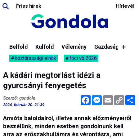
Friss hírek
Hírlevél
Belföld
Külföld
Vélemény
Gazdaság
köztársasági elnök
foci vb 2026
A kádári megtorlást idézi a
gyurcsányi fenyegetés
Facebook
Messenger
Email
Copy
M
Szerző: gondola
Link
2024. február 20. 21:39
Amióta baloldalról, illetve annak előzményeiről
beszélünk, minden esetben gondolnunk kell
arra az erőszakhullámra és vérontásra, ami