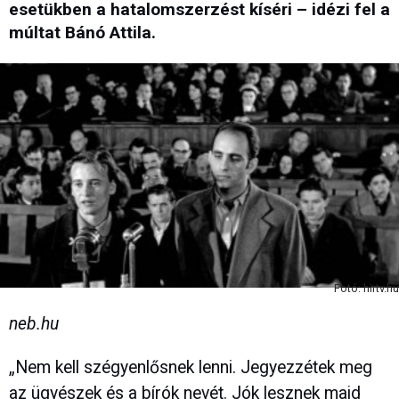
esetükben a hatalomszerzést kíséri – idézi fel a
múltat Bánó Attila.
Fotó: hirtv.hu
neb.hu
„Nem kell szégyenlősnek lenni. Jegyezzétek meg
az ügyészek és a bírók nevét. Jók lesznek majd