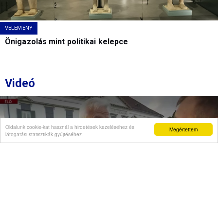
VÉLEMÉNY
Önigazolás mint politikai kelepce
Videó
Oldalunk cookie-kat használ a hirdetések kezeléséhez és
Megértettem
látogatási statisztikák gyűjtéséhez.