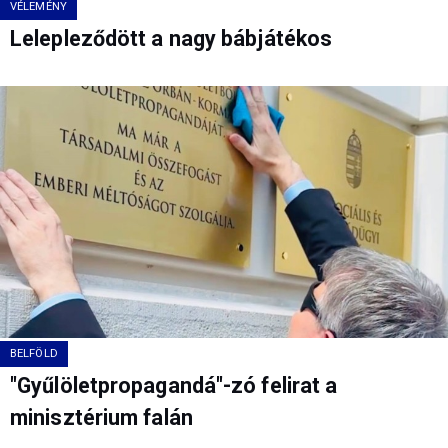
VÉLEMÉNY
Lelepleződött a nagy bábjátékos
BELFÖLD
"Gyűlöletpropagandá"-zó felirat a
minisztérium falán