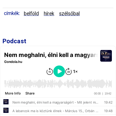
címkék:
belföld
hírek
szélsőbal
Podcast