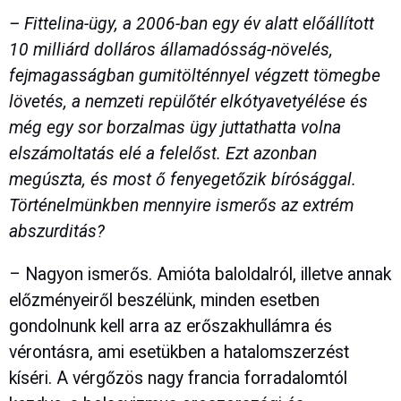
– Fittelina-ügy, a 2006-ban egy év alatt előállított
10 milliárd dolláros államadósság-növelés,
fejmagasságban gumitölténnyel végzett tömegbe
lövetés, a nemzeti repülőtér elkótyavetyélése és
még egy sor borzalmas ügy juttathatta volna
elszámoltatás elé a felelőst. Ezt azonban
megúszta, és most ő fenyegetőzik bírósággal.
Történelmünkben mennyire ismerős az extrém
abszurditás?
– Nagyon ismerős. Amióta baloldalról, illetve annak
előzményeiről beszélünk, minden esetben
gondolnunk kell arra az erőszakhullámra és
vérontásra, ami esetükben a hatalomszerzést
kíséri. A vérgőzös nagy francia forradalomtól