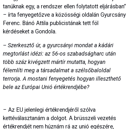
tanúknak egy, a rendszer ellen folytatott eljárásban”
– írta fenyegetőzve a közösségi oldalán Gyurcsány
Ferenc. Bánó Attila publicistának tett föl
kérdéseket a Gondola.
– Szerkesztő úr, a gyurcsányi mondat a kádári
megtorlást idézi: az 56-os szabadságharc után
több száz kivégzett mártír mutatta, hogyan
félemlíti meg a társadalmat a szélsőbaloldal
terrorja. A mostani fenyegetés hogyan illeszthető
bele az Európai Unió értékrendjébe?
– Az EU jelenlegi értékrendjéről szólva
kettéválasztanám a dolgot. A brüsszeli vezetés
értékrendjét nem húznám rá az unió egészére,