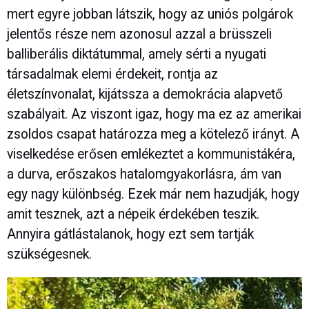
mert egyre jobban látszik, hogy az uniós polgárok
jelentős része nem azonosul azzal a brüsszeli
balliberális diktátummal, amely sérti a nyugati
társadalmak elemi érdekeit, rontja az
életszínvonalat, kijátssza a demokrácia alapvető
szabályait. Az viszont igaz, hogy ma ez az amerikai
zsoldos csapat határozza meg a kötelező irányt. A
viselkedése erősen emlékeztet a kommunistákéra,
a durva, erőszakos hatalomgyakorlásra, ám van
egy nagy különbség. Ezek már nem hazudják, hogy
amit tesznek, azt a népeik érdekében teszik.
Annyira gátlástalanok, hogy ezt sem tartják
szükségesnek.