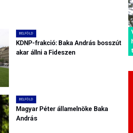
BELFÖLD
KDNP-frakció: Baka András bosszút
akar állni a Fideszen
BELFÖLD
Magyar Péter államelnöke Baka
András