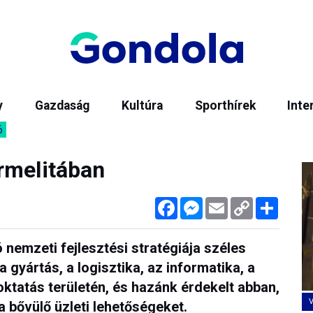
y
Gazdaság
Kultúra
Sporthírek
Inte
6
rmelitában
Facebook
Messenger
Email
Copy
Megos
Link
nemzeti fejlesztési stratégiája széles
 gyártás, a logisztika, az informatika, a
ktatás területén, és hazánk érdekelt abban,
 bővülő üzleti lehetőségeket.