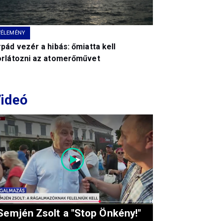
VÉLEMÉNY
pád vezér a hibás: őmiatta kell
orlátozni az atomerőművet
ideó
Semjén Zsolt a "Stop Önkény!"