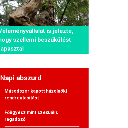
Véleményvállalat is jelezte,
hogy szellemi beszűkülést
tapasztal
Napi abszurd
Másodszor kapott házelnöki
rendreutasítást
Főügyész mint szexuális
ragadozó