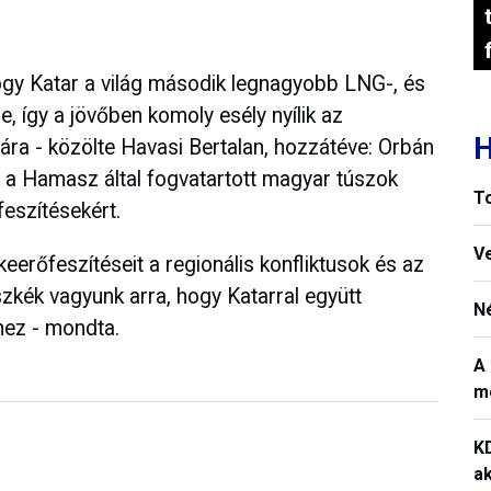
 hogy Katar a világ második legnagyobb LNG-, és
 így a jövőben komoly esély nyílik az
H
ra - közölte Havasi Bertalan, hozzátéve: Orbán
a Hamasz által fogvatartott magyar túszok
To
feszítésekért.
V
erőfeszítéseit a regionális konfliktusok és az
zkék vagyunk arra, hogy Katarral együtt
N
hez - mondta.
A 
m
K
ak