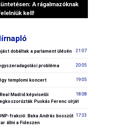
tüntetésen: A rágalmazóknak
felelniük kell!
írnapló
21:07
jást dobáltak a parlament ülésén
20:05
egyszeradagolási probléma
19:05
égy templomi koncert
18:08
Real Madrid képviselői
egkoszorúzták Puskás Ferenc sírját
17:33
DNP-frakció: Baka András bosszút
ar állni a Fideszen