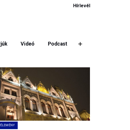
Hírlevél
rjúk
Videó
Podcast
ztás
VÉLEMÉNY