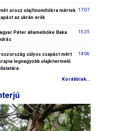
17:07
smét orosz olajfinomítókra mértek
sapást az ukrán erők
15:25
agyar Péter államelnöke Baka
ndrás
14:06
roszország súlyos csapást mért
krajna legnagyobb olajkitermelő
llalatára
Korábbiak...
nterjú