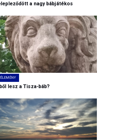
elepleződött a nagy bábjátékos
VÉLEMÉNY
ből lesz a Tisza-báb?