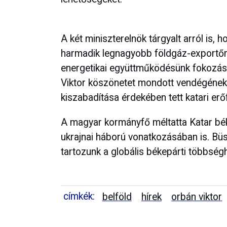
A két miniszterelnök tárgyalt arról is,
harmadik legnagyobb földgáz-exportőre,
energetikai együttműködésünk fokozásá
Viktor köszönetet mondott vendégének 
kiszabadítása érdekében tett katari erő
A magyar kormányfő méltatta Katar béke
ukrajnai háború vonatkozásában is. Büs
tartozunk a globális békepárti többség
címkék:
belföld
hírek
orbán viktor