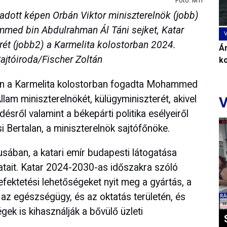
Fotó: MTI
eadott képen Orbán Viktor miniszterelnök (jobb)
mmed bin Abdulrahman Ál Táni sejket, Katar
rét (jobb2) a Karmelita kolostorban 2024.
Ár
ajtóiroda/Fischer Zoltán
k
kön a Karmelita kolostorban fogadta Mohammed
llam miniszterelnökét, külügyminiszterét, akivel
V
sről valamint a békepárti politika esélyeiről
i Bertalan, a miniszterelnök sajtófőnöke.
ában, a katari emír budapesti látogatása
latait. Katar 2024-2030-as időszakra szóló
befektetési lehetőségeket nyit meg a gyártás, a
, az egészségügy, és az oktatás területén, és
ek is kihasználják a bővülő üzleti