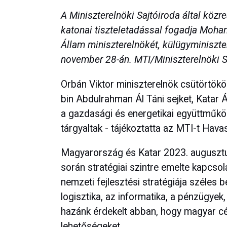
A Miniszterelnöki Sajtóiroda által közr
katonai tiszteletadással fogadja Moha
Állam miniszterelnökét, külügyminiszte
november 28-án. MTI/Miniszterelnöki S
Orbán Viktor miniszterelnök csütörtö
bin Abdulrahman Ál Táni sejket, Katar Á
a gazdasági és energetikai együttműködé
tárgyaltak - tájékoztatta az MTI-t Havas
Magyarország és Katar 2023. augusztus
során stratégiai szintre emelte kapcso
nemzeti fejlesztési stratégiája széles 
logisztika, az informatika, a pénzügyek
hazánk érdekelt abban, hogy magyar cég
lehetőségeket.