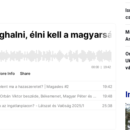
I
c
M
A
O
U
vá
I