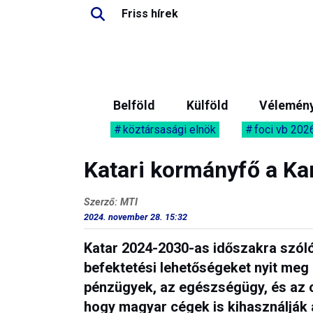
Friss hírek
Belföld
Külföld
Vélemén
köztársasági elnök
foci vb 202
Katari kormányfő a Ka
Szerző: MTI
2024. november 28. 15:32
Katar 2024-2030-as időszakra szóló 
befektetési lehetőségeket nyit meg a
pénzügyek, az egészségügy, és az o
hogy magyar cégek is kihasználják a