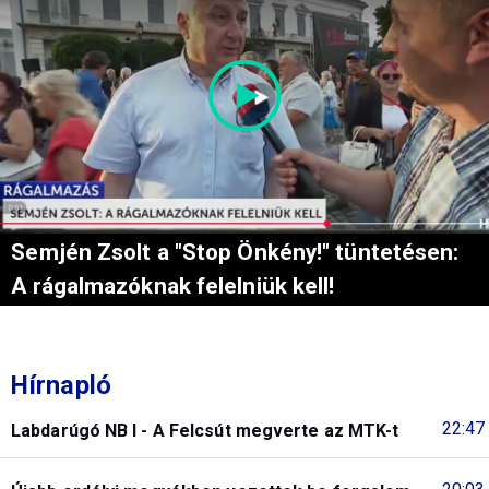
Semjén Zsolt a "Stop Önkény!" tüntetésen:
A rágalmazóknak felelniük kell!
Hírnapló
22:47
Labdarúgó NB I - A Felcsút megverte az MTK-t