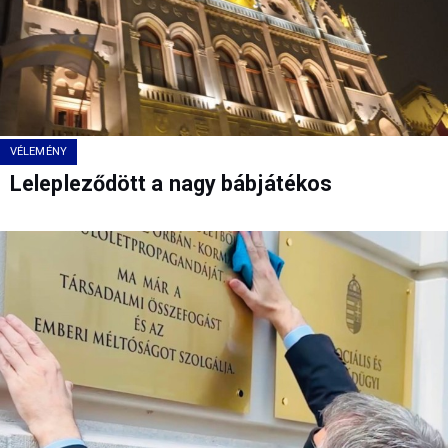
VÉLEMÉNY
Lelepleződött a nagy bábjátékos