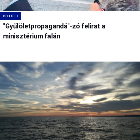
BELFÖLD
"Gyűlöletpropagandá"-zó felirat a
minisztérium falán