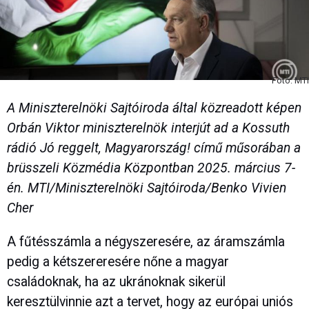
Fotó: MTI
A Miniszterelnöki Sajtóiroda által közreadott képen
Orbán Viktor miniszterelnök interjút ad a Kossuth
rádió Jó reggelt, Magyarország! című műsorában a
brüsszeli Közmédia Központban 2025. március 7-
én. MTI/Miniszterelnöki Sajtóiroda/Benko Vivien
Cher
A fűtésszámla a négyszeresére, az áramszámla
pedig a kétszereresére nőne a magyar
családoknak, ha az ukránoknak sikerül
keresztülvinnie azt a tervet, hogy az európai uniós