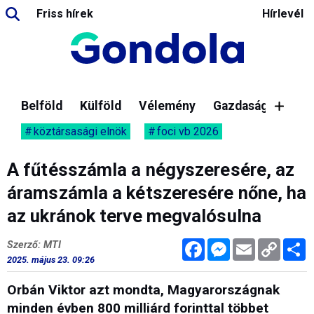
Friss hírek
Hírlevél
Belföld
Külföld
Vélemény
Gazdaság
köztársasági elnök
foci vb 2026
A fűtésszámla a négyszeresére, az
áramszámla a kétszeresére nőne, ha
az ukránok terve megvalósulna
Facebook
Messenger
Email
Copy
M
Szerző: MTI
Link
2025. május 23. 09:26
Orbán Viktor azt mondta, Magyarországnak
minden évben 800 milliárd forinttal többet