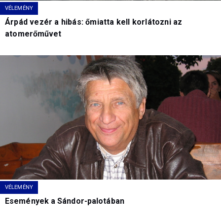
VÉLEMÉNY
Árpád vezér a hibás: őmiatta kell korlátozni az
atomerőművet
VÉLEMÉNY
Események a Sándor-palotában