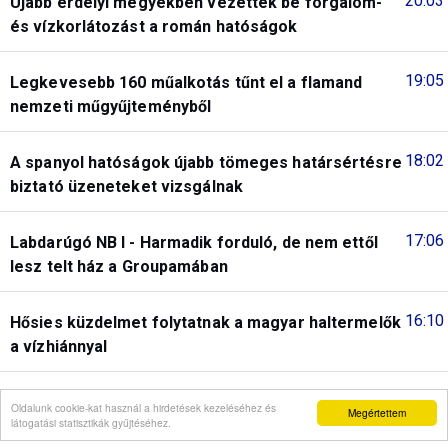
20:03
Újabb erdélyi megyékben vezettek be forgalom-
és vízkorlátozást a román hatóságok
19:05
Legkevesebb 160 műalkotás tűnt el a flamand
nemzeti műgyűjteményből
18:02
A spanyol hatóságok újabb tömeges határsértésre
biztató üzeneteket vizsgálnak
17:06
Labdarúgó NB I - Harmadik forduló, de nem ettől
lesz telt ház a Groupamában
16:10
Hősies küzdelmet folytatnak a magyar haltermelők
a vízhiánnyal
15:05
Indokolatlanul csökkent a megszületett
Oldalunk cookie-kat használ a hirdetések kezeléséhez és
Megértettem
látogatási statisztikák gyűjtéséhez.
lombikbébik száma