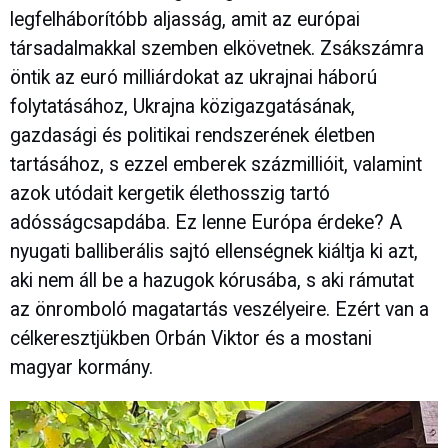
legfelháborítóbb aljasság, amit az európai
társadalmakkal szemben elkövetnek. Zsákszámra
öntik az euró milliárdokat az ukrajnai háború
folytatásához, Ukrajna közigazgatásának,
gazdasági és politikai rendszerének életben
tartásához, s ezzel emberek százmillióit, valamint
azok utódait kergetik élethosszig tartó
adósságcsapdába. Ez lenne Európa érdeke? A
nyugati balliberális sajtó ellenségnek kiáltja ki azt,
aki nem áll be a hazugok kórusába, s aki rámutat
az önromboló magatartás veszélyeire. Ezért van a
célkeresztjükben Orbán Viktor és a mostani
magyar kormány.