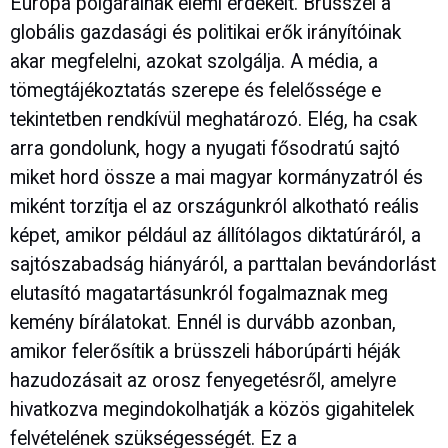
Európa polgárainak elemi érdekeit. Brüsszel a
globális gazdasági és politikai erők irányítóinak
akar megfelelni, azokat szolgálja. A média, a
tömegtájékoztatás szerepe és felelőssége e
tekintetben rendkívül meghatározó. Elég, ha csak
arra gondolunk, hogy a nyugati fősodratú sajtó
miket hord össze a mai magyar kormányzatról és
miként torzítja el az országunkról alkotható reális
képet, amikor például az állítólagos diktatúráról, a
sajtószabadság hiányáról, a parttalan bevándorlást
elutasító magatartásunkról fogalmaznak meg
kemény bírálatokat. Ennél is durvább azonban,
amikor felerősítik a brüsszeli háborúpárti héják
hazudozásait az orosz fenyegetésről, amelyre
hivatkozva megindokolhatják a közös gigahitelek
felvételének szükségességét. Ez a