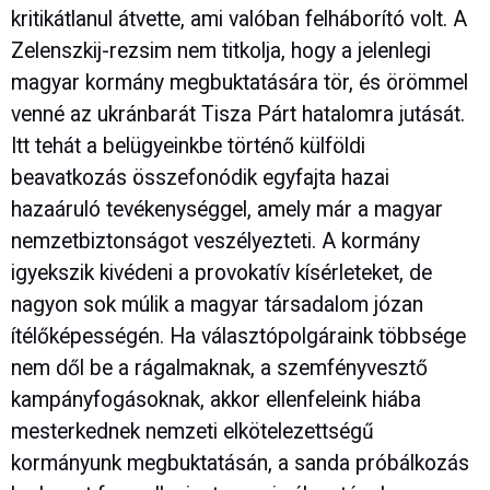
kritikátlanul átvette, ami valóban felháborító volt. A
Zelenszkij-rezsim nem titkolja, hogy a jelenlegi
magyar kormány megbuktatására tör, és örömmel
venné az ukránbarát Tisza Párt hatalomra jutását.
Itt tehát a belügyeinkbe történő külföldi
beavatkozás összefonódik egyfajta hazai
hazaáruló tevékenységgel, amely már a magyar
nemzetbiztonságot veszélyezteti. A kormány
igyekszik kivédeni a provokatív kísérleteket, de
nagyon sok múlik a magyar társadalom józan
ítélőképességén. Ha választópolgáraink többsége
nem dől be a rágalmaknak, a szemfényvesztő
kampányfogásoknak, akkor ellenfeleink hiába
mesterkednek nemzeti elkötelezettségű
kormányunk megbuktatásán, a sanda próbálkozás