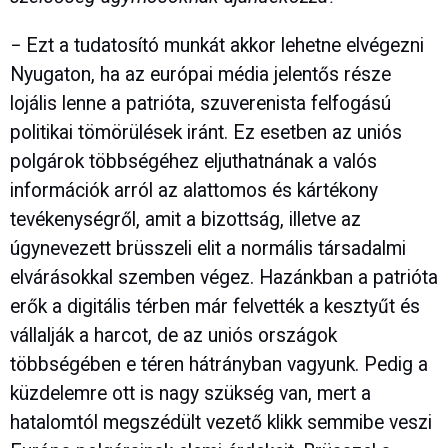
− Ezt a tudatosító munkát akkor lehetne elvégezni
Nyugaton, ha az európai média jelentős része
lojális lenne a patrióta, szuverenista felfogású
politikai tömörülések iránt. Ez esetben az uniós
polgárok többségéhez eljuthatnának a valós
információk arról az alattomos és kártékony
tevékenységről, amit a bizottság, illetve az
úgynevezett brüsszeli elit a normális társadalmi
elvárásokkal szemben végez. Hazánkban a patrióta
erők a digitális térben már felvették a kesztyűt és
vállalják a harcot, de az uniós országok
többségében e téren hátrányban vagyunk. Pedig a
küzdelemre ott is nagy szükség van, mert a
hatalomtól megszédült vezető klikk semmibe veszi