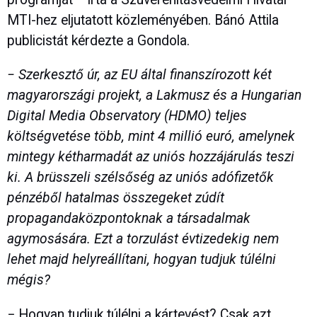
MTI-hez eljutatott közleményében. Bánó Attila
publicistát kérdezte a Gondola.
− Szerkesztő úr, az EU által finanszírozott két
magyarországi projekt, a Lakmusz és a Hungarian
Digital Media Observatory (HDMO) teljes
költségvetése több, mint 4 millió euró, amelynek
mintegy kétharmadát az uniós hozzájárulás teszi
ki. A brüsszeli szélsőség az uniós adófizetők
pénzéből hatalmas összegeket zúdít
propagandaközpontoknak a társadalmak
agymosására. Ezt a torzulást évtizedekig nem
lehet majd helyreállítani, hogyan tudjuk túlélni
mégis?
− Hogyan tudjuk túlélni a kártevést? Csak azt