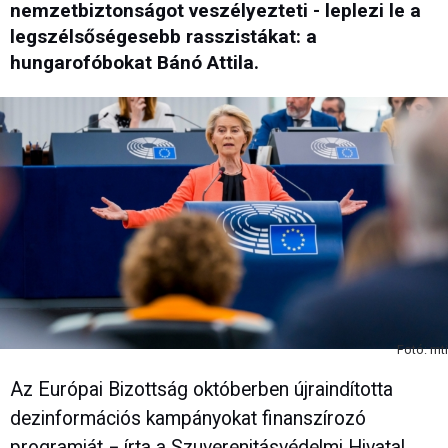
nemzetbiztonságot veszélyezteti - leplezi le a
legszélsőségesebb rasszistákat: a
hungarofóbokat Bánó Attila.
Fotó: mti
Az Európai Bizottság októberben újraindította
dezinformációs kampányokat finanszírozó
programját − írta a Szuverenitásvédelmi Hivatal