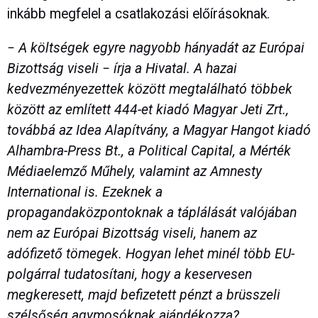
inkább megfelel a csatlakozási előírásoknak.
− A költségek egyre nagyobb hányadát az Európai
Bizottság viseli − írja a Hivatal. A hazai
kedvezményezettek között megtalálható többek
között az említett 444-et kiadó Magyar Jeti Zrt.,
továbbá az Idea Alapítvány, a Magyar Hangot kiadó
Alhambra-Press Bt., a Political Capital, a Mérték
Médiaelemző Műhely, valamint az Amnesty
International is. Ezeknek a
propagandaközpontoknak a táplálását valójában
nem az Európai Bizottság viseli, hanem az
adófizető tömegek. Hogyan lehet minél több EU-
polgárral tudatosítani, hogy a keservesen
megkeresett, majd befizetett pénzt a brüsszeli
szélsőség agymosóknak ajándékozza?