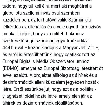
tudom, hogy túl kell élni, mert aki meghátrál a
globalista szellemi invázióval szembeni
küzdelemben, az leírhatóvá válik. Számunkra
létkérdés az ellenállás és a vele együtt járó szívós
munka. Tudjuk, hogy az említett Lakmusz
szerkesztősége szorosan együttműködik a
444.hu-val − közös kiadójuk a Magyar Jeti Zrt. −,
és arról is értesülhettünk, hogy csatlakozott az
Európai Digitális Média Obszervatóriumhoz
(EDMO), amelyet az Európai Bizottság létesített öt
évvel ezelőtt. A projektet állítólag az álhírek és a
dezinformációk elleni küzdelem jegyében hozták
létre. Erről eszünkbe jut, hogy ezt az a politikai-
világnézeti oldal hozta létre, amely élen jár az
álhírek és dezinformációk előállításában.