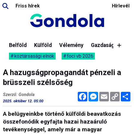
Friss hírek
Hírlevél
Belföld
Külföld
Vélemény
Gazdaság
köztársasági elnök
foci vb 2026
A hazugságpropagandát pénzeli a
brüsszeli szélsőség
Facebook
Messenger
Email
Copy
M
Szerző: Gondola
Link
2025. október 12. 05:00
A belügyeinkbe történő külföldi beavatkozás
összefonódik egyfajta hazai hazaáruló
tevékenységgel, amely már a magyar