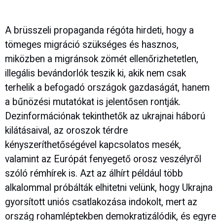
A brüsszeli propaganda régóta hirdeti, hogy a
tömeges migráció szükséges és hasznos,
miközben a migránsok zömét ellenőrizhetetlen,
illegális bevándorlók teszik ki, akik nem csak
terhelik a befogadó országok gazdaságát, hanem
a bűnözési mutatókat is jelentősen rontják.
Dezinformációnak tekinthetők az ukrajnai háború
kilátásaival, az oroszok térdre
kényszeríthetőségével kapcsolatos mesék,
valamint az Európát fenyegető orosz veszélyről
szóló rémhírek is. Azt az álhírt például több
alkalommal próbálták elhitetni velünk, hogy Ukrajna
gyorsított uniós csatlakozása indokolt, mert az
ország rohamléptekben demokratizálódik, és egyre