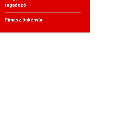
ragadozó
Pimasz önkényúr