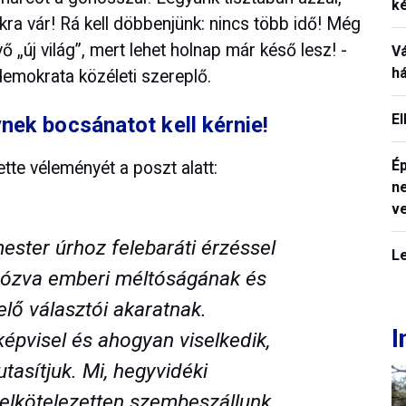
k
nkra vár! Rá kell döbbenjünk: nincs több idő! Még
 „új világ”, mert lehet holnap már késő lesz! -
V
h
emokrata közéleti szereplő.
E
nek bocsánatot kell kérnie!
Ép
ette véleményét a poszt alatt:
n
v
ster úrhoz felebaráti érzéssel
L
 adózva emberi méltóságának és
elő választói akaratnak.
I
épvisel és ahogyan viselkedik,
tasítjuk. Mi, hegyvidéki
elkötelezetten szembeszállunk