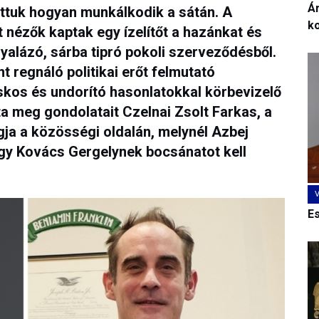
Ár
tuk hogyan munkálkodik a sátán. A
k
 nézők kaptak egy ízelítőt a hazánkat és
alázó, sárba tipró pokoli szerveződésből.
nt regnáló politikai erőt felmutató
kos és undorító hasonlatokkal körbevizelő
tta meg gondolatait Czelnai Zsolt Farkas, a
gja a közösségi oldalán, melynél Azbej
ogy Kovács Gergelynek bocsánatot kell
E