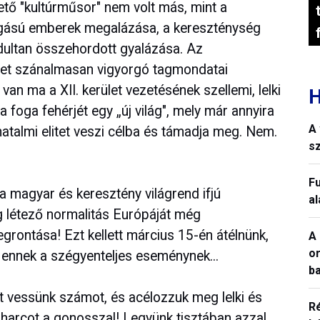
tő "kultúrműsor" nem volt más, mint a
fogású emberek megalázása, a kereszténység
dultan összehordott gyalázása. Az
élet szánalmasan vigyorgó tagmondatai
an ma a XII. kerület vezetésének szellemi, lelki
H
a foga fehérjét egy „új világ", mely már annyira
A 
hatalmi elitet veszi célba és támadja meg. Nem.
sz
Fu
 a magyar és keresztény világrend ifjú
a
ég létező normalitás Európáját még
grontása! Ezt kellett március 15-én átélnünk,
A 
o
nk ennek a szégyenteljes eseménynek...
ba
t vessünk számot, és acélozzuk meg lelki és
R
a harcot a gonosszal! Legyünk tisztában azzal,