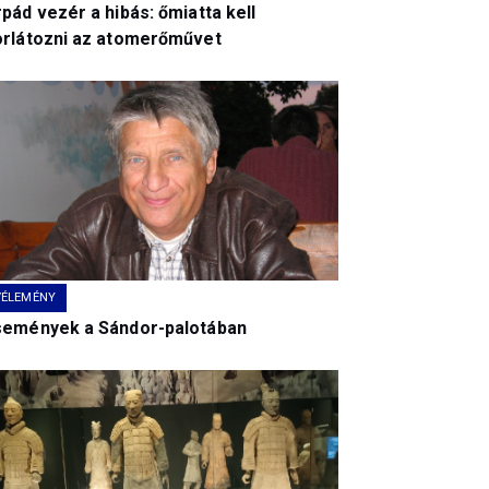
pád vezér a hibás: őmiatta kell
orlátozni az atomerőművet
VÉLEMÉNY
semények a Sándor-palotában