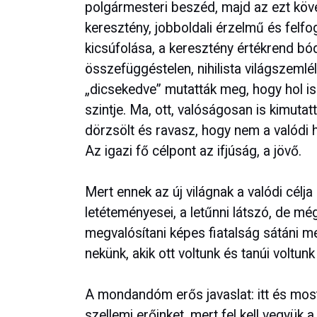
polgármesteri beszéd, majd az ezt köve
keresztény, jobboldali érzelmű és fel
kicsúfolása, a keresztény értékrend bó
összefüggéstelen, nihilista világszeml
„dicsekedve” mutatták meg, hogy hol is v
szintje. Ma, ott, valóságosan is kimutatt
dörzsölt és ravasz, hogy nem a valódi 
Az igazi fő célpont az ifjúság, a jövő.
Mert ennek az új világnak a valódi célja
letéteményesei, a letűnni látszó, de m
megvalósítani képes fiatalság sátáni me
nekünk, akik ott voltunk és tanúi voltu
A mondandóm erős javaslat: itt és mos
szellemi erőinket, mert fel kell vegyük 