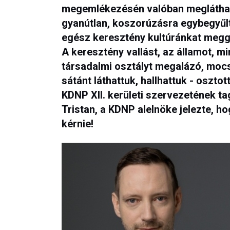
megemlékezésén valóban megláthat
gyanútlan, koszorúzásra egybegyűlt
egész keresztény kultúránkat meggy
A keresztény vallást, az államot, mi
társadalmi osztályt megalázó, mocs
sátánt láthattuk, hallhattuk - oszto
KDNP XII. kerületi szervezetének ta
Tristan, a KDNP alelnöke jelezte, h
kérnie!