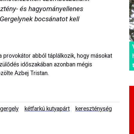
sztény- és hagyományellenes
Gergelynek bocsánatot kell
a provokátor abból táplálkozik, hogy másokat
készülődés időszakában azonban mégis
zölte Azbej Tristan.
gergely
kétfarkú kutyapárt
kereszténység