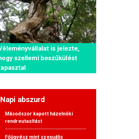
Véleményvállalat is jelezte,
hogy szellemi beszűkülést
tapasztal
Napi abszurd
Másodszor kapott házelnöki
rendreutasítást
Főügyész mint szexuális