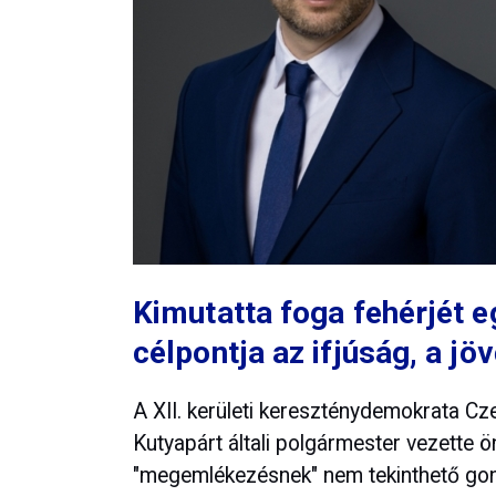
Kimutatta foga fehérjét eg
célpontja az ifjúság, a jö
A XII. kerületi kereszténydemokrata Cze
Kutyapárt általi polgármester vezette
"megemlékezésnek" nem tekinthető gond