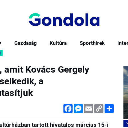
y
Gazdaság
Kultúra
Sporthírek
Inte
6
, amit Kovács Gergely
selkedik, a
tasítjuk
Facebook
Messenger
Email
Copy
Megos
Link
ltúrházban tartott hivatalos március 15-i