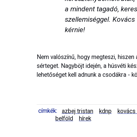
a mindent tagadó, kere
szellemiséggel. Kovács 
kérnie!
Nem valószínű, hogy megteszi, hiszen 
sérteget. Nagyböjt idején, a húsvéti 
lehetőséget kell adnunk a csodákra - kö
címkék:
azbej tristan
kdnp
kovács 
belföld
hírek