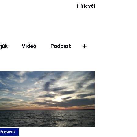
Hírlevél
rjúk
Videó
Podcast
ztás
VÉLEMÉNY