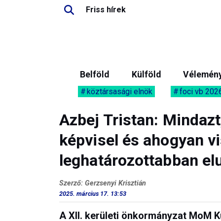
Friss hírek
Belföld
Külföld
Vélemén
köztársasági elnök
foci vb 202
Azbej Tristan: Mindazt
képvisel és ahogyan vi
leghatározottabban elu
Szerző: Gerzsenyi Krisztián
2025. március 17. 13:53
A XII. kerületi önkormányzat MoM Ku