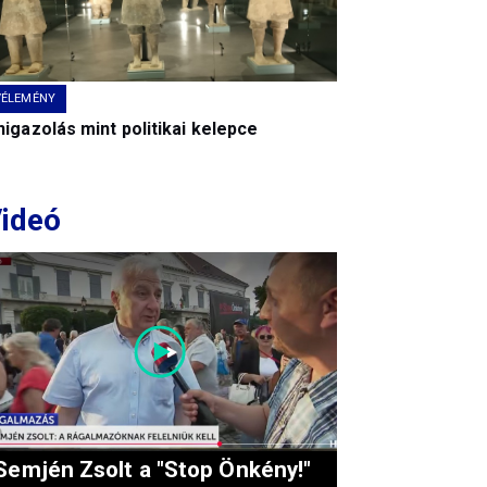
VÉLEMÉNY
igazolás mint politikai kelepce
ideó
Semjén Zsolt a "Stop Önkény!"