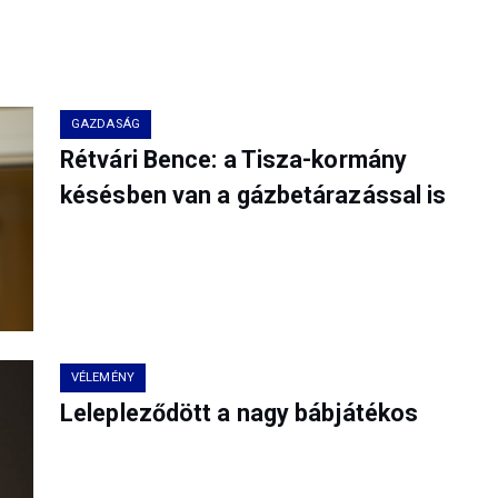
GAZDASÁG
Rétvári Bence: a Tisza-kormány
késésben van a gázbetárazással is
VÉLEMÉNY
Lelepleződött a nagy bábjátékos