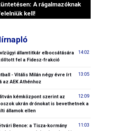
tüntetésen: A rágalmazóknak
felelniük kell!
írnapló
14:02
vízügyi államtitkár elbocsátására
ólított fel a Fidesz-frakció
13:05
tball - Vitális Milán négy évre írt
lá az AEK Athénhoz
12:09
litván kémközpont szerint az
roszok ukrán drónokat is bevethetnek a
lti államok ellen
11:03
étvári Bence: a Tisza-kormány