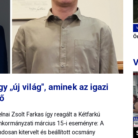
Ön
V
y „új világ", aminek az igazi
vő
lnai Zsolt Farkas így reagált a Kétfarkú
 önkormányzati március 15-i eseményre: A
osan kitervelt és beállított ocsmány