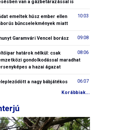
ésésben van a gázbetárazással is
10:03
ádat emeltek húsz ember ellen
áborús bűncselekmények miatt
09:08
lhunyt Garamvári Vencel borász
08:06
ítőipar határok nélkül: csak
emzetközi gondolkodással maradhat
ersenyképes a hazai ágazat
06:07
elepleződött a nagy bábjátékos
Korábbiak...
nterjú