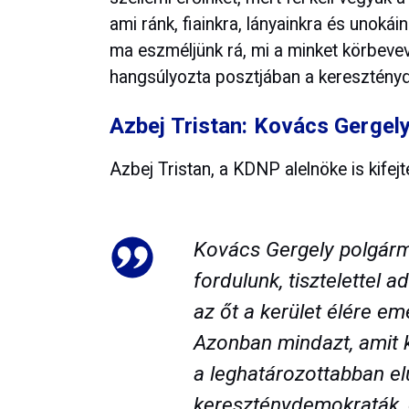
ami ránk, fiainkra, lányainkra és unokái
ma eszméljünk rá, mi a minket körbevevő
hangsúlyozta posztjában a keresztényd
Azbej Tristan: Kovács Gergely
Azbej Tristan, a KDNP alelnöke is kifejt
Kovács Gergely polgárme
fordulunk, tisztelettel
az őt a kerület élére em
Azonban mindazt, amit k
a leghatározottabban elu
kereszténydemokraták, 