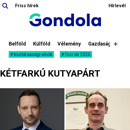
Friss hírek
Hírlevél
Belföld
Külföld
Vélemény
Gazdaság
köztársasági elnök
foci vb 2026
KÉTFARKÚ KUTYAPÁRT