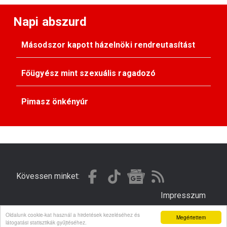
Napi abszurd
Másodszor kapott házelnöki rendreutasítást
Főügyész mint szexuális ragadozó
Pimasz önkényúr
Kövessen minket:
Impresszum
Oldalunk cookie-kat használ a hirdetések kezeléséhez és
Megértettem
© Gondola 2026 - Minden jog fenntartva
látogatási statisztikák gyűjtéséhez.