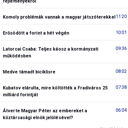
fejleményekről
11:20
Komoly problémák vannak a magyar játszóterekkel
10:01
Erősödött a forint a hét végén
09:36
Latorcai Csaba: Teljes káosz a kormányzati
működésben
08:02
Medve támadt biciklisre
07:38
Kubatov elárulta, mire költötték a Fradiváros 25
milliárd forintját
06:04
Átverte Magyar Péter az embereket a
köztársasági elnök jelölésével?