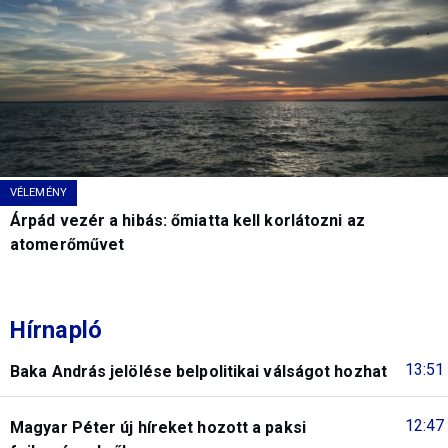
VÉLEMÉNY
Árpád vezér a hibás: őmiatta kell korlátozni az
atomerőművet
Hírnapló
13:51
Baka András jelölése belpolitikai válságot hozhat
12:47
Magyar Péter új híreket hozott a paksi