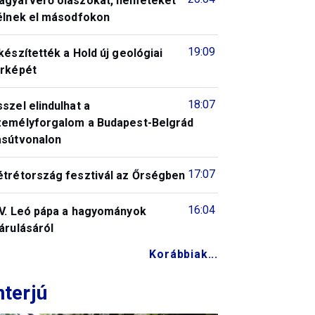
agyarverő olaszokat, németeket
télnek el másodfokon
19:09
készítették a Hold új geológiai
érképét
18:07
szel elindulhat a
zemélyforgalom a Budapest-Belgrád
asútvonalon
17:07
étrétország fesztivál az Őrségben
16:04
IV. Leó pápa a hagyományok
árulásáról
Korábbiak...
nterjú