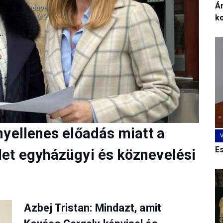
Ár
k
nyellenes előadás miatt a
E
et egyházügyi és köznevelési
Azbej Tristan: Mindazt, amit