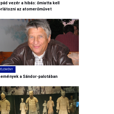
pád vezér a hibás: őmiatta kell
orlátozni az atomerőművet
VÉLEMÉNY
semények a Sándor-palotában