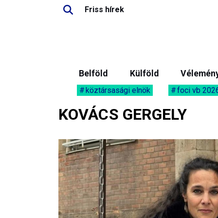
Friss hírek
Belföld
Külföld
Vélemén
köztársasági elnök
foci vb 202
KOVÁCS GERGELY