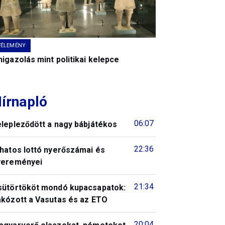
VÉLEMÉNY
igazolás mint politikai kelepce
írnapló
06:07
elepleződött a nagy bábjátékos
22:36
 hatos lottó nyerőszámai és
yereményei
21:34
sütörtököt mondó kupacsapatok:
akózott a Vasutas és az ETO
20:04