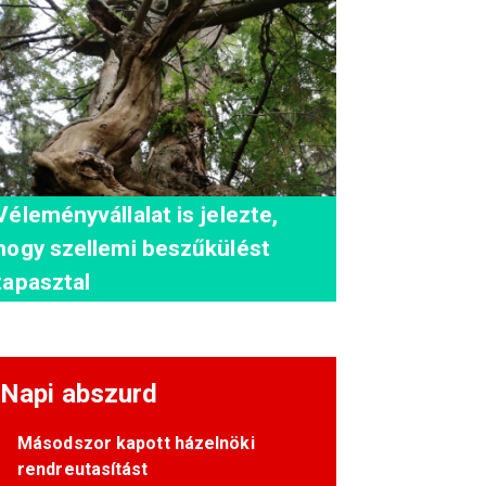
Véleményvállalat is jelezte,
hogy szellemi beszűkülést
tapasztal
Napi abszurd
Másodszor kapott házelnöki
rendreutasítást