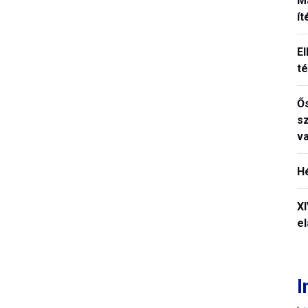
M
í
El
t
Ős
s
v
H
X
el
I