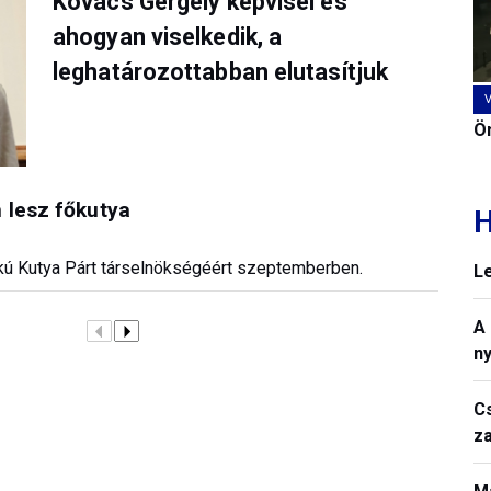
Kovács Gergely képvisel és
ahogyan viselkedik, a
leghatározottabban elutasítjuk
Ön
 lesz főkutya
H
rkú Kutya Párt társelnökségéért szeptemberben.
L
A
n
C
z